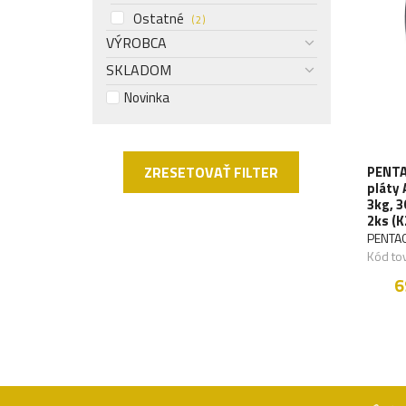
Ostatné
( 2 )
VÝROBCA
SKLADOM
Novinka
PENTA
ZRESETOVAŤ FILTER
pláty 
3kg, 
2ks (K
PENTA
Kód to
6