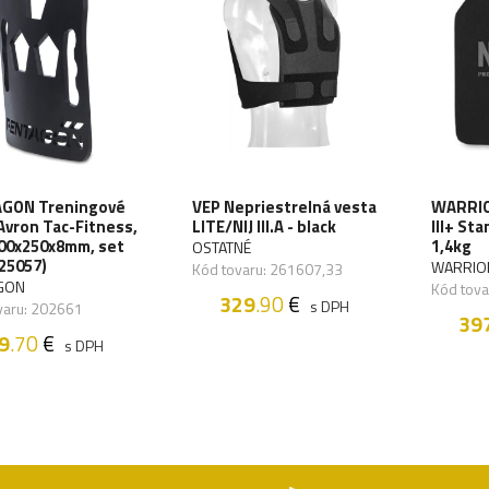
GON Treningové
VEP Nepriestrelná vesta
WARRIO
Avron Tac-Fitness,
LITE/NIJ III.A - black
III+ St
300x250x8mm, set
1,4kg
OSTATNÉ
25057)
WARRIO
Kód tovaru: 261607,33
GON
Kód tov
329
.90
€
s DPH
varu: 202661
39
9
.70
€
s DPH