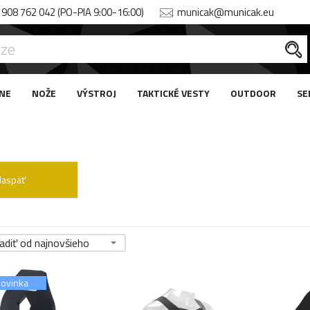
908 762 042 (PO-PIA 9:00-16:00)
municak@municak.eu
NE
NOŽE
VÝSTROJ
TAKTICKÉ VESTY
OUTDOOR
SE
Naspäť
adiť od najnovšieho
ovinka