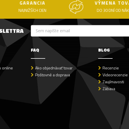
GARANCIA
VÝMENA TOV
NAJNIŽŠÍCH CIEN
DO 30 DNÍ OD NÁ
WSLETTRA
FAQ
BLOG
 online
Ako objednávať tovar
Recenzie
Poštovné a doprava
Videorecenzie
Zaujímavosti
Zábava