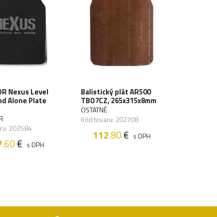
R Nexus Level
Balistický plát AR500
and Alone Plate
TBO7CZ, 265x315x8mm
OSTATNÉ
R
Kód tovaru: 202708
aru: 202584
112
.80
€
s DPH
7
.60
€
s DPH