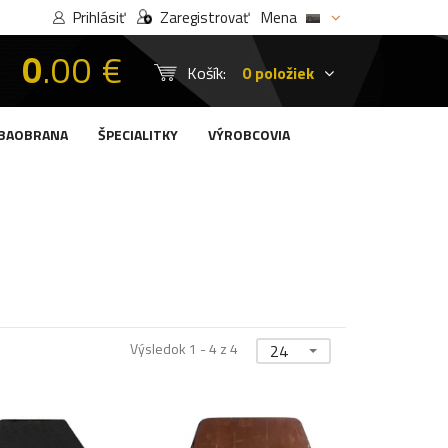
Prihlásiť
Zaregistrovať
Mena
0
.00 €
Košík:
0 položiek
BAOBRANA
ŠPECIALITKY
VÝROBCOVIA
Výsledok 1 - 4 z 4
24