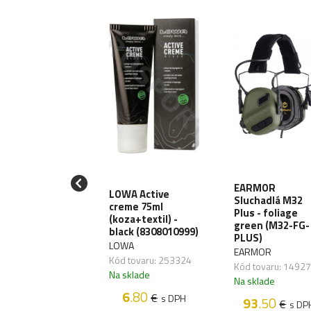
iják T-Reign
EARMOR
LOWA Active
Large Heavy-
Sluchadlá M32
creme 75ml
y, uchytenie
Plus - foliage
(koza+textil) -
karabínu
green (M32-FG-
black (8308010999)
RRG241)
PLUS)
LOWA
EIGN
EARMOR
Kód tovaru: 253324
 tovaru: 270064
Kód tovaru: 1492
Na sklade
sklade
Na sklade
6
.80
€
s DPH
38
.70
93
.50
€
€
s DPH
s DP