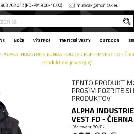
908 762 042 (PO-PIA 9:00-16:00)
municak@municak.eu
NE
NOŽE
VÝSTROJ
TAKTICKÉ VESTY
OUTDOOR
SE
ALPHA INDUSTRIES BUNDA HOODED PUFFER VEST FD - ČIER
Produkt nie je verejný
TENTO PRODUKT M
PROSÍM POZRITE S
PRODUKTOV
ALPHA INDUSTRI
VEST FD - ČIERNA
Kód tovaru: 207871