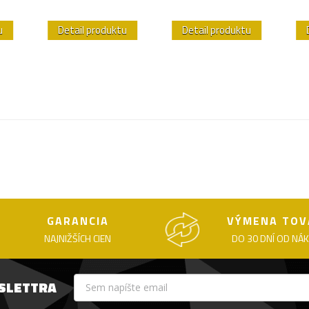
u
Detail produktu
Detail produktu
GARANCIA
VÝMENA TOV
NAJNIŽŠÍCH CIEN
DO 30 DNÍ OD NÁ
WSLETTRA