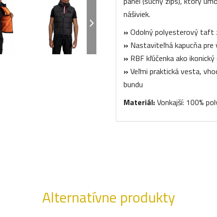
panel (suchý zips), ktorý u
nášiviek.
»
Odolný polyesterový taft 
»
Nastaviteľná kapucňa pre 
»
RBF kľúčenka ako ikonický 
»
Veľmi praktická vesta, vh
bundu
Materiál:
Vonkajší: 100% po
Alternatívne produkty