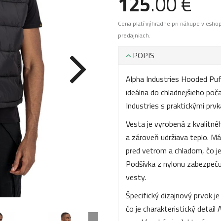
125
.00 €
Cena platí výhradne pri nákupe v esho
predajniach.
POPIS
Alpha Industries Hooded Puf
ideálna do chladnejšieho poč
Industries s praktickými prv
Vesta je vyrobená z kvalitné
a zároveň udržiava teplo. M
pred vetrom a chladom, čo je
Podšívka z nylonu zabezpečuj
vesty.
Špecifický dizajnový prvok j
čo je charakteristický detail