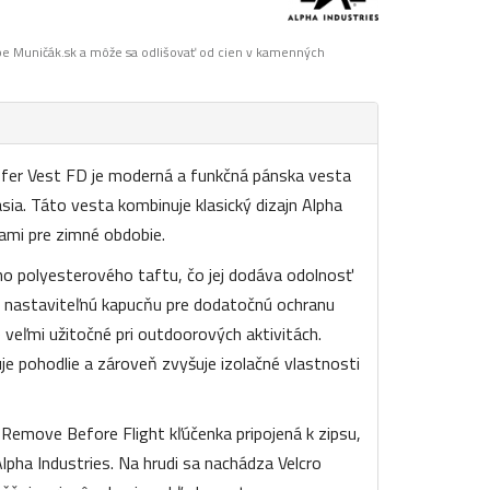
pe Muničák.sk a môže sa odlišovať od cien v kamenných
fer Vest FD je moderná a funkčná pánska vesta
asia. Táto vesta kombinuje klasický dizajn Alpha
kami pre zimné obdobie.
ho polyesterového taftu, čo jej dodáva odolnosť
á nastaviteľnú kapucňu pre dodatočnú ochranu
 veľmi užitočné pri outdoorových aktivitách.
e pohodlie a zároveň zvyšuje izolačné vlastnosti
e Remove Before Flight kľúčenka pripojená k zipsu,
 Alpha Industries. Na hrudi sa nachádza Velcro