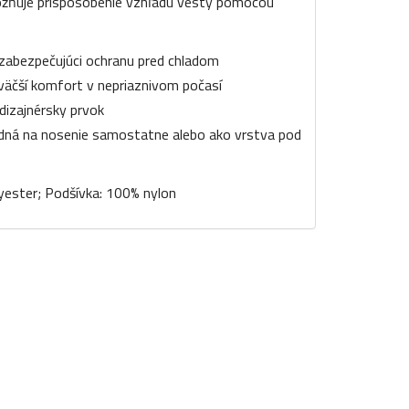
možňuje prispôsobenie vzhľadu vesty pomocou
zabezpečujúci ochranu pred chladom
väčší komfort v nepriaznivom počasí
dizajnérsky prvok
odná na nosenie samostatne alebo ako vrstva pod
lyester; Podšívka: 100% nylon