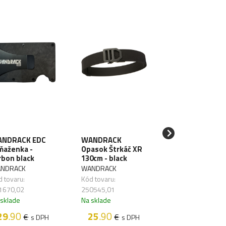
NDRACK EDC
WANDRACK
SAWYER Filter 
ňaženka -
Opasok Štrkáč XR
vodu Mini Blue
rbon black
130cm - black
SAWYER
NDRACK
WANDRACK
Kód tovaru:
 tovaru:
Kód tovaru:
261626,01
1670,02
250545,01
Na sklade
 sklade
Na sklade
48
.50
€
s D
29
.90
25
.90
€
€
s DPH
s DPH