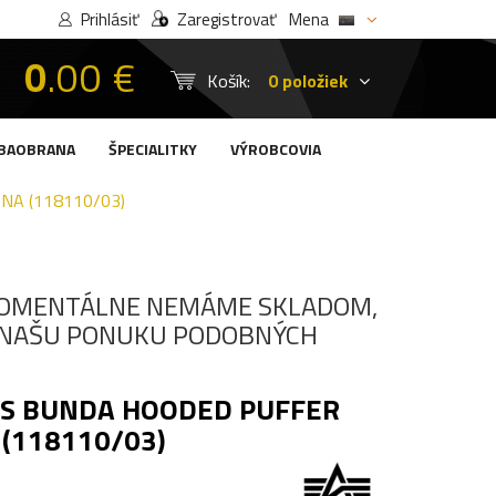
Prihlásiť
Zaregistrovať
Mena
0
.00 €
Košík:
0 položiek
BAOBRANA
ŠPECIALITKY
VÝROBCOVIA
NA (118110/03)
OMENTÁLNE NEMÁME SKLADOM,
I NAŠU PONUKU PODOBNÝCH
ES BUNDA HOODED PUFFER
 (118110/03)