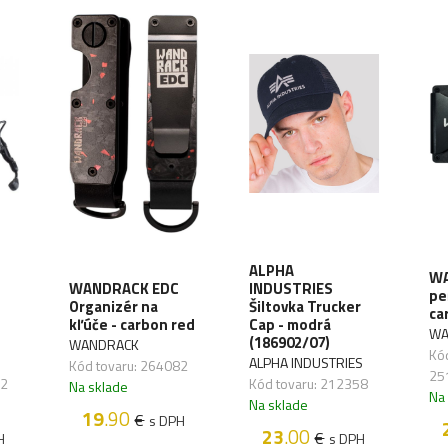
ALPHA
WA
WANDRACK EDC
INDUSTRIES
pe
Organizér na
Šiltovka Trucker
ca
kľúče - carbon red
Cap - modrá
WA
(186902/07)
WANDRACK
Kód
ALPHA INDUSTRIES
Kód tovaru: 264082
25
72
Kód tovaru: 212358
Na sklade
Na
Na sklade
19
.90
€
s DPH
23
.00
€
H
s DPH