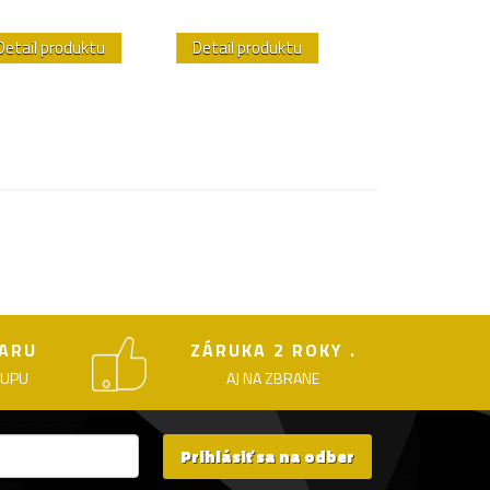
Detail produktu
Detail produktu
Detail produk
ARU
ZÁRUKA 2 ROKY .
KUPU
AJ NA ZBRANE
Prihlásiť sa na odber