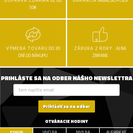
DOPRAVA ZDARMA
UŽ OD
GARANCIA
NAJNIŽŠÍCH CIEN
50€
VÝMENA TOVARU
DO 30
ZÁRUKA 2 ROKY .
AJ NA
DNÍ OD NÁKUPU
ZBRANE
PRIHLÁSTE SA NA ODBER NÁŠHO NEWSLETTRA
Prihlásiť sa na odber
OTVÁRACIE HODINY
ESHOP
VIVO BA
NIVY BA
AUPARK KE