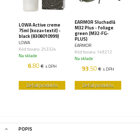
EARMOR Sluchadlá
LOWA Active creme
WAN
A-T
M32 Plus - foliage
75ml (koza+textil) -
Orga
rne
green (M32-FG-
black (8308010999)
carb
PLUS)
LOWA
WAN
EARMOR
,01
Kód tovaru: 253324
Kód 
Kód tovaru: 149272
Na sklade
Na s
Na sklade
H
6
.80
€
s DPH
93
.50
€
s DPH
u
Detail produktu
Detail produktu
POPIS