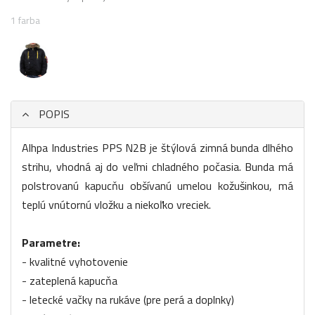
1 farba
POPIS
Alhpa Industries PPS N2B je štýlová zimná bunda dlhého
strihu, vhodná aj do veľmi chladného počasia. Bunda má
polstrovanú kapucňu obšívanú umelou kožušinkou, má
teplú vnútornú vložku a niekoľko vreciek.
Parametre:
- kvalitné vyhotovenie
- zateplená kapucňa
- letecké vačky na rukáve (pre perá a doplnky)