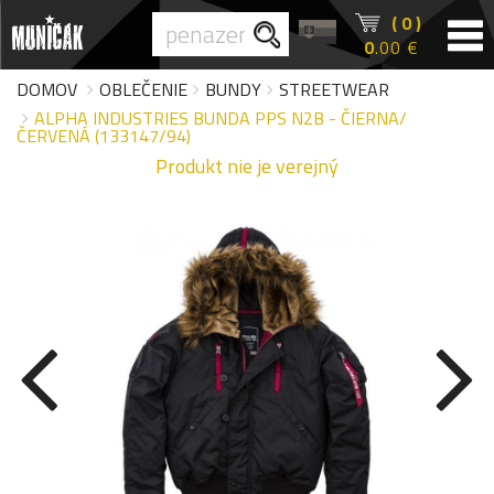
( 0 )
0
.00 €
DOMOV
OBLEČENIE
BUNDY
STREETWEAR
ALPHA INDUSTRIES BUNDA PPS N2B - ČIERNA/
ČERVENÁ (133147/94)
Produkt nie je verejný