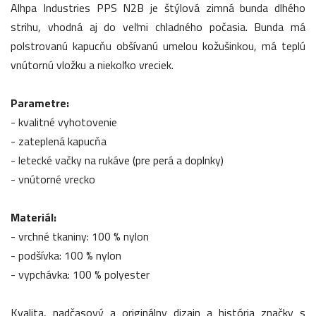
Alhpa Industries PPS N2B je štýlová zimná bunda dlhého
strihu, vhodná aj do veľmi chladného počasia. Bunda má
polstrovanú kapucňu obšívanú umelou kožušinkou, má teplú
vnútornú vložku a niekoľko vreciek.
Parametre:
- kvalitné vyhotovenie
- zateplená kapucňa
- letecké vačky na rukáve (pre perá a doplnky)
- vnútorné vrecko
Materiál:
- vrchné tkaniny: 100 % nylon
- podšívka: 100 % nylon
- vypchávka: 100 % polyester
Kvalita, nadčasový a originálny dizajn a história značky s