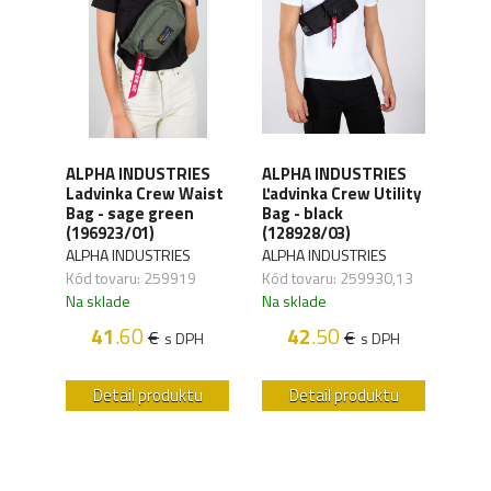
a
ALPHA INDUSTRIES
ALPHA INDUSTRIES
ALP
Ladvinka Crew Waist
Ľadvinka Crew Utility
Ľad
w
Bag - sage green
Bag - black
Wais
-35)
(196923/01)
(128928/03)
(156
ALPHA INDUSTRIES
ALPHA INDUSTRIES
ALPH
,04
Kód tovaru: 259919
Kód tovaru: 259930,13
Kód 
Na sklade
Na sklade
Na s
41
.60
42
.50
€
€
H
s DPH
s DPH
u
Detail produktu
Detail produktu