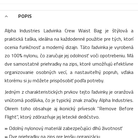
POPIS
Alpha Industries Ladvinka Crew Waist Bag je štýlová a
praktická taška, ideálna na každodenné použitie pre tých, ktorí
ocenia funkčnosť a moderný dizajn. Táto ľadvinka je vyrobená
zo 100% nylonu, čo zaručuje jej odolnosť voči opotrebeniu. Má
dve samostatné priehradky na zips, ktoré umožňujú efektívne
organizovanie osobných vecí, a nastaviteľný popruh, vďaka
ktorému si ju môžete prispôsobiť podľa potreby.
Jedným z charakteristických prvkov tejto ľadvinky je oranžová
vnútorná podšívka, čo je typický znak značky Alpha Industries.
Okrem toho obsahuje aj ikonický prívesok "Remove Before
Flight", ktorý zdôrazňuje jej letecké dedičstvo.
»
Odolný nylonový materiál zabezpečujúci dlhú životnosť
»
Dve priehradky na zips pre lepšiu organizáciu