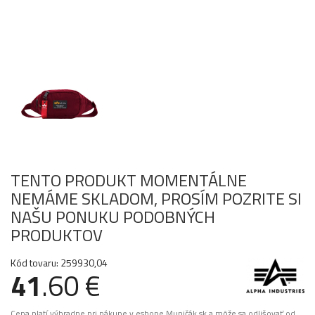
TENTO PRODUKT MOMENTÁLNE
NEMÁME SKLADOM, PROSÍM POZRITE SI
NAŠU PONUKU PODOBNÝCH
PRODUKTOV
Kód tovaru: 259930,04
41
.60 €
Cena platí výhradne pri nákupe v eshope Muničák.sk a môže sa odlišovať od