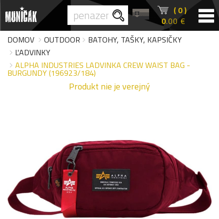
( 0 )
0
.00 €
DOMOV
OUTDOOR
BATOHY, TAŠKY, KAPSIČKY
ĽADVINKY
ALPHA INDUSTRIES LADVINKA CREW WAIST BAG -
BURGUNDY (196923/184)
Produkt nie je verejný