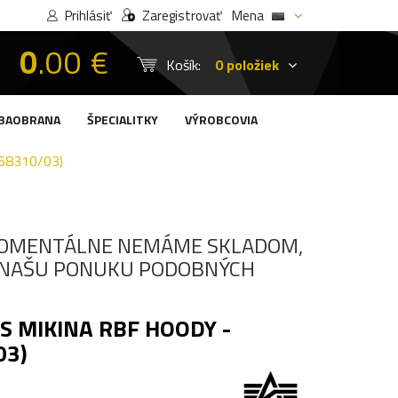
Prihlásiť
Zaregistrovať
Mena
0
.00 €
Košík:
0 položiek
BAOBRANA
ŠPECIALITKY
VÝROBCOVIA
68310/03)
OMENTÁLNE NEMÁME SKLADOM,
I NAŠU PONUKU PODOBNÝCH
S MIKINA RBF HOODY -
03)