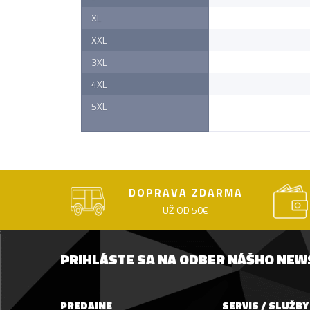
XL
XXL
3XL
4XL
5XL
DOPRAVA ZDARMA
UŽ OD 50€
PRIHLÁSTE SA NA ODBER NÁŠHO NE
PREDAJNE
SERVIS / SLUŽBY