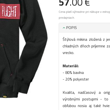
57
.00 €
Cena platí výhradne pri nákupe v esho
predajniach.
POPIS
Štýlová mikina zložená z j
chladných dňoch príjemne za
vrecko.
Materiál:
- 80% bavlna
- 20% polyester
Kvalita, nadčasový a orig
výrobnými postupmi - to j
obľubou nosia aj také hvi