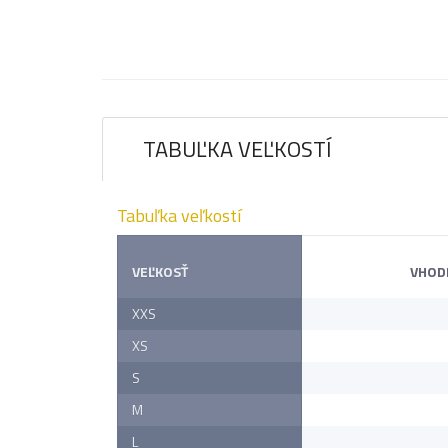
TABUĽKA VEĽKOSTÍ
Tabuľka veľkostí
VEĽKOSŤ
VHOD
XXS
XS
S
M
L