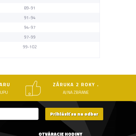
89-91
91-94
94-97
97-99
99-102
ARU
ZÁRUKA 2 ROKY .
KUPU
AJ NA ZBRANE
Prihlásiť sa na odber
OTVÁRACIE HODINY