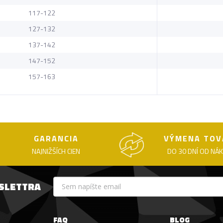
117-122
127-132
137-142
147-152
157-163
GARANCIA
VÝMENA TOV
NAJNIŽŠÍCH CIEN
DO 30 DNÍ OD NÁ
WSLETTRA
FAQ
BLOG