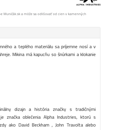
pe Muničák.sk a môže sa odlišovať od cien v kamenných
emného a teplého materiálu sa príjemne nosí a v
hreje. Mikina má kapucňu so šnúrkami a klokanie
inálny dizajn a história značky s tradičnými
e značka oblečenia Alpha Industries, ktorú s
ezdy ako David Beckham , John Travolta alebo