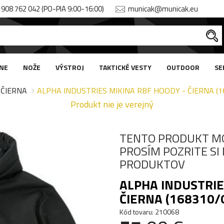
908 762 042 (PO-PIA 9:00-16:00)
municak@municak.eu
NE
NOŽE
VÝSTROJ
TAKTICKÉ VESTY
OUTDOOR
SE
ČIERNA
ALPHA INDUSTRIES MIKINA RBF HOODY - ČIERNA (1
Produkt nie je verejný
TENTO PRODUKT M
PROSÍM POZRITE S
PRODUKTOV
ALPHA INDUSTRIE
ČIERNA (168310/
Kód tovaru: 210068