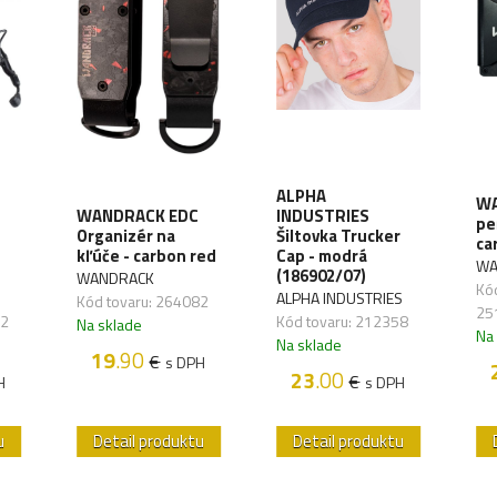
ALPHA
WA
WANDRACK EDC
INDUSTRIES
pe
Organizér na
Šiltovka Trucker
ca
kľúče - carbon red
Cap - modrá
WA
(186902/07)
WANDRACK
Kód
ALPHA INDUSTRIES
Kód tovaru: 264082
25
72
Kód tovaru: 212358
Na sklade
Na
Na sklade
19
.90
€
s DPH
23
.00
€
H
s DPH
u
Detail produktu
Detail produktu