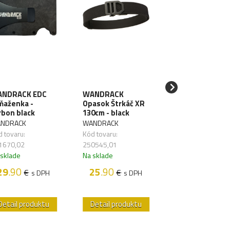
NDRACK EDC
WANDRACK
SAWYER Filter 
ňaženka -
Opasok Štrkáč XR
vodu Mini Blue
rbon black
130cm - black
SAWYER
NDRACK
WANDRACK
Kód tovaru:
 tovaru:
Kód tovaru:
261626,01
1670,02
250545,01
Na sklade
 sklade
Na sklade
48
.50
€
s D
29
.90
25
.90
€
€
s DPH
s DPH
Detail produktu
Detail produktu
Detail produk