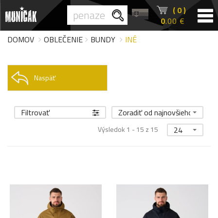
( 0 )
0
.00 €
DOMOV
OBLEČENIE
BUNDY
INÉ
Naspäť
Filtrovať
Zoradiť od najnovšieho
Výsledok 1 - 15 z 15
24