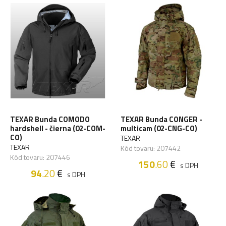
TEXAR Bunda COMODO
TEXAR Bunda CONGER -
hardshell - čierna (02-COM-
multicam (02-CNG-CO)
CO)
TEXAR
TEXAR
Kód tovaru: 207442
Kód tovaru: 207446
150
.60
€
s DPH
94
.20
€
s DPH