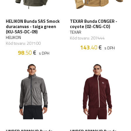
HELIKON Bunda SAS Smock
TEXAR Bunda CONGER -
duracanvas - taiga green
coyote (02-CNG-CO)
(KU-SAS-DC-09)
TEXAR
HELIKON
Kód tovaru: 207444
Kód tovaru: 207100
143
.40
€
s DPH
98
.50
€
s DPH