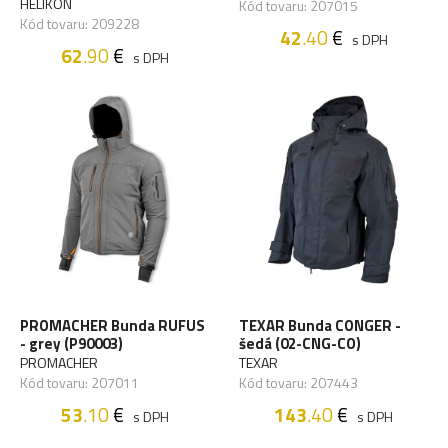
HELIKON
Kód tovaru: 207015
Kód tovaru: 209228
42
.40
€
s DPH
62
.90
€
s DPH
PROMACHER Bunda RUFUS
TEXAR Bunda CONGER -
- grey (P90003)
šedá (02-CNG-CO)
PROMACHER
TEXAR
Kód tovaru: 207011
Kód tovaru: 207443
53
.10
€
143
.40
€
s DPH
s DPH