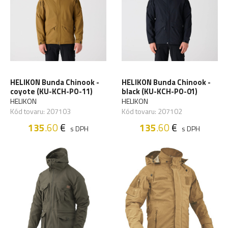
HELIKON Bunda Chinook -
HELIKON Bunda Chinook -
coyote (KU-KCH-PO-11)
black (KU-KCH-PO-01)
HELIKON
HELIKON
Kód tovaru: 207103
Kód tovaru: 207102
135
.60
€
135
.60
€
s DPH
s DPH