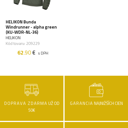
HELIKON Bunda
Windrunner - alpha green
(KU-WDR-NL-36)
HELIKON
Kód tovaru: 209229
62
.90
€
s DPH
DOPRAVA ZDARMA
UŽ OD
GARANCIA
NAJNIŽŠÍCH CIEN
50€