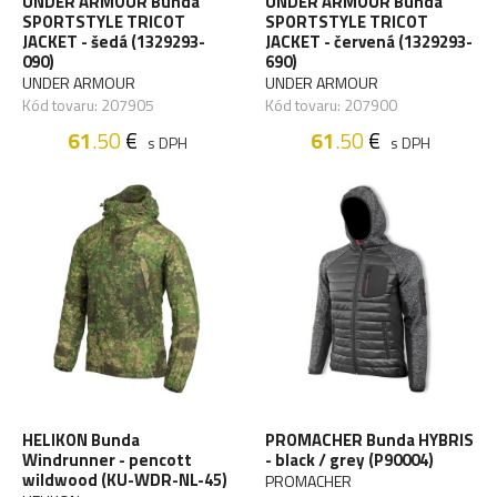
UNDER ARMOUR Bunda
UNDER ARMOUR Bunda
SPORTSTYLE TRICOT
SPORTSTYLE TRICOT
JACKET - šedá (1329293-
JACKET - červená (1329293-
090)
690)
UNDER ARMOUR
UNDER ARMOUR
Kód tovaru: 207905
Kód tovaru: 207900
61
.50
€
61
.50
€
s DPH
s DPH
HELIKON Bunda
PROMACHER Bunda HYBRIS
Windrunner - pencott
- black / grey (P90004)
wildwood (KU-WDR-NL-45)
PROMACHER