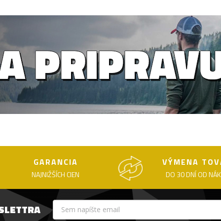
GARANCIA
VÝMENA TOV
NAJNIŽŠÍCH CIEN
DO 30 DNÍ OD NÁ
WSLETTRA