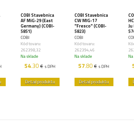
a
COBI Stavebnica
COBI Stavebnica
CO
AF MiG-29 (East
CW MIG-17
HC
Germany) (COBI-
"Fresco" (COBI-
Ju
5851)
5823)
57
COBI
COBI
CO
Kód tovaru:
Kód tovaru:
Kód
262398,32
262394,46
26
Na sklade
Na sklade
Na
54
.30
57
.80
€
€
H
s DPH
s DPH
u
Detail produktu
Detail produktu