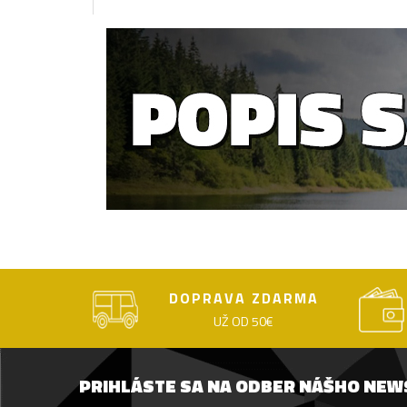
DOPRAVA ZDARMA
UŽ OD 50€
PRIHLÁSTE SA NA ODBER NÁŠHO NE