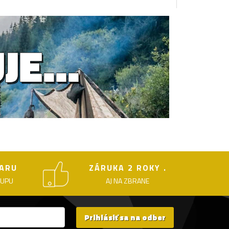
ARU
ZÁRUKA 2 ROKY .
KUPU
AJ NA ZBRANE
Prihlásiť sa na odber