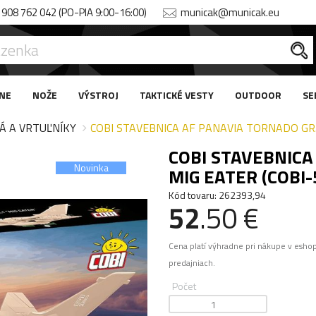
908 762 042 (PO-PIA 9:00-16:00)
municak@municak.eu
NE
NOŽE
VÝSTROJ
TAKTICKÉ VESTY
OUTDOOR
SE
Á A VRTUĽNÍKY
COBI STAVEBNICA AF PANAVIA TORNADO GR.
COBI STAVEBNICA
Novinka
MIG EATER (COBI-
Kód tovaru: 262393,94
52
.50 €
Cena platí výhradne pri nákupe v esho
predajniach.
Počet