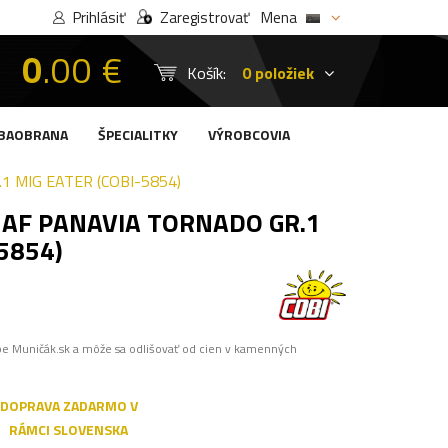
Prihlásiť
Zaregistrovať
Mena
0
.00 €
Košík:
0 položiek
BAOBRANA
ŠPECIALITKY
VÝROBCOVIA
1 MIG EATER (COBI-5854)
 AF PANAVIA TORNADO GR.1
5854)
pe Muničák.sk a môže sa odlišovať od cien v kamenných
DOPRAVA ZADARMO V
RÁMCI SLOVENSKA