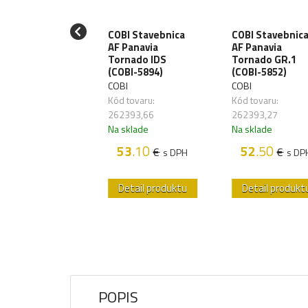
COBI Stavebnica
COBI Stavebnic
I Stavebnica
AF Panavia
AF Panavia
BMP-1 (COBI-
Tornado IDS
Tornado GR.1
1)
(COBI-5894)
(COBI-5852)
I
COBI
COBI
 tovaru:
Kód tovaru:
Kód tovaru:
393,75
262393,66
262393,27
sklade
Na sklade
Na sklade
50
.00
€
s DPH
53
.10
52
.50
€
€
s DPH
s DP
etail produktu
Detail produktu
Detail produkt
POPIS