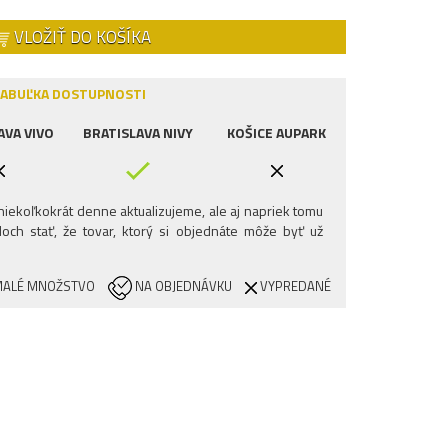
VLOŽIŤ DO KOŠÍKA
ABUĽKA DOSTUPNOSTI
AVA VIVO
BRATISLAVA NIVY
KOŠICE AUPARK
iekoľkokrát denne aktualizujeme, ale aj napriek tomu
och stať, že tovar, ktorý si objednáte môže byť už
ALÉ MNOŽSTVO
NA OBJEDNÁVKU
VYPREDANÉ