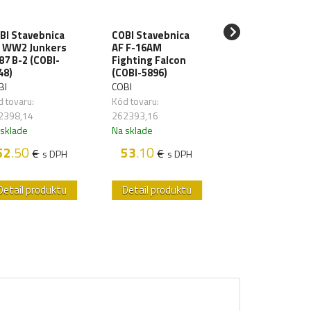
COBI Stavebnic
BI Stavebnica
COBI Stavebnica
CW LIM-5 (MIG 
 WW2 Junkers
AF F-16AM
F) East German
 87 B-2 (COBI-
Fighting Falcon
Air Force (COBI-
48)
(COBI-5896)
5825)
BI
COBI
COBI
 tovaru:
Kód tovaru:
Kód tovaru:
2398,14
262393,16
262396,94
 sklade
Na sklade
Na sklade
52
.50
53
.10
€
€
s DPH
s DPH
55
.10
€
s D
Detail produktu
Detail produktu
Detail produk