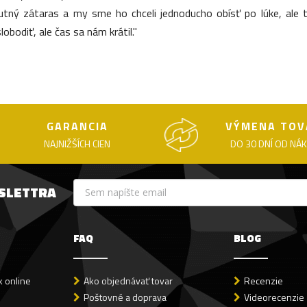
ný zátaras a my sme ho chceli jednoducho obísť po lúke, ale 
lobodiť, ale čas sa nám krátil."
GARANCIA
VÝMENA TOV
NAJNIŽŠÍCH CIEN
DO 30 DNÍ OD NÁ
WSLETTRA
FAQ
BLOG
 online
Ako objednávať tovar
Recenzie
Poštovné a doprava
Videorecenzie