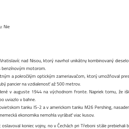
: Nie
 Vratislavíc nad Nisou, ktorý navrhol unikátny kombinovaný diesel
l s benzínovým motorom.
itným a pokročilým optickým zameriavačom, ktorý umožňoval presnú
bý pancier na vzdialenosť až 500 metrov.
sadené v auguste 1944 na východnom fronte. Napriek tomu, že išlo
bo uviazlo v bahne.
v sovietskom tanku IS-2 a v americkom tanku M26 Pershing, nasad
že nemecká ekonomika nemohla vyrábať viac kusov.
oslavoval koniec vojny, no v Čechách pri Třeboni stále prebiehali b