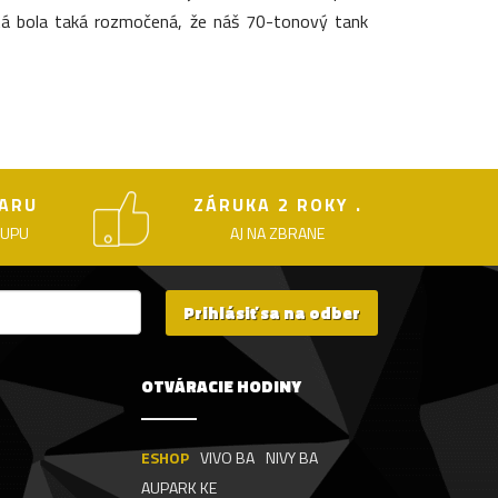
tá bola taká rozmočená, že náš 70-tonový tank
ARU
ZÁRUKA 2 ROKY .
KUPU
AJ NA ZBRANE
Prihlásiť sa na odber
OTVÁRACIE HODINY
ESHOP
VIVO BA
NIVY BA
AUPARK KE