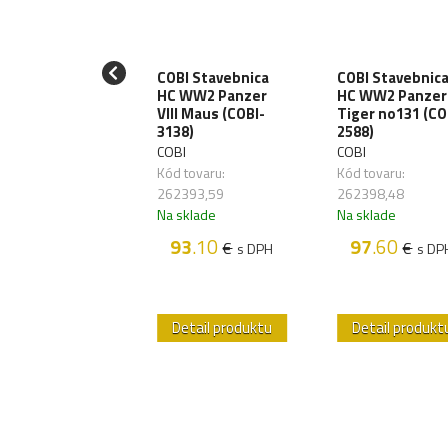
I Stavebnica
COBI Stavebnica
COBI Stavebnic
Sikorsky UH-60
HC WW2 Panzer
HC WW2 Panzer 
ck Hawk (COBI-
VIII Maus (COBI-
Tiger no131 (CO
6)
3138)
2588)
I
COBI
COBI
 tovaru:
Kód tovaru:
Kód tovaru:
393,48
262393,59
262398,48
sklade
Na sklade
Na sklade
76
.70
93
.10
97
.60
€
€
€
s DPH
s DPH
s DP
etail produktu
Detail produktu
Detail produkt