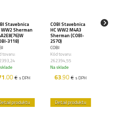
COBI Stavebnic
BI Stavebnica
COBI Stavebnica
HC WW2 38 cm
 WW2 Sherman
HC WW2 M4A3
Sturmmörser
A2E8(76)W
Sherman (COBI-
Sturmtiger (CO
OBI-3118)
2570)
2585)
BI
COBI
COBI
 tovaru:
Kód tovaru:
Kód tovaru:
2393,24
262394,55
262398,47
 sklade
Na sklade
Na sklade
71
.00
63
.90
€
€
s DPH
s DPH
90
.00
€
s D
Detail produktu
Detail produktu
Detail produk