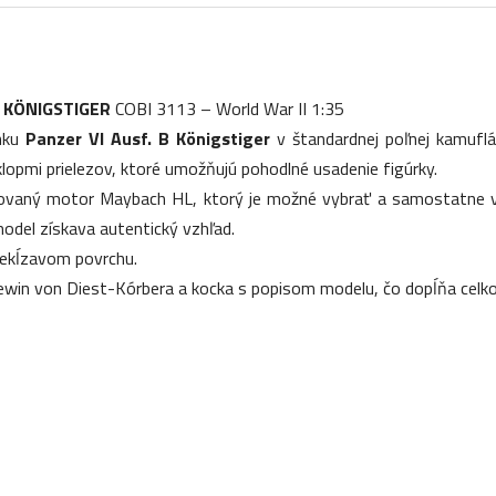
I) KÖNIGSTIGER
COBI 3113 – World War II 1:35
anku
Panzer VI Ausf. B Königstiger
v štandardnej poľnej kamufl
opmi prielezov, ktoré umožňujú pohodlné usadenie figúrky.
ovaný motor Maybach HL, ktorý je možné vybrať a samostatne vy
del získava autentický vzhľad.
ekĺzavom povrchu.
rdewin von Diest-Kórbera a kocka s popisom modelu, čo dopĺňa celk