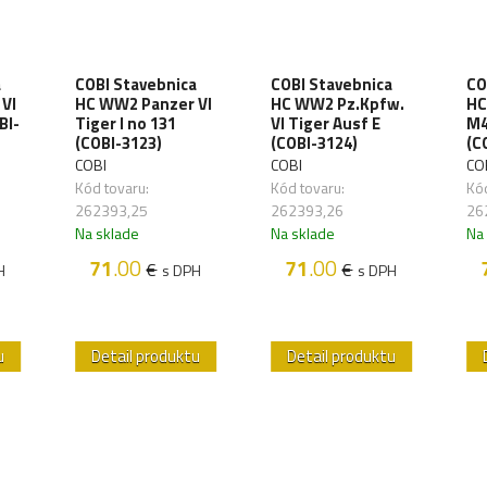
a
COBI Stavebnica
COBI Stavebnica
CO
VI
HC WW2 Panzer VI
HC WW2 Pz.Kpfw.
HC
BI-
Tiger I no 131
VI Tiger Ausf E
M4
(COBI-3123)
(COBI-3124)
(C
COBI
COBI
CO
Kód tovaru:
Kód tovaru:
Kód
262393,25
262393,26
26
Na sklade
Na sklade
Na
71
.00
71
.00
€
€
H
s DPH
s DPH
u
Detail produktu
Detail produktu