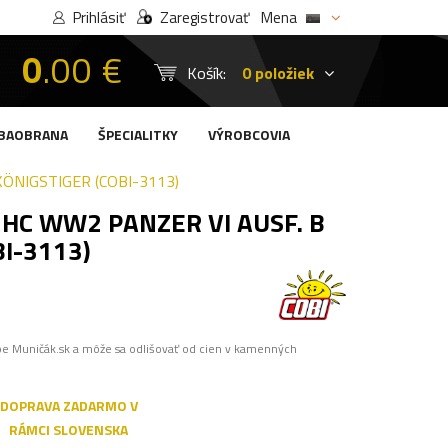
Prihlásiť
Zaregistrovať
Mena
0
.00 €
Košík:
0 položiek
BAOBRANA
ŠPECIALITKY
VÝROBCOVIA
KÖNIGSTIGER (COBI-3113)
 HC WW2 PANZER VI AUSF. B
I-3113)
pe Muničák.sk a môže sa odlišovať od cien v kamenných
DOPRAVA ZADARMO V
RÁMCI SLOVENSKA