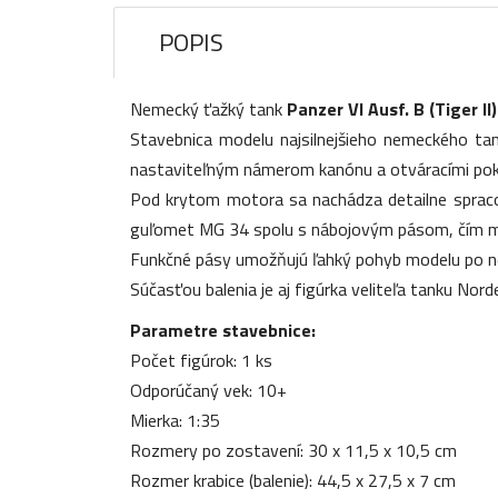
POPIS
Nemecký ťažký tank
Panzer VI Ausf. B (Tiger I
Stavebnica modelu najsilnejšieho nemeckého t
nastaviteľným námerom kanónu a otváracími pokl
Pod krytom motora sa nachádza detailne sprac
guľomet MG 34 spolu s nábojovým pásom, čím mo
Funkčné pásy umožňujú ľahký pohyb modelu po n
Súčasťou balenia je aj figúrka veliteľa tanku No
Parametre stavebnice:
Počet figúrok: 1 ks
Odporúčaný vek: 10+
Mierka: 1:35
Rozmery po zostavení: 30 x 11,5 x 10,5 cm
Rozmer krabice (balenie): 44,5 x 27,5 x 7 cm