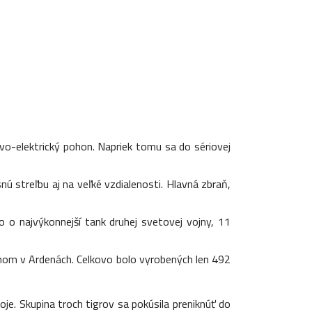
ovo-elektrický pohon. Napriek tomu sa do sériovej
 streľbu aj na veľké vzdialenosti. Hlavná zbraň,
 o najvýkonnejší tank druhej svetovej vojny, 11
enom v Ardenách. Celkovo bolo vyrobených len 492
oje. Skupina troch tigrov sa pokúsila preniknúť do