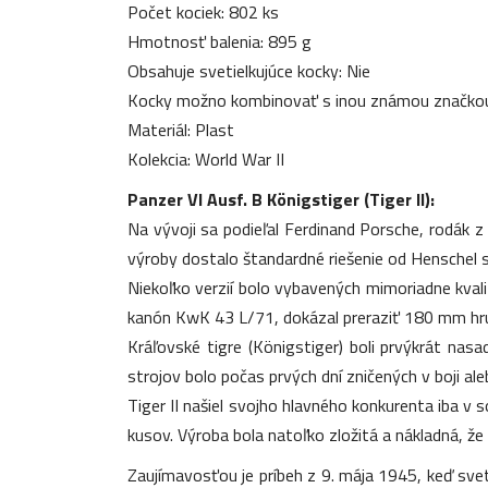
Počet kociek: 802 ks
Hmotnosť balenia: 895 g
Obsahuje svetielkujúce kocky: Nie
Kocky možno kombinovať s inou známou značkou
Materiál: Plast
Kolekcia: World War II
Panzer VI Ausf. B Königstiger (Tiger II):
Na vývoji sa podieľal Ferdinand Porsche, rodák z
výroby dostalo štandardné riešenie od Hensche
Niekoľko verzií bolo vybavených mimoriadne kval
kanón KwK 43 L/71, dokázal preraziť 180 mm hru
Kráľovské tigre (Königstiger) boli prvýkrát na
strojov bolo počas prvých dní zničených v boji ale
Tiger II našiel svojho hlavného konkurenta iba 
kusov. Výroba bola natoľko zložitá a nákladná, 
Zaujímavosťou je príbeh z 9. mája 1945, keď svet 