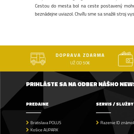
Cestou do mesta bol na ceste postavený mohut
beznádejne uviazol. Chvíľu sme sa snažili stroj vys
DOPRAVA ZDARMA
UŽ OD 50€
PRIHLÁSTE SA NA ODBER NÁŠHO NE
PREDAJNE
SERVIS / SLUŽBY
Bratislava POLUS
Razenie ID známok
Košice AUPARK