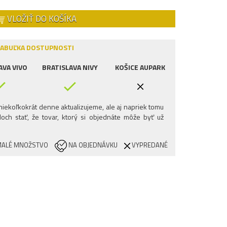
VLOŽIŤ DO KOŠÍKA
ABUĽKA DOSTUPNOSTI
AVA VIVO
BRATISLAVA NIVY
KOŠICE AUPARK
iekoľkokrát denne aktualizujeme, ale aj napriek tomu
och stať, že tovar, ktorý si objednáte môže byť už
ALÉ MNOŽSTVO
NA OBJEDNÁVKU
VYPREDANÉ