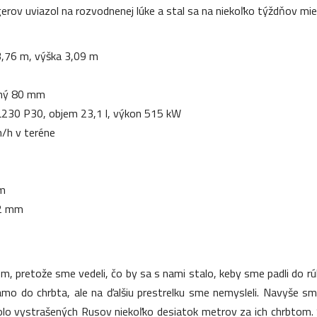
gerov uviazol na rozvodnenej lúke a stal sa na niekoľko týždňov mi
 3,76 m, výška 3,09 m
dný 80 mm
230 P30, objem 23,1 l, výkon 515 kW
/h v teréne
mm
92 mm
, pretože sme vedeli, čo by sa s nami stalo, keby sme padli do rúk
mo do chrbta, ale na ďalšiu prestrelku sme nemysleli. Navyše sme
olo vystrašených Rusov niekoľko desiatok metrov za ich chrbtom. Sk