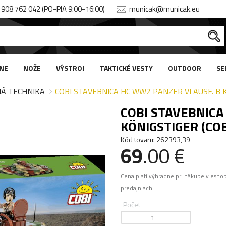
908 762 042 (PO-PIA 9:00-16:00)
municak@municak.eu
NE
NOŽE
VÝSTROJ
TAKTICKÉ VESTY
OUTDOOR
SE
Á TECHNIKA
COBI STAVEBNICA HC WW2 PANZER VI AUSF. B 
COBI STAVEBNICA
KÖNIGSTIGER (COB
Kód tovaru: 262393,39
69
.00 €
Cena platí výhradne pri nákupe v esho
predajniach.
Počet