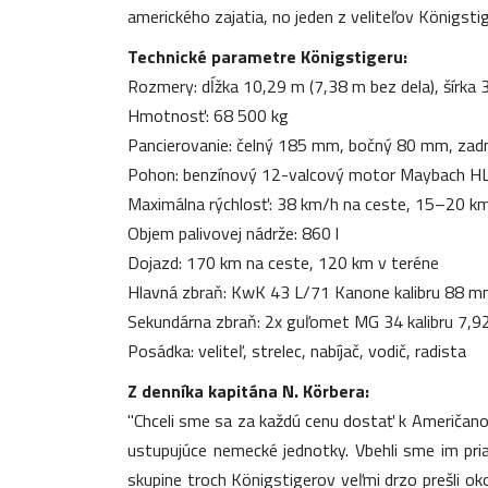
amerického zajatia, no jeden z veliteľov Königsti
Technické parametre Königstigeru:
Rozmery: dĺžka 10,29 m (7,38 m bez dela), šírka
Hmotnosť: 68 500 kg
Pancierovanie: čelný 185 mm, bočný 80 mm, za
Pohon: benzínový 12-valcový motor Maybach HL
Maximálna rýchlosť: 38 km/h na ceste, 15–20 km
Objem palivovej nádrže: 860 l
Dojazd: 170 km na ceste, 120 km v teréne
Hlavná zbraň: KwK 43 L/71 Kanone kalibru 88 
Sekundárna zbraň: 2x guľomet MG 34 kalibru 7,
Posádka: veliteľ, strelec, nabíjač, vodič, radista
Z denníka kapitána N. Körbera:
"Chceli sme sa za každú cenu dostať k Američanom
ustupujúce nemecké jednotky. Vbehli sme im pria
skupine troch Königstigerov veľmi drzo prešli ok