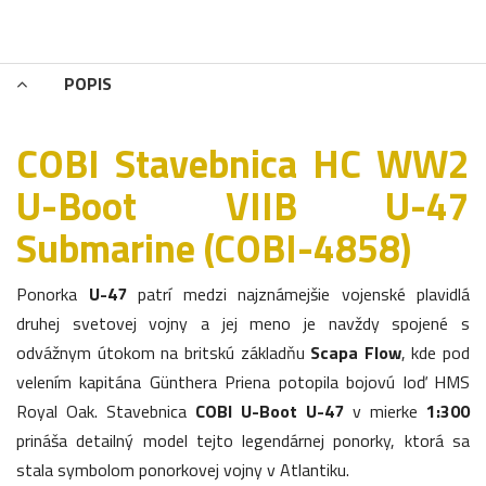
POPIS
COBI Stavebnica HC WW2
U-Boot VIIB U-47
Submarine (COBI-4858)
Ponorka
U-47
patrí medzi najznámejšie vojenské plavidlá
druhej svetovej vojny a jej meno je navždy spojené s
odvážnym útokom na britskú základňu
Scapa Flow
, kde pod
velením kapitána Günthera Priena potopila bojovú loď HMS
Royal Oak. Stavebnica
COBI U-Boot U-47
v mierke
1:300
prináša detailný model tejto legendárnej ponorky, ktorá sa
stala symbolom ponorkovej vojny v Atlantiku.