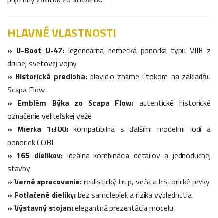
HLAVNÉ VLASTNOSTI
» U-Boot U-47:
legendárna nemecká ponorka typu VIIB z
druhej svetovej vojny
» Historická predloha:
plavidlo známe útokom na základňu
Scapa Flow
» Emblém Býka zo Scapa Flow:
autentické historické
označenie veliteľskej veže
» Mierka 1:300:
kompatibilná s ďalšími modelmi lodí a
ponoriek COBI
» 165 dielikov:
ideálna kombinácia detailov a jednoduchej
stavby
» Verné spracovanie:
realistický trup, veža a historické prvky
» Potlačené dieliky:
bez samolepiek a rizika vyblednutia
» Výstavný stojan:
elegantná prezentácia modelu