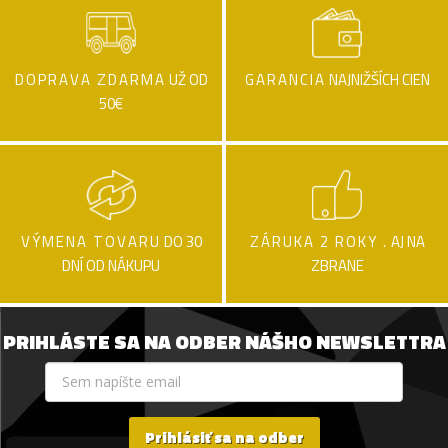
DOPRAVA ZDARMA
UŽ OD
GARANCIA
NAJNIŽŠÍCH CIEN
50€
VÝMENA TOVARU
DO 30
ZÁRUKA 2 ROKY .
AJ NA
DNÍ OD NÁKUPU
ZBRANE
PRIHLÁSTE SA NA ODBER NÁŠHO NEWSLETTRA
Prihlásiť sa na odber