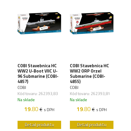
COBI Stavebnica HC
COBI Stavebnica HC
COBI
 HC
WW2 U-Boot VIIC U-
WW2 ORP Orzel
WW2
6F
96 Submarine (COBI-
Submarine (COBI-
Sub
3)
4857)
4855)
4856
COBI
COBI
COBI
,13
Kód tovaru: 262393,83
Kód tovaru: 262393,81
Kód 
Na sklade
Na sklade
Na s
H
19
.80
19
.80
€
€
s DPH
s DPH
u
Detail produktu
Detail produktu