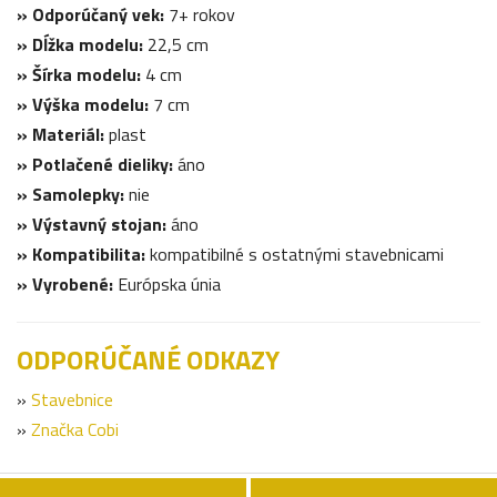
» Odporúčaný vek:
7+ rokov
» Dĺžka modelu:
22,5 cm
» Šírka modelu:
4 cm
» Výška modelu:
7 cm
» Materiál:
plast
» Potlačené dieliky:
áno
» Samolepky:
nie
» Výstavný stojan:
áno
» Kompatibilita:
kompatibilné s ostatnými stavebnicami
» Vyrobené:
Európska únia
ODPORÚČANÉ ODKAZY
»
Stavebnice
»
Značka Cobi