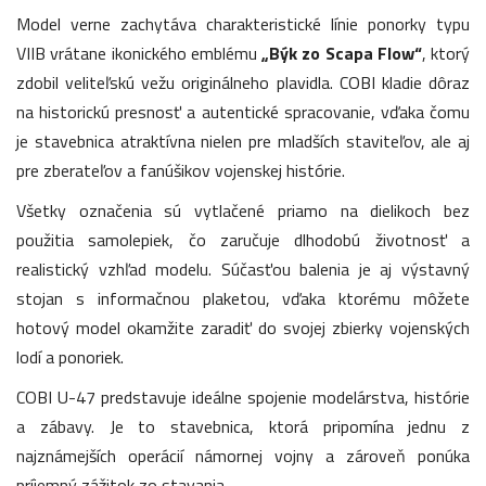
Model verne zachytáva charakteristické línie ponorky typu
VIIB vrátane ikonického emblému
„Býk zo Scapa Flow“
, ktorý
zdobil veliteľskú vežu originálneho plavidla. COBI kladie dôraz
na historickú presnosť a autentické spracovanie, vďaka čomu
je stavebnica atraktívna nielen pre mladších staviteľov, ale aj
pre zberateľov a fanúšikov vojenskej histórie.
Všetky označenia sú vytlačené priamo na dielikoch bez
použitia samolepiek, čo zaručuje dlhodobú životnosť a
realistický vzhľad modelu. Súčasťou balenia je aj výstavný
stojan s informačnou plaketou, vďaka ktorému môžete
hotový model okamžite zaradiť do svojej zbierky vojenských
lodí a ponoriek.
COBI U-47 predstavuje ideálne spojenie modelárstva, histórie
a zábavy. Je to stavebnica, ktorá pripomína jednu z
najznámejších operácií námornej vojny a zároveň ponúka
príjemný zážitok zo stavania.