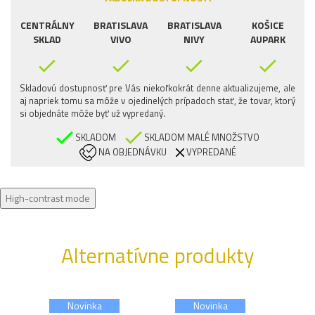
CENTRÁLNY
BRATISLAVA
BRATISLAVA
KOŠICE
SKLAD
VIVO
NIVY
AUPARK
Skladovú dostupnosť pre Vás niekoľkokrát denne aktualizujeme, ale
aj napriek tomu sa môže v ojedinelých prípadoch stať, že tovar, ktorý
si objednáte môže byť už vypredaný.
SKLADOM
SKLADOM MALÉ MNOŽSTVO
NA OBJEDNÁVKU
VYPREDANÉ
High-contrast mode
Alternatívne produkty
Novinka
Novinka