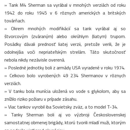
» Tank M4 Sherman sa vyrábal v mnohých verziách od roku
1942 do roku 1945 v 6 rôznych amerických a britských
továrňach.
» Okrem mnohých modifikácií sa tank vyrábal aj so
štvorcovým (zváraným) alebo okrúhlym (liatym) trupom.
Posádky dávali prednosť liatej verzii, pretože verili, že je
odolnejšia voči nepriateľským strelám. Táto skutočnosť
nebola nikdy nezávisle overená.
» Posledné jednotky boli z armády USA vyradené v roku 1974.
» Celkovo bolo vyrobených 49 234 Shermanov v rôznych
verziách.
» V tanku bola munícia uložená vo vode s glykolom, aby sa
znížilo riziko požiaru v prípade zásahu.
» Viac tankov vyrobil iba Sovietsky zväz, a to model T-34.
» Tanky Sherman boli aj vo výzbroji Československej
samostatnej obrnenej brigády, ktorú tvorili mladí muži, ktorým