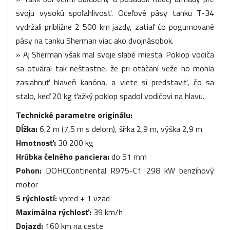
svoju vysokú spoľahlivosť. Oceľové pásy tanku T-34
vydržali približne 2 500 km jazdy, zatiaľ čo pogumované
pásy na tanku Sherman viac ako dvojnásobok.
» Aj Sherman však mal svoje slabé miesta. Poklop vodiča
sa otváral tak nešťastne, že pri otáčaní veže ho mohla
zasiahnuť hlaveň kanóna, a viete si predstaviť, čo sa
stalo, keď 20 kg ťažký poklop spadol vodičovi na hlavu.
Technické parametre originálu:
Dĺžka:
6,2 m (7,5 m s delom), šírka 2,9 m, výška 2,9 m
Hmotnosť:
30 200 kg
Hrúbka čelného panciera:
do 51 mm
Pohon:
DOHCContinental R975-C1 298 kW benzínový
motor
5 rýchlostí:
vpred + 1 vzad
Maximálna rýchlosť:
39 km/h
Dojazd:
160 km na ceste