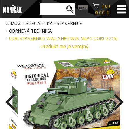
( 0 )
0
.00 €
DOMOV
ŠPECIALITKY
STAVEBNICE
OBRNENÁ TECHNIKA
COBI STAVEBNICA WW2 SHERMAN M4A1 (COBI-2715)
Produkt nie je verejný