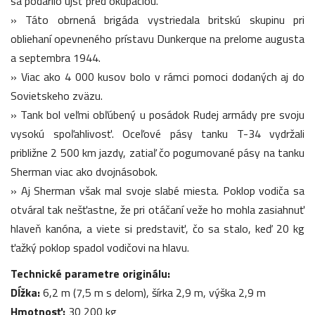
sa podarilo ujsť pred okupáciou.
» Táto obrnená brigáda vystriedala britskú skupinu pri
obliehaní opevneného prístavu Dunkerque na prelome augusta
a septembra 1944.
» Viac ako 4 000 kusov bolo v rámci pomoci dodaných aj do
Sovietskeho zväzu.
» Tank bol veľmi obľúbený u posádok Rudej armády pre svoju
vysokú spoľahlivosť. Oceľové pásy tanku T-34 vydržali
približne 2 500 km jazdy, zatiaľ čo pogumované pásy na tanku
Sherman viac ako dvojnásobok.
» Aj Sherman však mal svoje slabé miesta. Poklop vodiča sa
otváral tak nešťastne, že pri otáčaní veže ho mohla zasiahnuť
hlaveň kanóna, a viete si predstaviť, čo sa stalo, keď 20 kg
ťažký poklop spadol vodičovi na hlavu.
Technické parametre originálu:
Dĺžka:
6,2 m (7,5 m s delom), šírka 2,9 m, výška 2,9 m
Hmotnosť:
30 200 kg