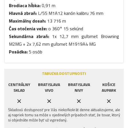
Brodiaca hĺbka:
0,91 m
Hlavná zbraň:
L/55 M1A12 kanón kalibru 76 mm
Maximálny dosah:
13 716 m
Čas otočenia veže:
o 360° 15 sekúnd
Sekundárna zbraň:
1x 12,7 mm guľomet Browning
M2MG + 2x 7,62 mm guľomet M1919A4 MG
Posádka:
5 osôb
TABUĽKA DOSTUPNOSTI
CENTRÁLNY
BRATISLAVA
BRATISLAVA
KOŠICE
SKLAD
VIVO
NIVY
AUPARK
Skladovú dostupnosť pre Vás niekoľkokrát denne aktualizujeme, ale
aj napriek tomu sa môže v ojedinelých prípadoch stať, že tovar, ktorý
si objednáte môže byť už vypredaný.