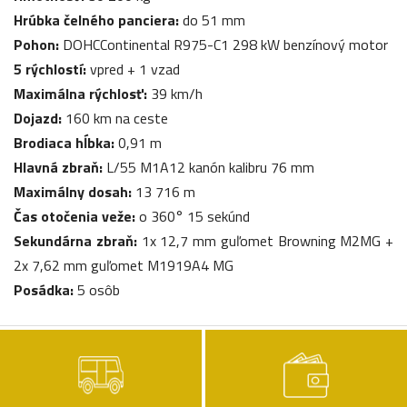
Hrúbka čelného panciera:
do 51 mm
Pohon:
DOHCContinental R975-C1 298 kW benzínový motor
5 rýchlostí:
vpred + 1 vzad
Maximálna rýchlosť:
39 km/h
Dojazd:
160 km na ceste
Brodiaca hĺbka:
0,91 m
Hlavná zbraň:
L/55 M1A12 kanón kalibru 76 mm
Maximálny dosah:
13 716 m
Čas otočenia veže:
o 360° 15 sekúnd
Sekundárna zbraň:
1x 12,7 mm guľomet Browning M2MG +
2x 7,62 mm guľomet M1919A4 MG
Posádka:
5 osôb