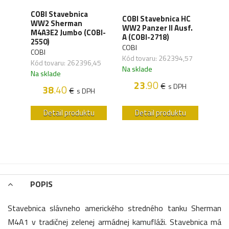
COBI Stavebnica
 HC
COBI Stavebnica HC
COBI
WW2 Sherman
WW2 Panzer II Ausf.
WW2
M4A3E2 Jumbo (COBI-
5746)
A (COBI-2718)
(COB
2550)
COBI
COBI
COBI
,12
Kód tovaru: 262394,57
Kód 
Kód tovaru: 262396,45
Na sklade
Na s
Na sklade
23
.90
€
H
s DPH
38
.40
€
s DPH
u
Detail produktu
Detail produktu
POPIS
Stavebnica slávneho amerického stredného tanku Sherman
M4A1 v tradičnej zelenej armádnej kamufláži. Stavebnica má