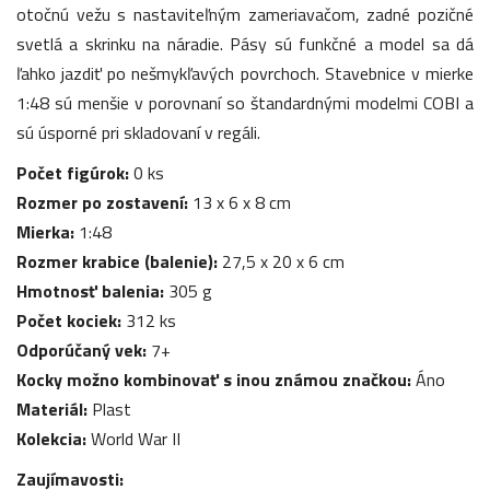
otočnú vežu s nastaviteľným zameriavačom, zadné pozičné
svetlá a skrinku na náradie. Pásy sú funkčné a model sa dá
ľahko jazdiť po nešmykľavých povrchoch. Stavebnice v mierke
1:48 sú menšie v porovnaní so štandardnými modelmi COBI a
sú úsporné pri skladovaní v regáli.
Počet figúrok:
0 ks
Rozmer po zostavení:
13 x 6 x 8 cm
Mierka:
1:48
Rozmer krabice (balenie):
27,5 x 20 x 6 cm
Hmotnosť balenia:
305 g
Počet kociek:
312 ks
Odporúčaný vek:
7+
Kocky možno kombinovať s inou známou značkou:
Áno
Materiál:
Plast
Kolekcia:
World War II
Zaujímavosti: