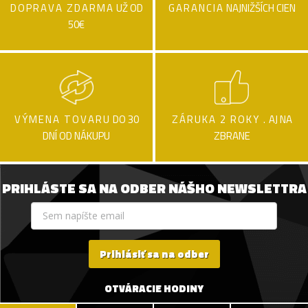
DOPRAVA ZDARMA
UŽ OD
GARANCIA
NAJNIŽŠÍCH CIEN
50€
VÝMENA TOVARU
DO 30
ZÁRUKA 2 ROKY .
AJ NA
DNÍ OD NÁKUPU
ZBRANE
PRIHLÁSTE SA NA ODBER NÁŠHO NEWSLETTRA
Prihlásiť sa na odber
OTVÁRACIE HODINY