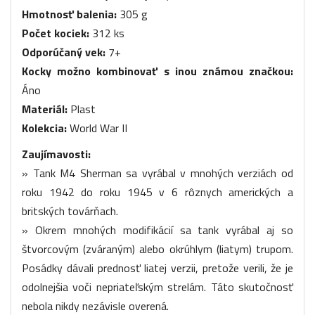
Hmotnosť balenia:
305 g
Počet kociek:
312 ks
Odporúčaný vek:
7+
Kocky možno kombinovať s inou známou značkou:
Áno
Materiál:
Plast
Kolekcia:
World War II
Zaujímavosti:
» Tank M4 Sherman sa vyrábal v mnohých verziách od
roku 1942 do roku 1945 v 6 rôznych amerických a
britských továrňach.
» Okrem mnohých modifikácií sa tank vyrábal aj so
štvorcovým (zváraným) alebo okrúhlym (liatym) trupom.
Posádky dávali prednosť liatej verzii, pretože verili, že je
odolnejšia voči nepriateľským strelám. Táto skutočnosť
nebola nikdy nezávisle overená.