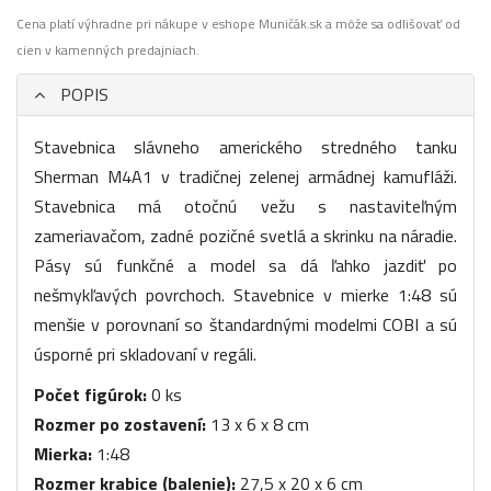
Cena platí výhradne pri nákupe v eshope Muničák.sk a môže sa odlišovať od
cien v kamenných predajniach.
POPIS
Stavebnica slávneho amerického stredného tanku
Sherman M4A1 v tradičnej zelenej armádnej kamufláži.
Stavebnica má otočnú vežu s nastaviteľným
zameriavačom, zadné pozičné svetlá a skrinku na náradie.
Pásy sú funkčné a model sa dá ľahko jazdiť po
nešmykľavých povrchoch. Stavebnice v mierke 1:48 sú
menšie v porovnaní so štandardnými modelmi COBI a sú
úsporné pri skladovaní v regáli.
Počet figúrok:
0 ks
Rozmer po zostavení:
13 x 6 x 8 cm
Mierka:
1:48
Rozmer krabice (balenie):
27,5 x 20 x 6 cm