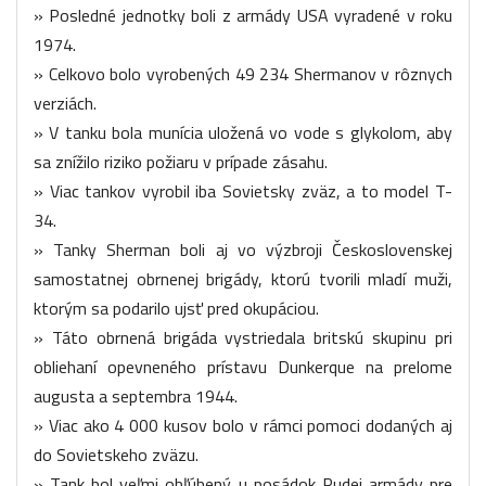
» Posledné jednotky boli z armády USA vyradené v roku
1974.
» Celkovo bolo vyrobených 49 234 Shermanov v rôznych
verziách.
» V tanku bola munícia uložená vo vode s glykolom, aby
sa znížilo riziko požiaru v prípade zásahu.
» Viac tankov vyrobil iba Sovietsky zväz, a to model T-
34.
» Tanky Sherman boli aj vo výzbroji Československej
samostatnej obrnenej brigády, ktorú tvorili mladí muži,
ktorým sa podarilo ujsť pred okupáciou.
» Táto obrnená brigáda vystriedala britskú skupinu pri
obliehaní opevneného prístavu Dunkerque na prelome
augusta a septembra 1944.
» Viac ako 4 000 kusov bolo v rámci pomoci dodaných aj
do Sovietskeho zväzu.
» Tank bol veľmi obľúbený u posádok Rudej armády pre