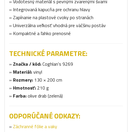
» Vodotesný materiál s pevnými zvarenými švami
» Integrovaná kapucňa pre ochranu hlavy
» Zapínanie na plastové cvoky po stranách
» Univerzálna veľkosť vhodná pre väčšinu postáv
» Kompaktné a ľahko prenosné
TECHNICKÉ PARAMETRE:
»
Značka / kód:
Coghlan's 9269
»
Materiál:
vinyl
»
Rozmery:
130 × 200 cm
»
Hmotnosť:
210 g
»
Farba:
olive drab (zelená)
ODPORÚČANÉ ODKAZY:
»
Záchranné fólie a vaky