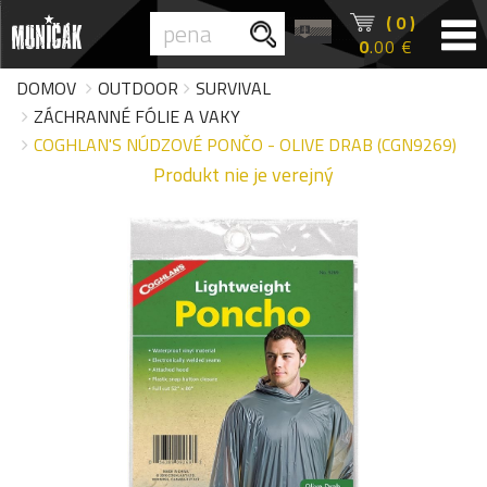
( 0 )
0
.00 €
DOMOV
OUTDOOR
SURVIVAL
ZÁCHRANNÉ FÓLIE A VAKY
COGHLAN'S NÚDZOVÉ PONČO - OLIVE DRAB (CGN9269)
Produkt nie je verejný