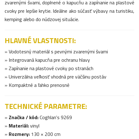
zvarenými švami, doplnené o kapucňu a zapínanie na plastové
cvoky pre lepšie krytie. Ideálne ako súčasť výbavy na turistiku,
kemping alebo do núdzovej situácie.
HLAVNÉ VLASTNOSTI:
» Vodotesný materiál s pevnými zvarenými švami
» Integrovaná kapucňa pre ochranu hlavy
» Zapínanie na plastové cvoky po stranách
» Univerzálna veľkosť vhodná pre väčšinu postáv
» Kompaktné a ľahko prenosné
TECHNICKÉ PARAMETRE:
»
Značka / kód:
Coghlan's 9269
»
Materiál:
vinyl
»
Rozmery:
130 × 200 cm