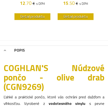
H
12
.70
15
.50
€
€
s DPH
s DPH
u
Detail produktu
Detail produktu
POPIS
COGHLAN'S Núdzové
pončo - olive drab
(CGN9269)
Ľahké a praktické pončo, ktoré vás ochráni pred dažďom a
vlhkosťou. Vyrobené z
vodotesného vinylu
s pevne