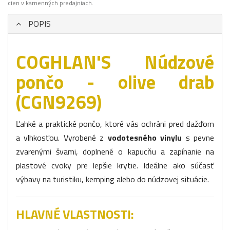
cien v kamenných predajniach.
POPIS
COGHLAN'S Núdzové
pončo - olive drab
(CGN9269)
Ľahké a praktické pončo, ktoré vás ochráni pred dažďom
a vlhkosťou. Vyrobené z
vodotesného vinylu
s pevne
zvarenými švami, doplnené o kapucňu a zapínanie na
plastové cvoky pre lepšie krytie. Ideálne ako súčasť
výbavy na turistiku, kemping alebo do núdzovej situácie.
HLAVNÉ VLASTNOSTI: