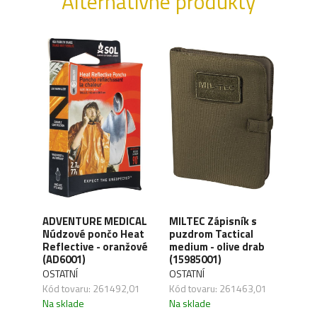
Alternatívne produkty
ADVENTURE MEDICAL
MILTEC Zápisník s
MILT
a na
Núdzové pončo Heat
puzdrom Tactical
puzd
d -
Reflective - oranžové
medium - olive drab
smal
-01)
(AD6001)
(15985001)
(159
OSTATNÍ
OSTATNÍ
OSTA
,01
Kód tovaru: 261492,01
Kód tovaru: 261463,01
Kód 
Na sklade
Na sklade
Na s