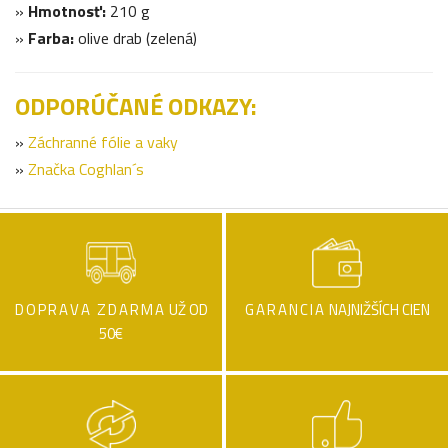
»
Hmotnosť:
210 g
»
Farba:
olive drab (zelená)
ODPORÚČANÉ ODKAZY:
»
Záchranné fólie a vaky
»
Značka Coghlan´s
DOPRAVA ZDARMA
UŽ OD
GARANCIA
NAJNIŽŠÍCH CIEN
50€