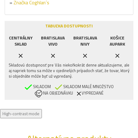
»
Značka Coghlan´s
TABUĽKA DOSTUPNOSTI
CENTRÁLNY
BRATISLAVA
BRATISLAVA
KOŠICE
SKLAD
VIVO
NIVY
AUPARK
Skladovú dostupnosť pre Vás niekoľkokrát denne aktualizujeme, ale
aj napriek tomu sa môže v ojedinelých prípadoch stať, že tovar, ktorý
si objednáte môže byť už vypredaný.
SKLADOM
SKLADOM MALÉ MNOŽSTVO
NA OBJEDNÁVKU
VYPREDANÉ
High-contrast mode