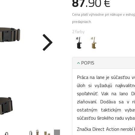
87
.90 €
Cena platí výhradne pri nákupe v esho
predajniach.
2 farby
POPIS
Práca na lane je súčasťou v
úloh si vyžadujú najkvali
spoľahnúť. Vak na lano Di
zlaňovaní. Dodáva sa v 
ostatným taktickým vybav
súčasťou širokého radu vyb
Značka Direct Action nerobí 