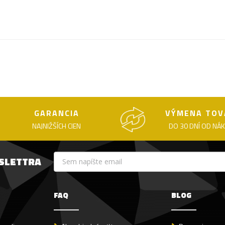
GARANCIA
VÝMENA TOV
NAJNIŽŠÍCH CIEN
DO 30 DNÍ OD NÁ
WSLETTRA
FAQ
BLOG