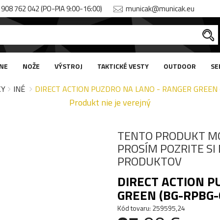
908 762 042 (PO-PIA 9:00-16:00)
municak@municak.eu
NE
NOŽE
VÝSTROJ
TAKTICKÉ VESTY
OUTDOOR
SE
KY
INÉ
DIRECT ACTION PUZDRO NA LANO - RANGER GREEN
Produkt nie je verejný
TENTO PRODUKT M
PROSÍM POZRITE S
PRODUKTOV
DIRECT ACTION P
GREEN (BG-RPBG-
Kód tovaru: 259595,24