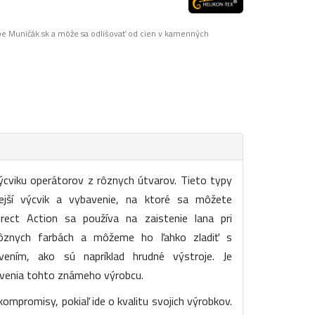
pe Muničák.sk a môže sa odlišovať od cien v kamenných
ýcviku operátorov z rôznych útvarov. Tieto typy
tnejší výcvik a vybavenie, na ktoré sa môžete
rect Action sa používa na zaistenie lana pri
rôznych farbách a môžeme ho ľahko zladiť s
ením, ako sú napríklad hrudné výstroje. Je
avenia tohto známeho výrobcu.
kompromisy, pokiaľ ide o kvalitu svojich výrobkov.