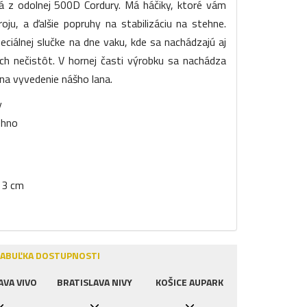
á z odolnej 500D Cordury. Má háčiky, ktoré vám
oju, a ďalšie popruhy na stabilizáciu na stehne.
eciálnej slučke na dne vaku, kde sa nachádzajú aj
ch nečistôt. V hornej časti výrobku sa nachádza
a vyvedenie nášho lana.
y
ehno
13 cm
ABUĽKA DOSTUPNOSTI
AVA VIVO
BRATISLAVA NIVY
KOŠICE AUPARK