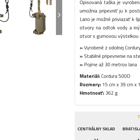
Opisovaná taška je vyroben
umožnia pripevniť ju k postr
Lano je možné priviazať k šp
otvory na odtok vody a iný
otvor s gumovou výstelkou n
»
Vyrobené z odolnej Cordur
»
Stabilné pripevnenie na st
»
Pojme až 30 metrov lana
Materiál:
Cordura 500D
Rozmery:
15 cm x 39 cm x 
Hmotnosť:
362 g
T
CENTRÁLNY SKLAD
BRATISL