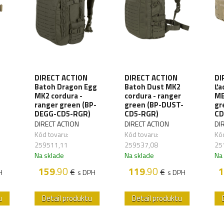
DIRECT ACTION
DIRECT ACTION
DI
-
Batoh Dragon Egg
Batoh Dust MK2
Ľa
MK2 cordura -
cordura - ranger
ME
ranger green (BP-
green (BP-DUST-
gr
DEGG-CD5-RGR)
CD5-RGR)
CD
DIRECT ACTION
DIRECT ACTION
DI
Kód tovaru:
Kód tovaru:
Kód
259511,11
259537,08
25
Na sklade
Na sklade
Na
159
.90
119
.90
1
€
€
H
s DPH
s DPH
u
Detail produktu
Detail produktu