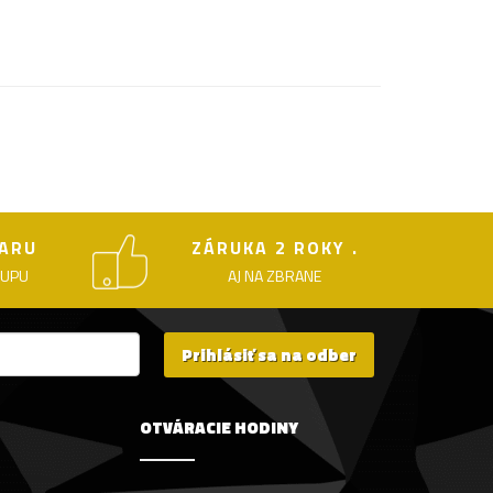
ARU
ZÁRUKA 2 ROKY .
KUPU
AJ NA ZBRANE
Prihlásiť sa na odber
OTVÁRACIE HODINY