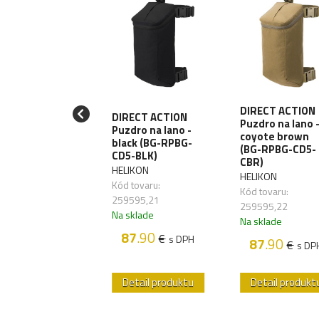
DIRECT ACTION
LIKON Batoh
DIRECT ACTION
Puzdro na lano 
el MK2 25L
Puzdro na lano -
coyote brown
dura - black
black (BG-RPBG-
(BG-RPBG-CD5-
-RT2-CD-01)
CD5-BLK)
CBR)
IKON
HELIKON
HELIKON
 tovaru:
Kód tovaru:
Kód tovaru:
471,01
259595,21
259595,22
sklade
Na sklade
Na sklade
86
.60
87
.90
€
€
s DPH
s DPH
87
.90
€
s DP
etail produktu
Detail produktu
Detail produkt