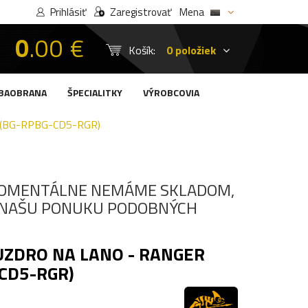
Prihlásiť
Zaregistrovať
Mena
0
.00 €
Košík:
0 položiek
BAOBRANA
ŠPECIALITKY
VÝROBCOVIA
 (BG-RPBG-CD5-RGR)
OMENTÁLNE NEMÁME SKLADOM,
I NAŠU PONUKU PODOBNÝCH
UZDRO NA LANO - RANGER
CD5-RGR)