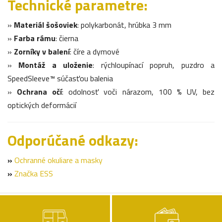
Technické parametre:
»
Materiál šošoviek
: polykarbonát, hrúbka 3 mm
»
Farba rámu
: čierna
»
Zorníky v balení
: číre a dymové
»
Montáž a uloženie
: rýchloupínací popruh, puzdro a
SpeedSleeve™ súčasťou balenia
»
Ochrana očí
: odolnosť voči nárazom, 100 % UV, bez
optických deformácií
Odporúčané odkazy:
»
Ochranné okuliare a masky
»
Značka ESS