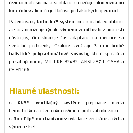
režimami utesnenia a ventilácie umožňuje
plnú vizuálnu
kontrolu v akcii
, čo je kľúčové pri taktických operáciách.
Patentovaný
RotoClip™ systém
nielen ovláda ventiláciu,
ale tiež umožňuje
rýchlu výmenu zorníkov
bez nutnosti
nástrojov, čím skracuje čas adaptácie na meniace sa
svetelné podmienky. Okuliare využívajú
3 mm hrubé
balistické polykarbonátové šošovky
, ktoré spĺňajú a
presahujú normy MIL-PRF-32432, ANSI Z87.1, OSHA a
CE EN166.
Hlavné vlastnosti:
»
AVS™ ventilačný systém
: prepínanie medzi
hermetickým a otvoreným režimom proti zahmlievaniu
»
RotoClip™ mechanizmus
: ovládanie ventilácie a rýchla
výmena skiel