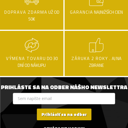
DOPRAVA ZDARMA
UŽ OD
GARANCIA
NAJNIŽŠÍCH CIEN
50€
VÝMENA TOVARU
DO 30
ZÁRUKA 2 ROKY .
AJ NA
DNÍ OD NÁKUPU
ZBRANE
PRIHLÁSTE SA NA ODBER NÁŠHO NEWSLETTRA
Prihlásiť sa na odber