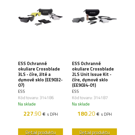
ESS Ochranné
ESS Ochranné
WIL
okuliare Crossblade
okuliare Crossblade
okul
re,
3LS - číre, žlté a
2LS Unit Issue Kit -
pol
-
dymové sklo (EE9032-
číre, dymové sklo
sklá
07)
(EE9034-01)
WILE
ESS
ESS
Kód 
Kód tovaru: 314186
Kód tovaru: 314187
Na s
Na sklade
Na sklade
1
227
.90
180
.20
€
€
PH
s DPH
s DPH
u
Detail produktu
Detail produktu