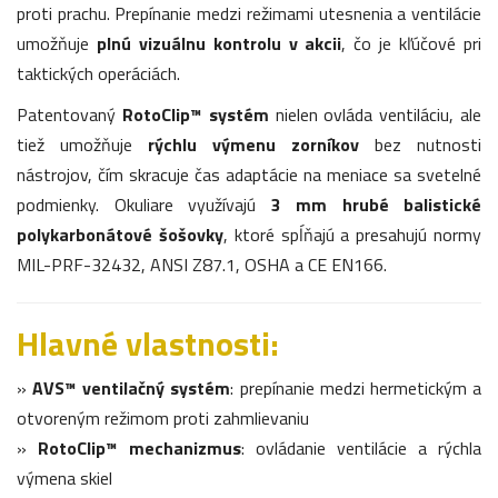
proti prachu. Prepínanie medzi režimami utesnenia a ventilácie
umožňuje
plnú vizuálnu kontrolu v akcii
, čo je kľúčové pri
taktických operáciách.
Patentovaný
RotoClip™ systém
nielen ovláda ventiláciu, ale
tiež umožňuje
rýchlu výmenu zorníkov
bez nutnosti
nástrojov, čím skracuje čas adaptácie na meniace sa svetelné
podmienky. Okuliare využívajú
3 mm hrubé balistické
polykarbonátové šošovky
, ktoré spĺňajú a presahujú normy
MIL-PRF-32432, ANSI Z87.1, OSHA a CE EN166.
Hlavné vlastnosti:
»
AVS™ ventilačný systém
: prepínanie medzi hermetickým a
otvoreným režimom proti zahmlievaniu
»
RotoClip™ mechanizmus
: ovládanie ventilácie a rýchla
výmena skiel