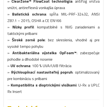
»
ClearZone™ FlowCoat technológia
: antifog vrstva
vnútri, antireflexná vonkajšia úprava
»
Balistická ochrana
: spĺňa MIL-PRF-32432, ANSI
Z87.1 – 2015, OSHA a CE EN166
»
Nízky profil
: kompatibilné s NVG zariadeniami a
taktickými prilbami
»
Široké zorné pole
: bez skreslenia, vhodné aj pre
vysoké tempo pohybu
»
Antibakteriálna výstelka OpFoam™
: zabezpečuje
pohodlie a dlhodobé nosenie
»
UV ochrana
: 100 % UVA/UVB filtrácia
»
Rýchloupínací nastaviteľný popruh
: optimalizovaný
pre kombináciu s prilbami
»
Kompatibilita s dioptrickými vložkami
: U-Rx a UPLC
Rx Insert