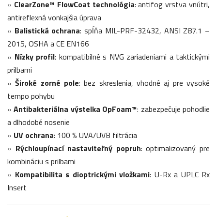
»
ClearZone™ FlowCoat technológia
: antifog vrstva vnútri,
antireflexná vonkajšia úprava
»
Balistická ochrana
: spĺňa MIL-PRF-32432, ANSI Z87.1 –
2015, OSHA a CE EN166
»
Nízky profil
: kompatibilné s NVG zariadeniami a taktickými
prilbami
»
Široké zorné pole
: bez skreslenia, vhodné aj pre vysoké
tempo pohybu
»
Antibakteriálna výstelka OpFoam™
: zabezpečuje pohodlie
a dlhodobé nosenie
»
UV ochrana
: 100 % UVA/UVB filtrácia
»
Rýchloupínací nastaviteľný popruh
: optimalizovaný pre
kombináciu s prilbami
»
Kompatibilita s dioptrickými vložkami
: U-Rx a UPLC Rx
Insert