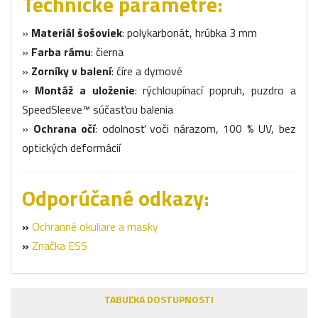
Technické parametre:
»
Materiál šošoviek
: polykarbonát, hrúbka 3 mm
»
Farba rámu
: čierna
»
Zorníky v balení
: číre a dymové
»
Montáž a uloženie
: rýchloupínací popruh, puzdro a
SpeedSleeve™ súčasťou balenia
»
Ochrana očí
: odolnosť voči nárazom, 100 % UV, bez
optických deformácií
Odporúčané odkazy:
»
Ochranné okuliare a masky
»
Značka ESS
TABUĽKA DOSTUPNOSTI