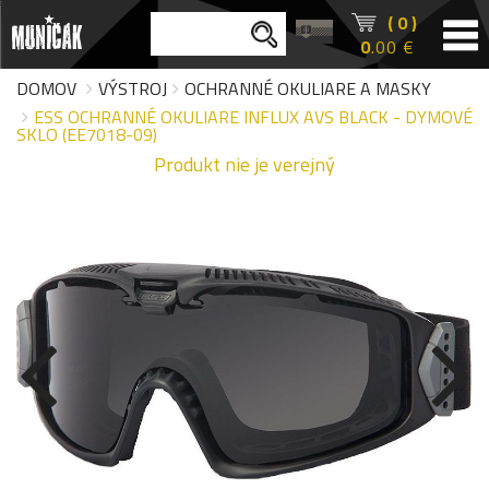
( 0 )
0
.00 €
DOMOV
VÝSTROJ
OCHRANNÉ OKULIARE A MASKY
ESS OCHRANNÉ OKULIARE INFLUX AVS BLACK - DYMOVÉ
SKLO (EE7018-09)
Produkt nie je verejný