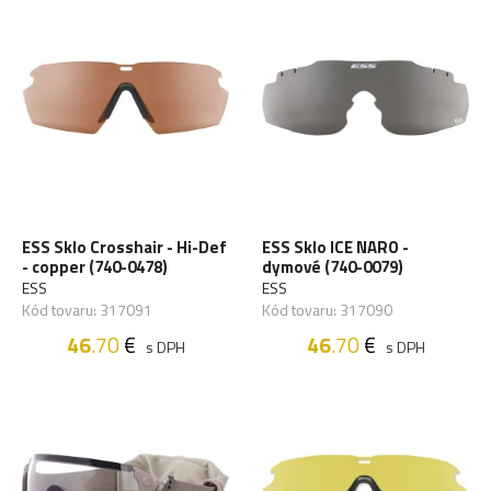
ESS Sklo Crosshair - Hi-Def
ESS Sklo ICE NARO -
- copper (740-0478)
dymové (740-0079)
ESS
ESS
Kód tovaru: 317091
Kód tovaru: 317090
46
.70
€
46
.70
€
s DPH
s DPH