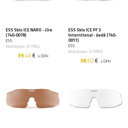
ESS Sklo ICE NARO - číre
ESS Sklo ICE PF 3
(740-0078)
Interntional - šedé (740-
0011)
ESS
ESS
Kód tovaru: 317052
Kód tovaru: 317050
39
.40
€
s DPH
38
.60
€
s DPH