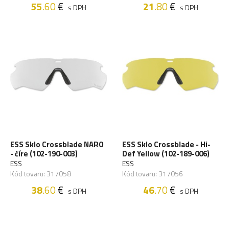
55
.60
€
21
.80
€
s DPH
s DPH
ESS Sklo Crossblade NARO
ESS Sklo Crossblade - Hi-
- číre (102-190-003)
Def Yellow (102-189-006)
ESS
ESS
Kód tovaru: 317058
Kód tovaru: 317056
38
.60
€
46
.70
€
s DPH
s DPH