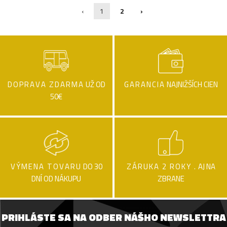
‹
1
2
›
DOPRAVA ZDARMA
UŽ OD
GARANCIA
NAJNIŽŠÍCH CIEN
50€
VÝMENA TOVARU
DO 30
ZÁRUKA 2 ROKY .
AJ NA
DNÍ OD NÁKUPU
ZBRANE
PRIHLÁSTE SA NA ODBER NÁŠHO NEWSLETTRA