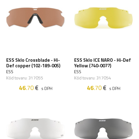
ESS Sklo Crossblade - Hi-
ESS Sklo ICE NARO - Hi-Def
Def copper (102-189-005)
Yellow (740-0077)
ESS
ESS
Kód tovaru: 317055
Kód tovaru: 317054
46
.70
€
46
.70
€
s DPH
s DPH