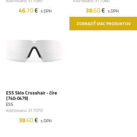
Kód tovaru: 317085
Kód tovaru: 317080
46
.70
€
38
.60
€
s DPH
s DPH
ZOBRAZIŤ VIAC PRODUKTOV
ESS Sklo Crosshair - číre
(740-0479)
ESS
Kód tovaru: 317070
38
.60
€
s DPH