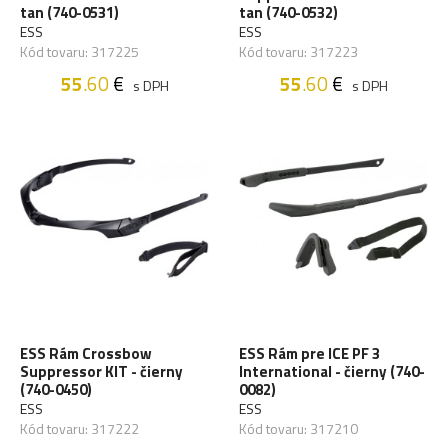
tan (740-0531)
tan (740-0532)
ESS
ESS
Kód tovaru: 317225
Kód tovaru: 317223
55
.60
€
55
.60
€
s DPH
s DPH
ESS Rám Crossbow
ESS Rám pre ICE PF 3
Suppressor KIT - čierny
International - čierny (740-
(740-0450)
0082)
ESS
ESS
Kód tovaru: 317222
Kód tovaru: 317210