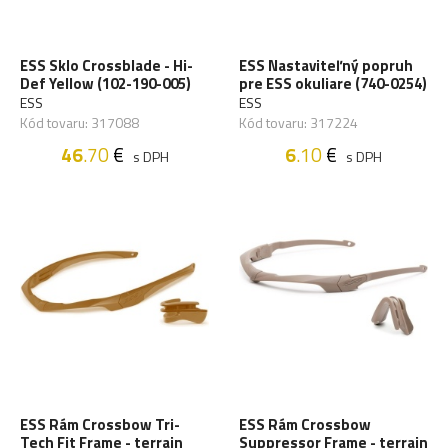
ESS Sklo Crossblade - Hi-
ESS Nastaviteľný popruh
Def Yellow (102-190-005)
pre ESS okuliare (740-0254)
ESS
ESS
Kód tovaru: 317088
Kód tovaru: 317224
46
.70
€
6
.10
€
s DPH
s DPH
ESS Rám Crossbow Tri-
ESS Rám Crossbow
Tech Fit Frame - terrain
Suppressor Frame - terrain