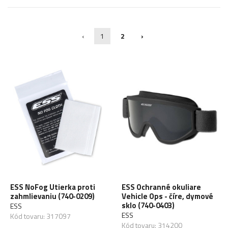
‹
1
2
›
ESS NoFog Utierka proti
ESS Ochranné okuliare
zahmlievaniu (740-0209)
Vehicle Ops - číre, dymové
sklo (740-0403)
ESS
ESS
Kód tovaru: 317097
Kód tovaru: 314200