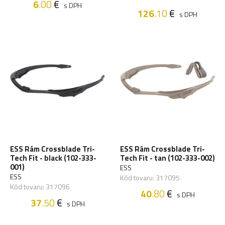
6
.00
€
s DPH
126
.10
€
s DPH
ESS Rám Crossblade Tri-
ESS Rám Crossblade Tri-
Tech Fit - black (102-333-
Tech Fit - tan (102-333-002)
001)
ESS
ESS
Kód tovaru: 317095
Kód tovaru: 317096
40
.80
€
s DPH
37
.50
€
s DPH