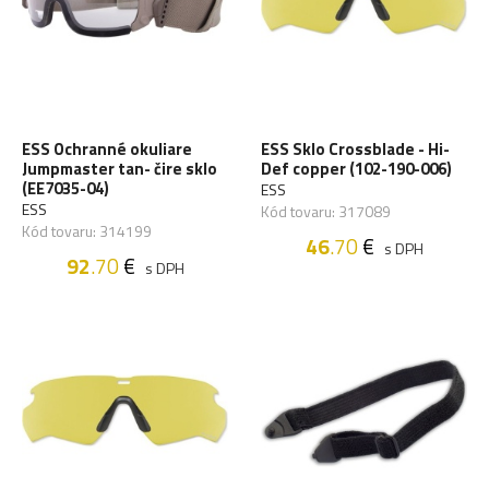
ESS Ochranné okuliare
ESS Sklo Crossblade - Hi-
Jumpmaster tan- čire sklo
Def copper (102-190-006)
(EE7035-04)
ESS
ESS
Kód tovaru: 317089
Kód tovaru: 314199
46
.70
€
s DPH
92
.70
€
s DPH