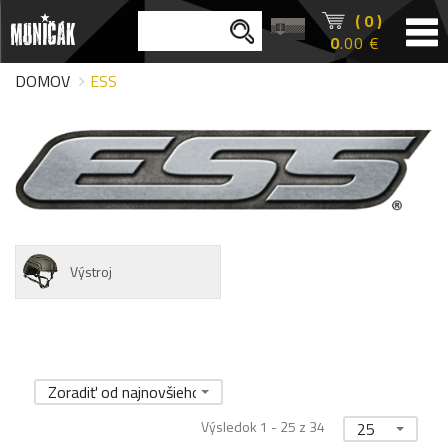
( 0 )
0
.00 €
DOMOV
ESS
Výstroj
Zoradiť od najnovšieho
Výsledok 1 - 25 z 34
25