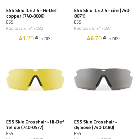
ESS Sklo ICE 2.4 - Hi-Def
ESS Sklo ICE 2.4 - číre (740-
copper (740-0086)
0071)
ESS
ESS
Kód tovaru: 317082
Kód tovaru: 317087
41
.20
€
46
.70
€
s DPH
s DPH
ESS Sklo Crosshair - Hi-Def
ESS Sklo Crosshair -
Yellow (740-0477)
dymové (740-0480)
ESS
ESS