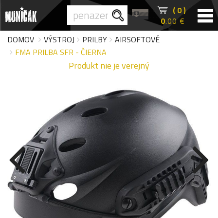
( 0 )
0
.00 €
DOMOV
VÝSTROJ
PRILBY
AIRSOFTOVÉ
FMA PRILBA SFR - ČIERNA
Produkt nie je verejný