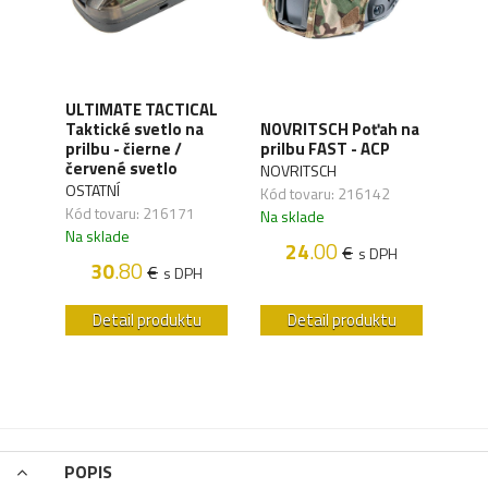
ULTIMATE TACTICAL
CYG
Taktické svetlo na
NOVRITSCH Poťah na
Poťa
e of
prilbu - čierne /
prilbu FAST - ACP
bla
červené svetlo
BLA
NOVRITSCH
OSTATNÍ
OSTA
Kód tovaru: 216142
,40
Kód tovaru: 216171
Kód 
Na sklade
Na sklade
Na s
24
.00
€
s DPH
H
30
.80
€
s DPH
u
Detail produktu
Detail produktu
POPIS