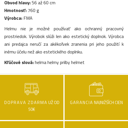
Obvod hlavy:
56 až 60 cm
Hmotnosť:
760 g
Výrobca:
FMA
Helmu nie je možné používať ako ochranný pracovný
prostriedok. Výrobok slúži len ako estetický doplnok. Výrobca
ani predajca neručí za akékoľvek zranenia pri jeho použití k
inému účelu než ako estetického doplnku.
Kľúčové slová:
helma helmy prilby helmet
DOPRAVA ZDARMA
UŽ OD
GARANCIA
NAJNIŽŠÍCH CIEN
50€