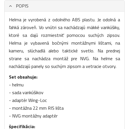
POPIS
Helma je vyrobená z odolného ABS plastu. Je odolná a
ľahká zároveň. Vo vnútri sa nachádzajú mäkké vankúšiky,
ktoré sa dajú rozmiestniť pomocou suchých zipsov.
Helma je vybavená bočnými montážnymi lištami, na
kameru, slúchadlá alebo taktické svetlo. Na prednej
strane sa nachádza montáž pre NVG. Na helme sa
nachádzajú panely so suchým zipsom a vetracie otvory.
Set obsahuje:
- helmu
- sada vankúšikov
- adaptér Wing-Loc
- montážna 22 mm RIS lišta
- NVG montážny adaptér
špecifikácia: