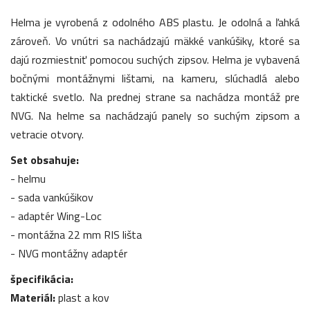
Helma je vyrobená z odolného ABS plastu. Je odolná a ľahká
zároveň. Vo vnútri sa nachádzajú mäkké vankúšiky, ktoré sa
dajú rozmiestniť pomocou suchých zipsov. Helma je vybavená
bočnými montážnymi lištami, na kameru, slúchadlá alebo
taktické svetlo. Na prednej strane sa nachádza montáž pre
NVG. Na helme sa nachádzajú panely so suchým zipsom a
vetracie otvory.
Set obsahuje:
- helmu
- sada vankúšikov
- adaptér Wing-Loc
- montážna 22 mm RIS lišta
- NVG montážny adaptér
špecifikácia:
Materiál:
plast a kov