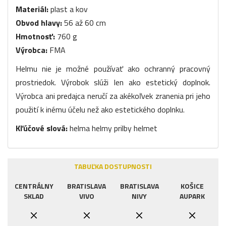
Materiál:
plast a kov
Obvod hlavy:
56 až 60 cm
Hmotnosť:
760 g
Výrobca:
FMA
Helmu nie je možné používať ako ochranný pracovný
prostriedok. Výrobok slúži len ako estetický doplnok.
Výrobca ani predajca neručí za akékoľvek zranenia pri jeho
použití k inému účelu než ako estetického doplnku.
Kľúčové slová:
helma helmy prilby helmet
TABUĽKA DOSTUPNOSTI
CENTRÁLNY
BRATISLAVA
BRATISLAVA
KOŠICE
SKLAD
VIVO
NIVY
AUPARK