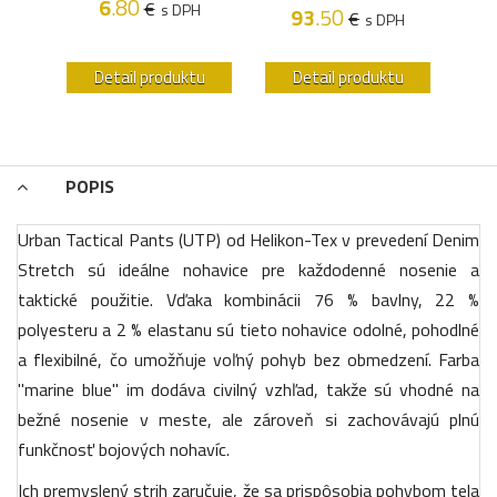
6
.80
€
s DPH
93
.50
€
s DPH
u
Detail produktu
Detail produktu
POPIS
Urban Tactical Pants (UTP) od Helikon-Tex v prevedení Denim
Stretch sú ideálne nohavice pre každodenné nosenie a
taktické použitie. Vďaka kombinácii 76 % bavlny, 22 %
polyesteru a 2 % elastanu sú tieto nohavice odolné, pohodlné
a flexibilné, čo umožňuje voľný pohyb bez obmedzení. Farba
"marine blue" im dodáva civilný vzhľad, takže sú vhodné na
bežné nosenie v meste, ale zároveň si zachovávajú plnú
funkčnosť bojových nohavíc.
Ich premyslený strih zaručuje, že sa prispôsobia pohybom tela