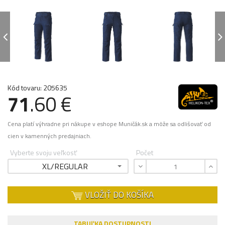
Kód tovaru: 205635
71
.60 €
Cena platí výhradne pri nákupe v eshope Muničák.sk a môže sa odlišovať od
cien v kamenných predajniach.
Vyberte svoju veľkosť
Počet
XL/REGULAR
VLOŽIŤ DO KOŠÍKA
TABUĽKA DOSTUPNOSTI