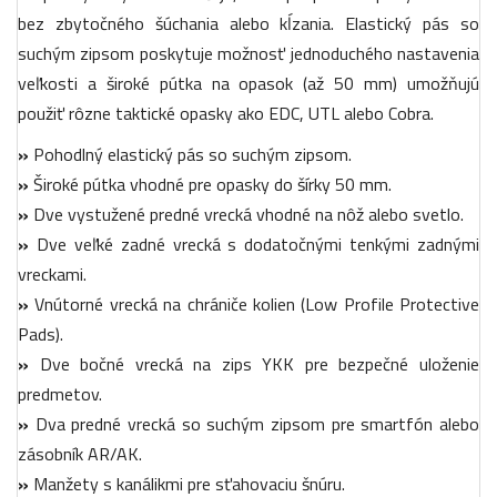
bez zbytočného šúchania alebo kĺzania. Elastický pás so
suchým zipsom poskytuje možnosť jednoduchého nastavenia
veľkosti a široké pútka na opasok (až 50 mm) umožňujú
použiť rôzne taktické opasky ako EDC, UTL alebo Cobra.
»
Pohodlný elastický pás so suchým zipsom.
»
Široké pútka vhodné pre opasky do šírky 50 mm.
»
Dve vystužené predné vrecká vhodné na nôž alebo svetlo.
»
Dve veľké zadné vrecká s dodatočnými tenkými zadnými
vreckami.
»
Vnútorné vrecká na chrániče kolien (Low Profile Protective
Pads).
»
Dve bočné vrecká na zips YKK pre bezpečné uloženie
predmetov.
»
Dva predné vrecká so suchým zipsom pre smartfón alebo
zásobník AR/AK.
»
Manžety s kanálikmi pre sťahovaciu šnúru.