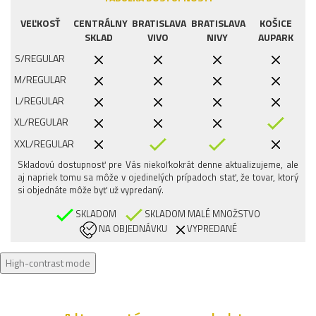
VEĽKOSŤ
CENTRÁLNY
BRATISLAVA
BRATISLAVA
KOŠICE
SKLAD
VIVO
NIVY
AUPARK
S/REGULAR
M/REGULAR
L/REGULAR
XL/REGULAR
XXL/REGULAR
Skladovú dostupnosť pre Vás niekoľkokrát denne aktualizujeme, ale
aj napriek tomu sa môže v ojedinelých prípadoch stať, že tovar, ktorý
si objednáte môže byť už vypredaný.
SKLADOM
SKLADOM MALÉ MNOŽSTVO
NA OBJEDNÁVKU
VYPREDANÉ
High-contrast mode