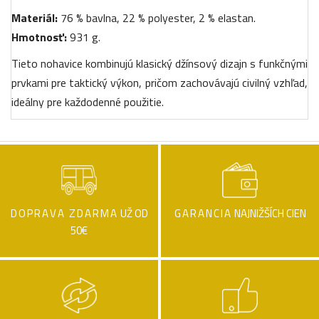
Materiál:
76 % bavlna, 22 % polyester, 2 % elastan.
Hmotnosť:
931 g.
Tieto nohavice kombinujú klasický džínsový dizajn s funkčnými
prvkami pre taktický výkon, pričom zachovávajú civilný vzhľad,
ideálny pre každodenné použitie.
DOPRAVA ZDARMA
UŽ OD
GARANCIA
NAJNIŽŠÍCH CIEN
50€