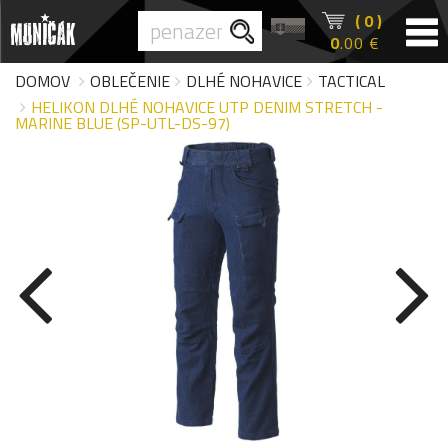
( 0 )
0
.00 €
DOMOV
OBLEČENIE
DLHÉ NOHAVICE
TACTICAL
HELIKON DLHÉ NOHAVICE UTP DENIM STRETCH -
MARINE BLUE (SP-UTL-DS-97)