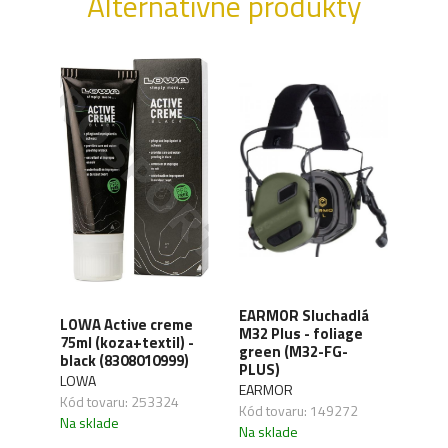
Alternatívne produkty
EARMOR Sluchadlá
LOWA Active creme
WAN
A-T
M32 Plus - foliage
75ml (koza+textil) -
Orga
rne
green (M32-FG-
black (8308010999)
carb
PLUS)
LOWA
WAN
EARMOR
,01
Kód tovaru: 253324
Kód 
Kód tovaru: 149272
Na sklade
Na s
Na sklade
H