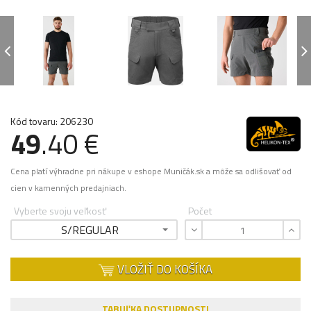
Kód tovaru: 206230
49
.40 €
Cena platí výhradne pri nákupe v eshope Muničák.sk a môže sa odlišovať od
cien v kamenných predajniach.
Vyberte svoju veľkosť
Počet
S/REGULAR
VLOŽIŤ DO KOŠÍKA
TABUĽKA DOSTUPNOSTI