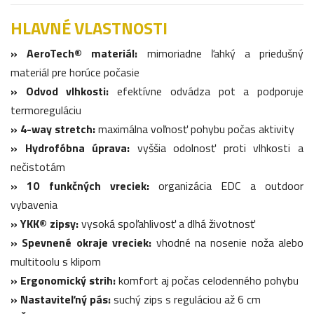
HLAVNÉ VLASTNOSTI
» AeroTech® materiál:
mimoriadne ľahký a priedušný
materiál pre horúce počasie
» Odvod vlhkosti:
efektívne odvádza pot a podporuje
termoreguláciu
» 4-way stretch:
maximálna voľnosť pohybu počas aktivity
» Hydrofóbna úprava:
vyššia odolnosť proti vlhkosti a
nečistotám
» 10 funkčných vreciek:
organizácia EDC a outdoor
vybavenia
» YKK® zipsy:
vysoká spoľahlivosť a dlhá životnosť
» Spevnené okraje vreciek:
vhodné na nosenie noža alebo
multitoolu s klipom
» Ergonomický strih:
komfort aj počas celodenného pohybu
» Nastaviteľný pás:
suchý zips s reguláciou až 6 cm