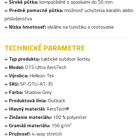
» Široké pútka:
kompatibilné s opaskami do 50 mm
» Predné pomocné pútka:
možnosť uchytenia karabín alebo
príslušenstva
» Nízka hmotnosť:
ideálne na turistiku a cestovanie
TECHNICKÉ PARAMETRE
» Typ produktu:
taktické outdoor šortky
» Model:
OTS Ultra AeroTech
» Výrobca:
Helikon-Tex
» SKU:
SP-OTU-AT-35
» Farba:
Shadow Grey
» Produktová línia:
Outback
» Hlavný materiál:
AeroTech®
» Zloženie materiálu:
100 % polyester
» Gramáž materiálu:
156 g/m²
» Pružnosť:
4-way stretch