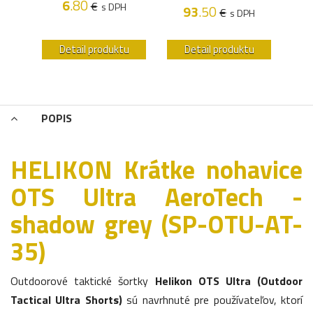
6
.80
€
s DPH
93
.50
€
H
s DPH
u
Detail produktu
Detail produktu
POPIS
HELIKON Krátke nohavice
OTS Ultra AeroTech -
shadow grey (SP-OTU-AT-
35)
Outdoorové taktické šortky
Helikon OTS Ultra (Outdoor
Tactical Ultra Shorts)
sú navrhnuté pre používateľov, ktorí