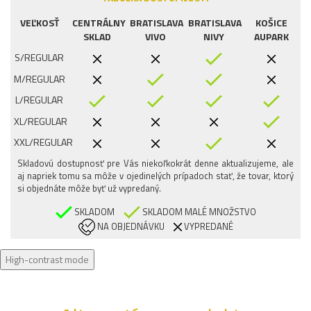
VEĽKOSŤ
CENTRÁLNY
BRATISLAVA
BRATISLAVA
KOŠICE
SKLAD
VIVO
NIVY
AUPARK
S/REGULAR
M/REGULAR
L/REGULAR
XL/REGULAR
XXL/REGULAR
Skladovú dostupnosť pre Vás niekoľkokrát denne aktualizujeme, ale
aj napriek tomu sa môže v ojedinelých prípadoch stať, že tovar, ktorý
si objednáte môže byť už vypredaný.
SKLADOM
SKLADOM MALÉ MNOŽSTVO
NA OBJEDNÁVKU
VYPREDANÉ
High-contrast mode