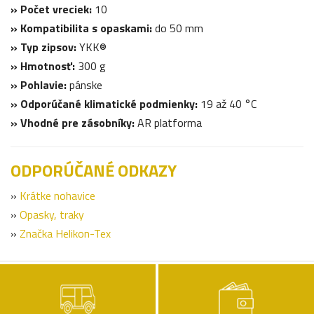
» Počet vreciek:
10
» Kompatibilita s opaskami:
do 50 mm
» Typ zipsov:
YKK®
» Hmotnosť:
300 g
» Pohlavie:
pánske
» Odporúčané klimatické podmienky:
19 až 40 °C
» Vhodné pre zásobníky:
AR platforma
ODPORÚČANÉ ODKAZY
»
Krátke nohavice
»
Opasky, traky
»
Značka Helikon-Tex