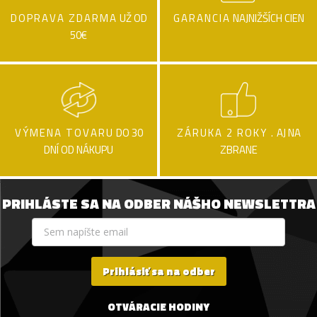
DOPRAVA ZDARMA
UŽ OD
GARANCIA
NAJNIŽŠÍCH CIEN
50€
VÝMENA TOVARU
DO 30
ZÁRUKA 2 ROKY .
AJ NA
DNÍ OD NÁKUPU
ZBRANE
PRIHLÁSTE SA NA ODBER NÁŠHO NEWSLETTRA
Prihlásiť sa na odber
OTVÁRACIE HODINY