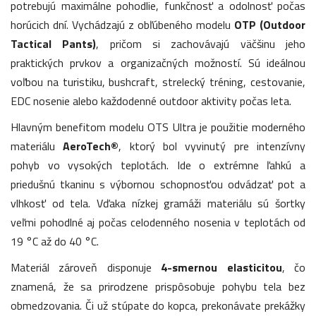
potrebujú maximálne pohodlie, funkčnosť a odolnosť počas
horúcich dní. Vychádzajú z obľúbeného modelu
OTP (Outdoor
Tactical Pants)
, pričom si zachovávajú väčšinu jeho
praktických prvkov a organizačných možností. Sú ideálnou
voľbou na turistiku, bushcraft, strelecký tréning, cestovanie,
EDC nosenie alebo každodenné outdoor aktivity počas leta.
Hlavným benefitom modelu OTS Ultra je použitie moderného
materiálu
AeroTech®
, ktorý bol vyvinutý pre intenzívny
pohyb vo vysokých teplotách. Ide o extrémne ľahkú a
priedušnú tkaninu s výbornou schopnosťou odvádzať pot a
vlhkosť od tela. Vďaka nízkej gramáži materiálu sú šortky
veľmi pohodlné aj počas celodenného nosenia v teplotách od
19 °C až do 40 °C.
Materiál zároveň disponuje
4-smernou elasticitou
, čo
znamená, že sa prirodzene prispôsobuje pohybu tela bez
obmedzovania. Či už stúpate do kopca, prekonávate prekážky