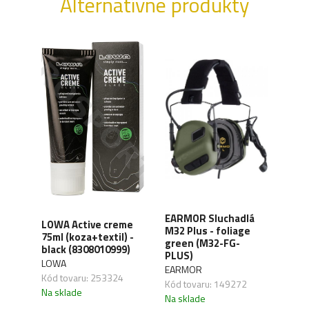
Alternatívne produkty
XD
EARMOR Sluchadlá
LOWA Active creme
WAN
y,
M32 Plus - foliage
75ml (koza+textil) -
Orga
green (M32-FG-
black (8308010999)
carb
41)
PLUS)
LOWA
WAN
EARMOR
Kód tovaru: 253324
Kód 
Kód tovaru: 149272
Na sklade
Na s
Na sklade