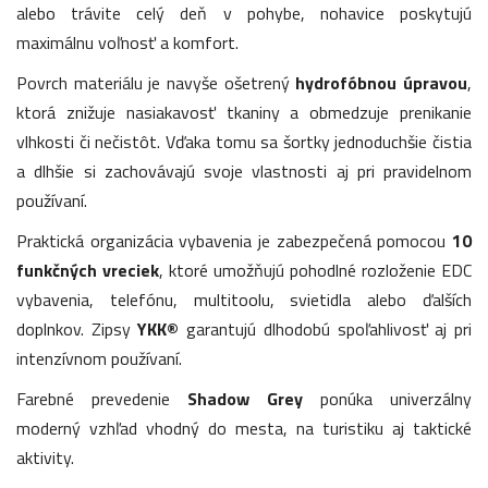
alebo trávite celý deň v pohybe, nohavice poskytujú
maximálnu voľnosť a komfort.
Povrch materiálu je navyše ošetrený
hydrofóbnou úpravou
,
ktorá znižuje nasiakavosť tkaniny a obmedzuje prenikanie
vlhkosti či nečistôt. Vďaka tomu sa šortky jednoduchšie čistia
a dlhšie si zachovávajú svoje vlastnosti aj pri pravidelnom
používaní.
Praktická organizácia vybavenia je zabezpečená pomocou
10
funkčných vreciek
, ktoré umožňujú pohodlné rozloženie EDC
vybavenia, telefónu, multitoolu, svietidla alebo ďalších
doplnkov. Zipsy
YKK®
garantujú dlhodobú spoľahlivosť aj pri
intenzívnom používaní.
Farebné prevedenie
Shadow Grey
ponúka univerzálny
moderný vzhľad vhodný do mesta, na turistiku aj taktické
aktivity.