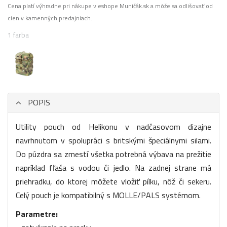
Cena platí výhradne pri nákupe v eshope Muničák.sk a môže sa odlišovať od
cien v kamenných predajniach.
1 farba
POPIS
Utility pouch od Helikonu v nadčasovom dizajne
navrhnutom v spolupráci s britskými špeciálnymi silami.
Do púzdra sa zmestí všetka potrebná výbava na prežitie
napríklad fľaša s vodou či jedlo. Na zadnej strane má
priehradku, do ktorej môžete vložiť pílku, nôž či sekeru.
Celý pouch je kompatibilný s MOLLE/PALS systémom.
Parametre: