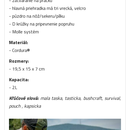
- zatváranie
na pracku
- hlavná priehradka má tri vrecká, velcro
- púzdro na nôž/sekeru/pílku
- D krúžky na pripevnenie popruhu
- Molle systém
Materiál:
- Cordura®
Rozmery:
- 19,5 x 15 x 7 cm
Kapacita:
- 2L
Kľúčové slová:
mala taska, tasticka, bushcraft, survival,
pouch , kapsicka