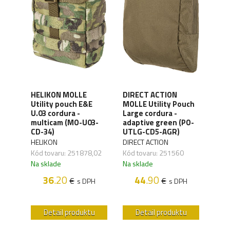
HELIKON MOLLE
DIRECT ACTION
DIR
Utility pouch E&E
MOLLE Utility Pouch
MOLL
uch -
U.03 cordura -
Large cordura -
X-La
P-
multicam (MO-U03-
adaptive green (PO-
adap
CD-34)
UTLG-CD5-AGR)
UTX
HELIKON
DIRECT ACTION
DIRE
,02
Kód tovaru: 251878,02
Kód tovaru: 251560
Kód 
Na sklade
Na sklade
Na s
H
36
.20
44
.90
€
€
s DPH
s DPH
u
Detail produktu
Detail produktu