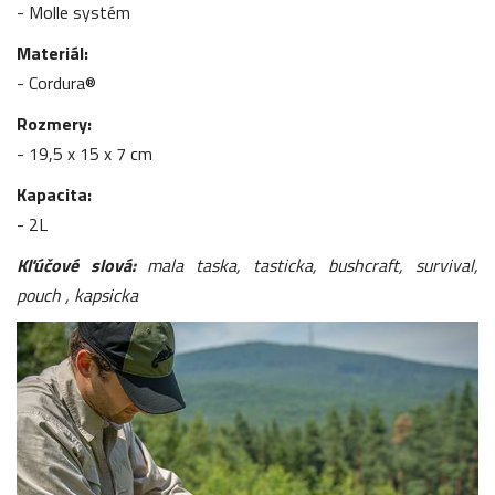
- Molle systém
Materiál:
- Cordura®
Rozmery:
- 19,5 x 15 x 7 cm
Kapacita:
- 2L
Kľúčové slová:
mala taska, tasticka, bushcraft, survival,
pouch , kapsicka