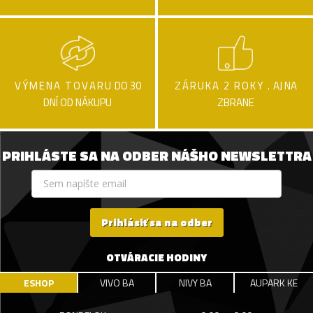
VÝMENA TOVARU
DO 30
ZÁRUKA 2 ROKY .
AJ NA
DNÍ OD NÁKUPU
ZBRANE
PRIHLÁSTE SA NA ODBER NÁŠHO NEWSLETTRA
Prihlásiť sa na odber
OTVÁRACIE HODINY
ESHOP
VIVO BA
NIVY BA
AUPARK KE