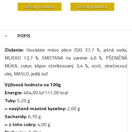
u
Detail produktu
Detail produktu
POPIS
Zloženie:
Hovädzie mäso plece (SK) 37,7 %, pitná voda,
MLIEKO 13,7 %, SMOTANA na varenie 4,6 %, PŠENIČNÁ
MÚKA, cukor, kôpor sterilizovaný 3,4 %, ocot, slnečnicový
olej, MASLO, jedlá soľ.
Výživová hodnota na 100g
Energie:
464,00 kJ/111,00 kcal
Tuky:
5,20 g
» nasýtené mastné kyseliny:
2,00 g
Sacharidy:
6,70 g
» z toho cukry:
4,00 g