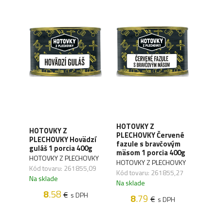
HOT
U
HOTOVKY Z
HOTOVKY Z
PLE
tlík
PLECHOVKY Červené
PLECHOVKY Hovädzí
Svie
fazule s bravčovým
guláš 1 porcia 400g
smo
mäsom 1 porcia 400g
mäs
HOTOVKY Z PLECHOVKY
HOTOVKY Z PLECHOVKY
HOT
Kód tovaru: 261855,09
Kód tovaru: 261855,27
Kód 
Na sklade
Na sklade
Na s
8
.58
€
s DPH
8
.79
€
H
s DPH