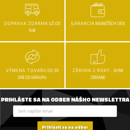
DOPRAVA ZDARMA
UŽ OD
GARANCIA
NAJNIŽŠÍCH CIEN
50€
VÝMENA TOVARU
DO 30
ZÁRUKA 2 ROKY .
AJ NA
DNÍ OD NÁKUPU
ZBRANE
PRIHLÁSTE SA NA ODBER NÁŠHO NEWSLETTRA
Prihlásiť sa na odber