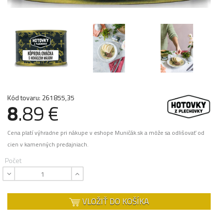
Kód tovaru: 261855,35
8
.89 €
Cena platí výhradne pri nákupe v eshope Muničák.sk a môže sa odlišovať od
cien v kamenných predajniach.
Počet
VLOŽIŤ DO KOŠÍKA