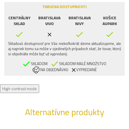
TABUĽKA DOSTUPNOSTI
CENTRÁLNY
BRATISLAVA
BRATISLAVA
KOŠICE
SKLAD
VIVO
NIVY
AUPARK
Skladovú dostupnosť pre Vás niekoľkokrát denne aktualizujeme, ale
aj napriek tomu sa môže v ojedinelých prípadoch stať, že tovar, ktorý
si objednáte môže byť už vypredaný.
SKLADOM
SKLADOM MALÉ MNOŽSTVO
NA OBJEDNÁVKU
VYPREDANÉ
High-contrast mode
Alternatívne produkty