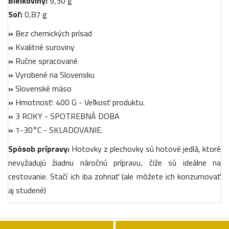
Bielkoviny:
9,30 g
Soľ:
0,87 g
»
Bez chemických prísad
»
Kvalitné suroviny
»
Ručne spracované
»
Vyrobené na Slovensku
»
Slovenské mäso
»
Hmotnosť: 400 G - Veľkosť produktu.
»
3 ROKY - SPOTREBNÁ DOBA
»
1-30°C - SKLADOVANIE.
Spôsob prípravy:
Hotovky z plechovky sú hotové jedlá, ktoré
nevyžadujú žiadnu náročnú prípravu, čiže sú ideálne na
cestovanie. Stačí ich iba zohriať (ale môžete ich konzumovať
aj studené)