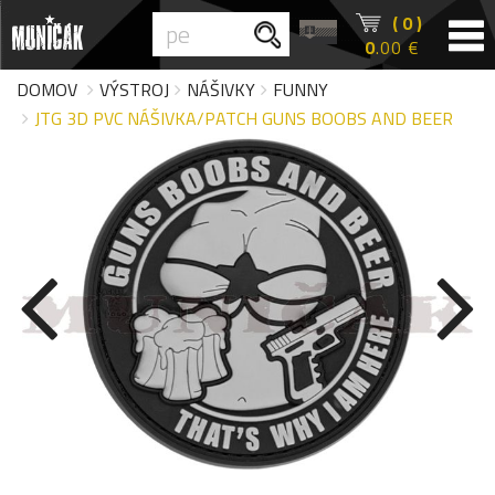
( 0 )
0
.00 €
DOMOV
VÝSTROJ
NÁŠIVKY
FUNNY
JTG 3D PVC NÁŠIVKA/PATCH GUNS BOOBS AND BEER