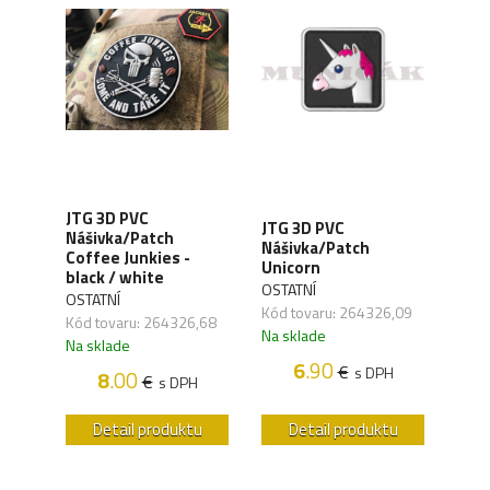
JTG 3D PVC
JTG 3D PVC
JTG
Nášivka/Patch
eep
Nášivka/Patch
Náši
Coffee Junkies -
á
Unicorn
man 
black / white
OSTATNÍ
OSTA
OSTATNÍ
,08
Kód tovaru: 264326,09
Kód 
Kód tovaru: 264326,68
Na sklade
Na s
Na sklade
6
.90
€
H
s DPH
8
.00
€
s DPH
u
Detail produktu
Detail produktu