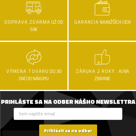
DOPRAVA ZDARMA
UŽ OD
GARANCIA
NAJNIŽŠÍCH CIEN
50€
VÝMENA TOVARU
DO 30
ZÁRUKA 2 ROKY .
AJ NA
DNÍ OD NÁKUPU
ZBRANE
PRIHLÁSTE SA NA ODBER NÁŠHO NEWSLETTRA
Prihlásiť sa na odber