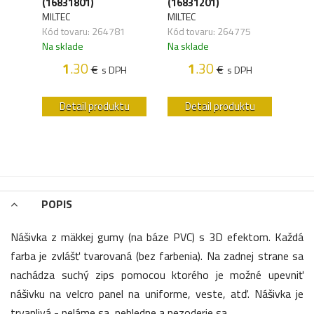
(16831801)
(16831201)
drab
MILTEC
MILTEC
MILT
Kód tovaru: 264781
Kód tovaru: 264775
Kód 
,03
Na sklade
Na sklade
Na s
1
.30
1
.30
€
€
s DPH
s DPH
H
u
Detail produktu
Detail produktu
POPIS
Nášivka z mäkkej gumy (na báze PVC) s 3D efektom. Každá
farba je zvlášť tvarovaná (bez farbenia). Na zadnej strane sa
nachádza suchý zips pomocou ktorého je možné upevniť
nášivku na velcro panel na uniforme, veste, atď. Nášivka je
trvanlivá - neláme sa, nebledne a nezoderie sa.