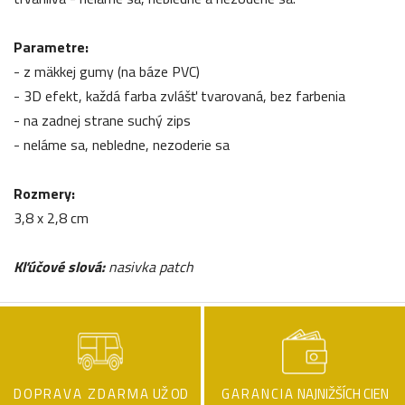
Parametre:
- z mäkkej gumy (na báze PVC)
- 3D efekt, každá farba zvlášť tvarovaná, bez farbenia
- na zadnej strane suchý zips
- neláme sa, nebledne, nezoderie sa
Rozmery:
3,8 x 2,8 cm
Kľúčové slová:
nasivka patch
DOPRAVA ZDARMA
UŽ OD
GARANCIA
NAJNIŽŠÍCH CIEN