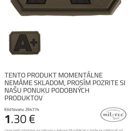
TENTO PRODUKT MOMENTÁLNE
NEMÁME SKLADOM, PROSÍM POZRITE SI
NAŠU PONUKU PODOBNÝCH
PRODUKTOV
Kód tovaru: 264774
1
.30 €
Cena platí výhradne pri nákupe v eshope Muničák.sk a môže sa odlišovať od