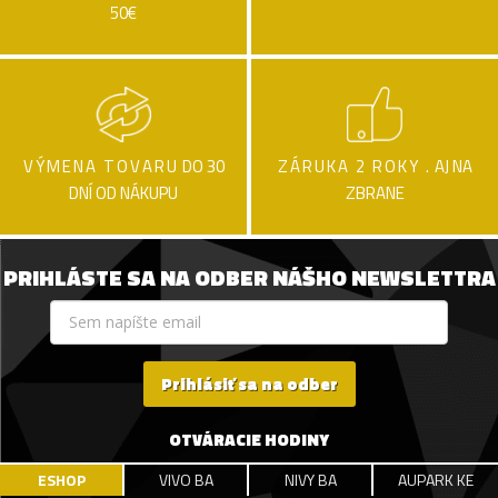
50€
VÝMENA TOVARU
DO 30
ZÁRUKA 2 ROKY .
AJ NA
DNÍ OD NÁKUPU
ZBRANE
PRIHLÁSTE SA NA ODBER NÁŠHO NEWSLETTRA
Prihlásiť sa na odber
OTVÁRACIE HODINY
ESHOP
VIVO BA
NIVY BA
AUPARK KE