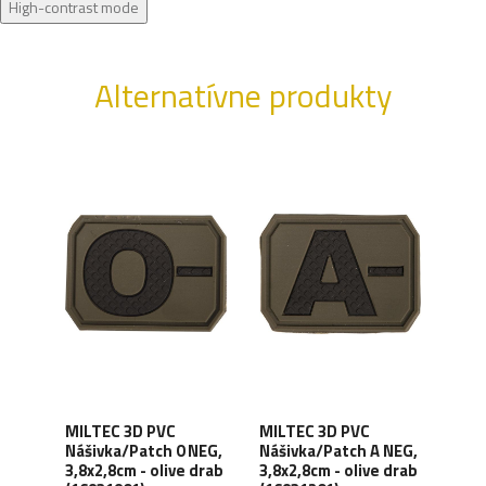
High-contrast mode
Alternatívne produkty
MILTEC 3D PVC
MILTEC 3D PVC
MIL
 POS
Nášivka/Patch 0 NEG,
Nášivka/Patch A NEG,
Náši
3,8x2,8cm - olive drab
3,8x2,8cm - olive drab
NEG,
B-02