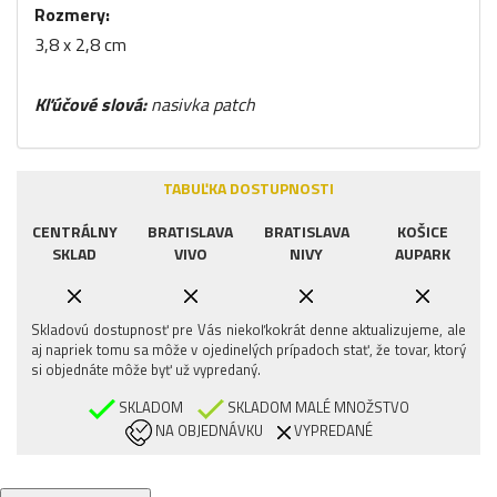
Rozmery:
3,8 x 2,8 cm
Kľúčové slová:
nasivka patch
TABUĽKA DOSTUPNOSTI
CENTRÁLNY
BRATISLAVA
BRATISLAVA
KOŠICE
SKLAD
VIVO
NIVY
AUPARK
Skladovú dostupnosť pre Vás niekoľkokrát denne aktualizujeme, ale
aj napriek tomu sa môže v ojedinelých prípadoch stať, že tovar, ktorý
si objednáte môže byť už vypredaný.
SKLADOM
SKLADOM MALÉ MNOŽSTVO
NA OBJEDNÁVKU
VYPREDANÉ