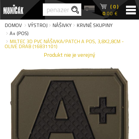
( 0 )
0
.00 €
DOMOV
VÝSTROJ
NÁŠIVKY
KRVNÉ SKUPINY
A+ (POS)
MILTEC 3D PVC NÁŠIVKA/PATCH A POS, 3,8X2,8CM -
OLIVE DRAB (16831101)
Produkt nie je verejný