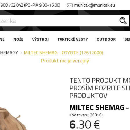
908 762 042 (PO-PIA 9:00-16:00)
municak@municak.eu
NE
NOŽE
VÝSTROJ
TAKTICKÉ VESTY
OUTDOOR
SE
SHEMAGY
MILTEC SHEMAG - COYOTE (12612000)
Produkt nie je verejný
TENTO PRODUKT M
PROSÍM POZRITE S
PRODUKTOV
MILTEC SHEMAG -
Kód tovaru: 263161
6
.30 €