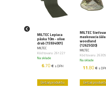
H Maskovacia
MILTEC Sieťova
MILTEC Lepiaca
ť 3x2m, s
maskovacia šála
páska 10m - olive
kou - olive
woodland
drab (15934001)
871B)
(12625020)
MILTEC
H
MILTEC
Kód tovaru: 261227
 tovaru: 263287
Kód tovaru: 2630
Na sklade
sklade
Na sklade
6
.70
€
s DPH
37
.50
11
.80
€
€
s DPH
s DP
etail produktu
Detail produktu
Detail produkt