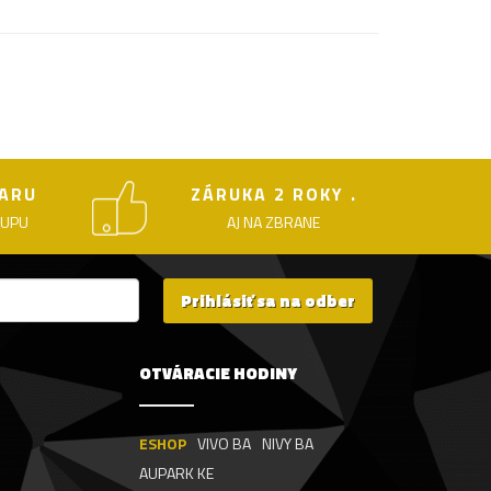
ARU
ZÁRUKA 2 ROKY .
KUPU
AJ NA ZBRANE
Prihlásiť sa na odber
OTVÁRACIE HODINY
ESHOP
VIVO BA
NIVY BA
AUPARK KE