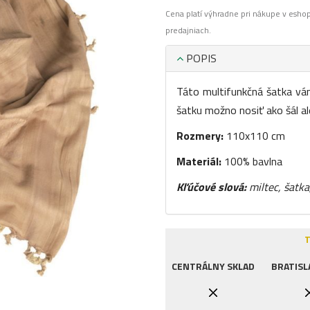
Cena platí výhradne pri nákupe v esho
predajniach.
POPIS
Táto multifunkčná šatka vám
šatku možno nosiť ako šál a
Rozmery:
110x110 cm
Materiál:
100% bavlna
Kľúčové slová:
miltec, šatka
T
CENTRÁLNY SKLAD
BRATISL