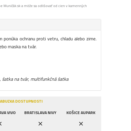
pe Muničák.sk a môže sa odlišovať od cien v kamenných
 ponúka ochranu proti vetru, chladu alebo zime.
lebo maska na tvár.
, šatka na tvár, multifunkčná šatka
ABUĽKA DOSTUPNOSTI
AVA VIVO
BRATISLAVA NIVY
KOŠICE AUPARK