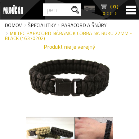
( 0 )
0
.00 €
DOMOV
ŠPECIALITKY
PARACORD A ŠNÚRY
MILTEC PARACORD NÁRAMOK COBRA NA RUKU 22MM -
BLACK (16370202)
Produkt nie je verejný