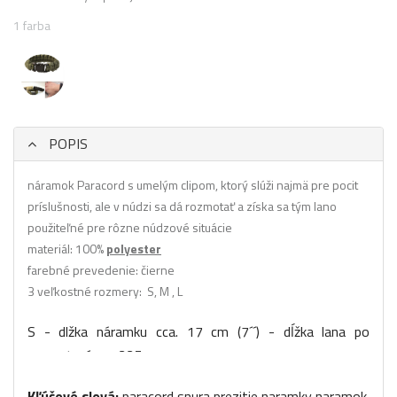
1 farba
POPIS
náramok Paracord s umelým clipom, ktorý slúži najmä pre pocit
príslušnosti, ale v núdzi sa dá rozmotať a získa sa tým lano
použiteľné pre rôzne núdzové situácie
materiál: 100%
polyester
farebné prevedenie: čierne
3 veľkostné rozmery: S, M , L
S - dlžka náramku cca. 17 cm (7´´) - dĺžka lana po
rozmotaní cca. 225 cm
M - dlžka náramku cca. 20 cm (8´´) - dĺžka lana po
Kľúčové slová:
paracord snura prezitie naramky naramok