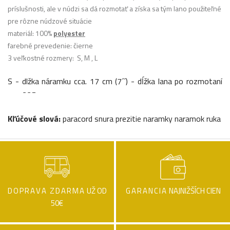
príslušnosti, ale v núdzi sa dá rozmotať a získa sa tým lano použiteľné
pre rôzne núdzové situácie
materiál: 100%
polyester
farebné prevedenie: čierne
3 veľkostné rozmery: S, M , L
S - dlžka náramku cca. 17 cm (7´´) - dĺžka lana po rozmotaní
cca. 225 cm
M - dlžka náramku cca. 20 cm (8´´) - dĺžka lana po rozmotaní
Kľúčové slová:
paracord snura prezitie naramky naramok ruka
cca. 265 cm
L - dlžka náramku cca. 23 cm (9´´) - dĺžka lana po rozmotaní
cca. 310 cm
odmerajte si hrúbku vášho zápästia a tak si jednoducho určite vašu
veľkosť
DOPRAVA ZDARMA
UŽ OD
GARANCIA
NAJNIŽŠÍCH CIEN
50€