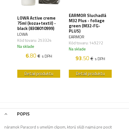
XD
EARMOR Sluchadlá
LOWA Active creme
WAN
y,
M32 Plus - foliage
75ml (koza+textil) -
Orga
green (M32-FG-
black (8308010999)
carb
41)
PLUS)
LOWA
WAN
EARMOR
Kód tovaru: 253324
Kód 
Kód tovaru: 149272
Na sklade
Na s
Na sklade
6
.80
€
s DPH
93
.50
€
H
s DPH
u
Detail produktu
Detail produktu
POPIS
náramok Paracord s umelým clipom, ktorý slúži najmä pre pocit