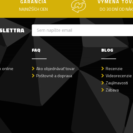
GARANCIA
VÝMENA TOV
NAJNIŽŠÍCH CIEN
DO 30 DNÍ OD NÁ
WSLETTRA
FAQ
BLOG
 online
Ako objednávať tovar
Recenzie
Poštovné a doprava
Videorecenzie
Zaujímavosti
Zábava