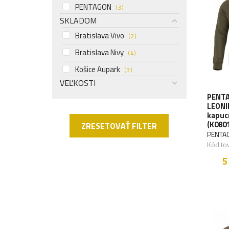
PENTAGON
( 3 )
SKLADOM
Bratislava Vivo
( 2 )
Bratislava Nivy
( 4 )
Košice Aupark
( 3 )
VEĽKOSTI
PENTA
LEONI
kapuc
(K080
ZRESETOVAŤ FILTER
PENTA
Kód to
5