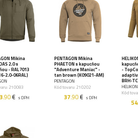
GON Mikina
PENTAGON Mikina
HELIKON
DAS 2.0 s
PHAETON s kapucňou
kapucň
ňou - RAL7013
"Adventure Maniac" -
- TopCo
16-2.0-06RAL)
tan brown (K09021-AM)
adaptiv
BRH-TC
GON
PENTAGON
HELIKON
varu: 210083
Kód tovaru: 210202
Kód tov
3
.90
€
37
.90
€
s DPH
s DPH
54