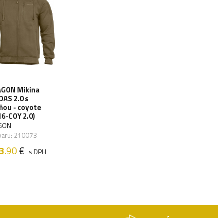
GON Mikina
DAS 2.0 s
ňou - coyote
6-COY 2.0)
GON
varu: 210073
3
.90
€
s DPH