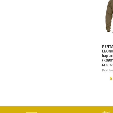
PENTA
LEONI
kapuc
(K0801
PENTA
Kód to
5