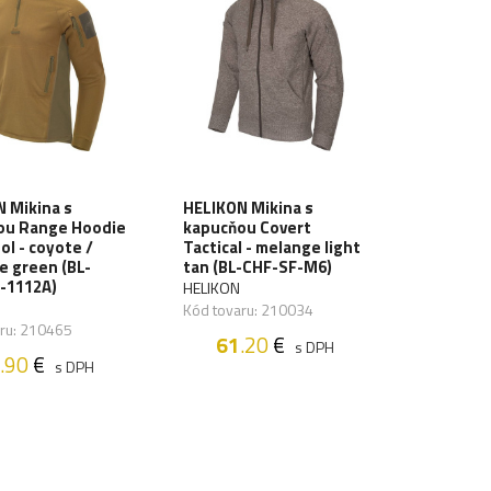
 Mikina s
HELIKON Mikina s
ou Range Hoodie
kapucňou Covert
ol - coyote /
Tactical - melange light
e green (BL-
tan (BL-CHF-SF-M6)
-1112A)
HELIKON
Kód tovaru: 210034
aru: 210465
61
.20
€
s DPH
.90
€
s DPH