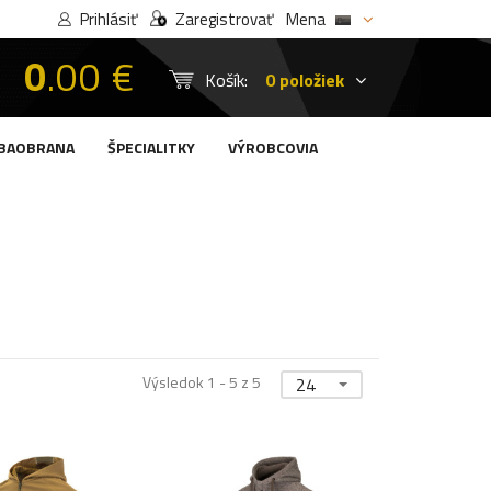
Prihlásiť
Zaregistrovať
Mena
0
.00 €
Košík:
0 položiek
BAOBRANA
ŠPECIALITKY
VÝROBCOVIA
Výsledok 1 - 5 z 5
24