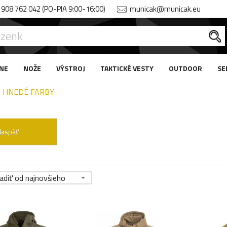
908 762 042 (PO-PIA 9:00-16:00)
municak@municak.eu
NE
NOŽE
VÝSTROJ
TAKTICKÉ VESTY
OUTDOOR
SE
HNEDÉ FARBY
Naspäť
adiť od najnovšieho