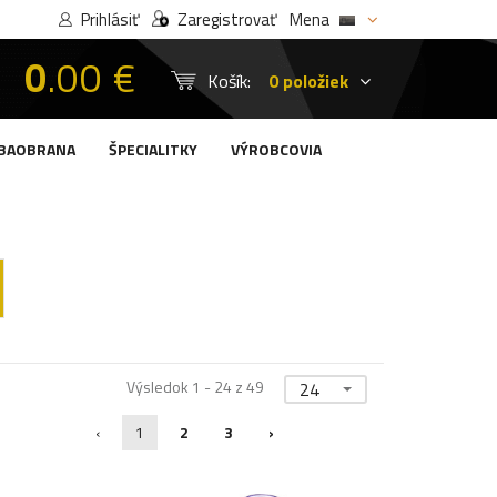
Prihlásiť
Zaregistrovať
Mena
0
.00 €
Košík:
0 položiek
BAOBRANA
ŠPECIALITKY
VÝROBCOVIA
Výsledok 1 - 24 z 49
24
‹
1
2
3
›