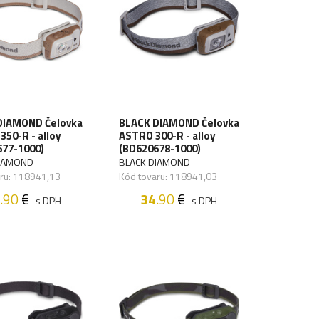
DIAMOND Čelovka
BLACK DIAMOND Čelovka
50-R - alloy
ASTRO 300-R - alloy
677-1000)
(BD620678-1000)
DIAMOND
BLACK DIAMOND
ru: 118941,13
Kód tovaru: 118941,03
.90
€
34
.90
€
s DPH
s DPH