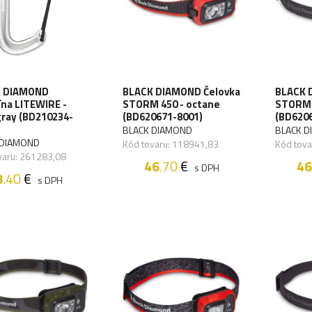
 DIAMOND
BLACK DIAMOND Čelovka
BLACK 
ína LITEWIRE -
STORM 450 - octane
STORM 4
gray (BD210234-
(BD620671-8001)
(BD620
BLACK DIAMOND
BLACK 
 DIAMOND
Kód tovaru: 118941,83
Kód tova
varu: 261283,08
46
.70
€
46
s DPH
8
.40
€
s DPH