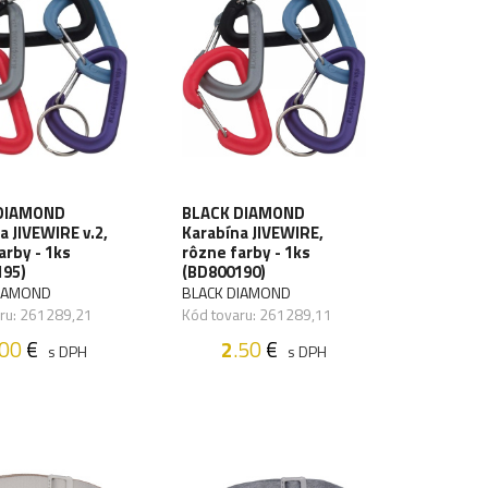
DIAMOND
BLACK DIAMOND
a JIVEWIRE v.2,
Karabína JIVEWIRE,
arby - 1ks
rôzne farby - 1ks
195)
(BD800190)
DIAMOND
BLACK DIAMOND
ru: 261289,21
Kód tovaru: 261289,11
.00
€
2
.50
€
s DPH
s DPH