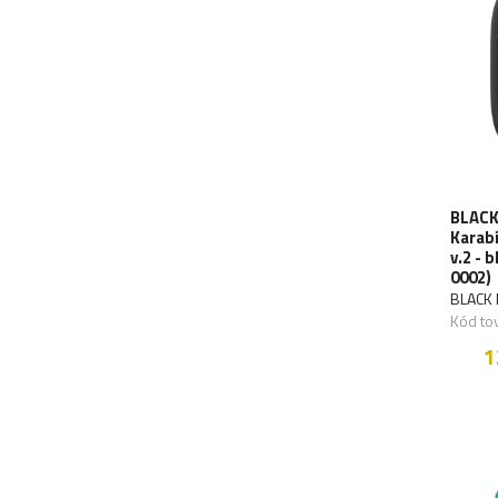
BLACK
Karab
v.2 - 
0002)
BLACK
Kód to
1