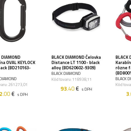
 DIAMOND
BLACK DIAMOND Čelovka
BLACK 
ína OVAL KEYLOCK
Distance LT 1100 - black
Karabín
black (BD210163-
alloy (BD620602-9309)
rôzne f
(BD800
BLACK DIAMOND
 DIAMOND
BLACK 
Kód tovaru: 118938,11
varu: 261273,01
Kód tova
93
.40
€
s DPH
2
.00
€
3
s DPH