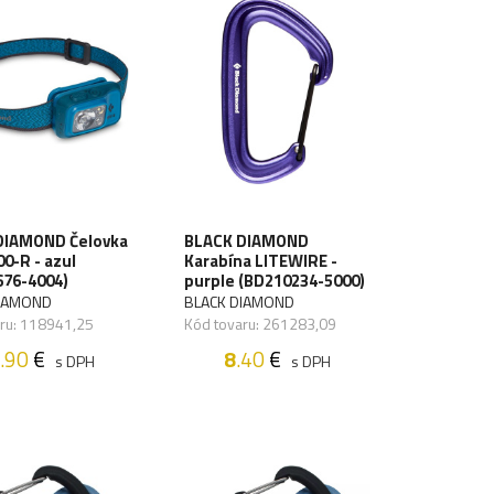
DIAMOND Čelovka
BLACK DIAMOND
0-R - azul
Karabína LITEWIRE -
676-4004)
purple (BD210234-5000)
DIAMOND
BLACK DIAMOND
ru: 118941,25
Kód tovaru: 261283,09
.90
€
8
.40
€
s DPH
s DPH