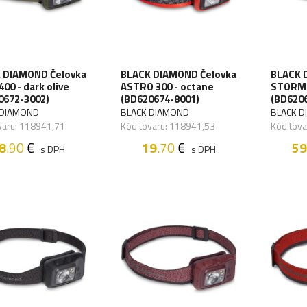
 DIAMOND Čelovka
BLACK DIAMOND Čelovka
BLACK 
00 - dark olive
ASTRO 300 - octane
STORM 5
0672-3002)
(BD620674-8001)
(BD620
 DIAMOND
BLACK DIAMOND
BLACK 
varu: 118941,71
Kód tovaru: 118941,53
Kód tova
8
.90
€
19
.70
€
59
s DPH
s DPH