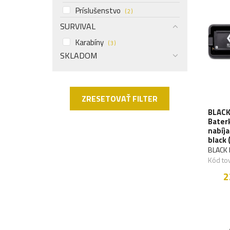
Príslušenstvo
( 2 )
SURVIVAL
Karabíny
( 3 )
SKLADOM
ZRESETOVAŤ FILTER
BLACK
Bater
nabíja
black 
BLACK
Kód to
2