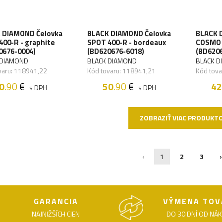
 DIAMOND Čelovka
BLACK DIAMOND Čelovka
BLACK 
400-R - graphite
SPOT 400-R - bordeaux
COSMO 
0676-0004)
(BD620676-6018)
(BD620
 DIAMOND
BLACK DIAMOND
BLACK 
varu: 118941,22
Kód tovaru: 118941,21
Kód tova
0
.90
€
50
.90
€
42
s DPH
s DPH
ZOBRAZIŤ VIAC PRODUKT
‹
1
2
3
GARANCIA
VÝMENA TOV
NAJNIŽŠÍCH CIEN
DO 30 DNÍ OD NÁ