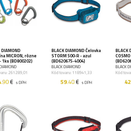
 DIAMOND
BLACK DIAMOND Čelovka
BLACK 
ína MICRON, rôzne
STORM 500-R - azul
COSMO 3
- 1ks (BD800202)
(BD620675-4004)
(BD620
 DIAMOND
BLACK DIAMOND
BLACK 
varu: 261289,01
Kód tovaru: 118941,33
Kód tova
4
.90
€
59
.40
€
42
s DPH
s DPH