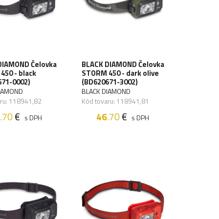
DIAMOND Čelovka
BLACK DIAMOND Čelovka
50 - black
STORM 450 - dark olive
671-0002)
(BD620671-3002)
DIAMOND
BLACK DIAMOND
ru: 118941,82
Kód tovaru: 118941,81
.70
€
46
.70
€
s DPH
s DPH