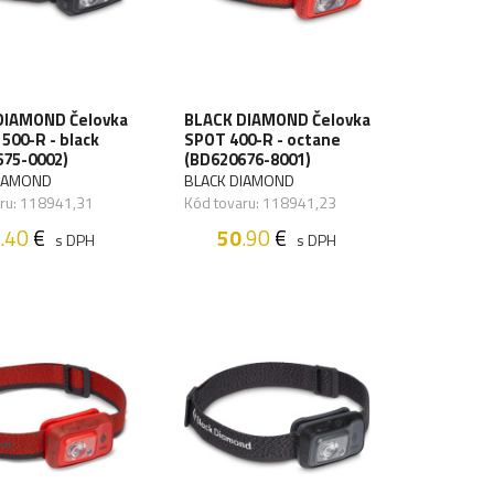
DIAMOND Čelovka
BLACK DIAMOND Čelovka
00-R - black
SPOT 400-R - octane
675-0002)
(BD620676-8001)
DIAMOND
BLACK DIAMOND
ru: 118941,31
Kód tovaru: 118941,23
.40
€
50
.90
€
s DPH
s DPH