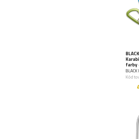
BLACK
Karab
farby 
BLACK
Kód to