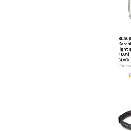
BLACK
Karab
light 
1004)
BLACK
Kód to