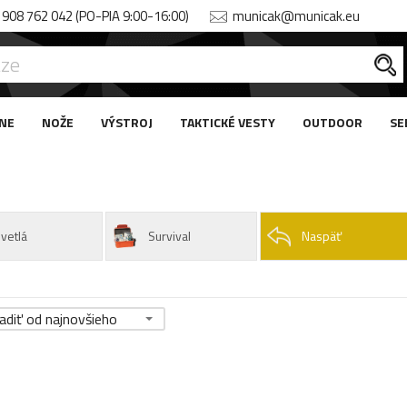
908 762 042 (PO-PIA 9:00-16:00)
municak@municak.eu
NE
NOŽE
VÝSTROJ
TAKTICKÉ VESTY
OUTDOOR
SE
vetlá
Survival
Naspäť
adiť od najnovšieho