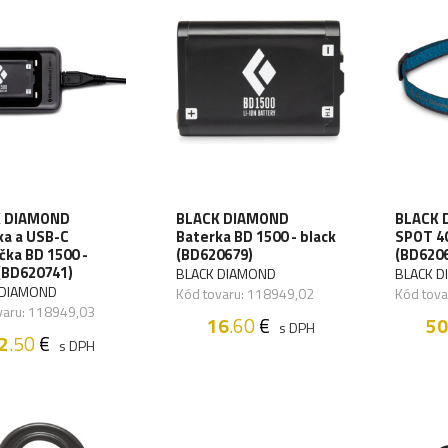
 DIAMOND
BLACK DIAMOND
BLACK 
ka a USB-C
Baterka BD 1500 - black
SPOT 40
čka BD 1500 -
(BD620679)
(BD620
(BD620741)
BLACK DIAMOND
BLACK 
 DIAMOND
Kód tovaru: 118949,02
Kód tova
varu: 118949,03
16
.60
€
50
s DPH
2
.50
€
s DPH