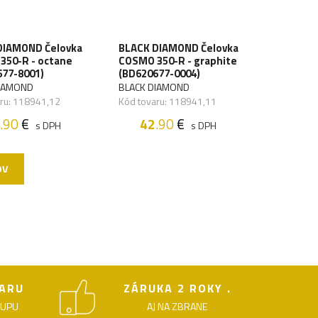
DIAMOND Čelovka
BLACK DIAMOND Čelovka
350-R - octane
COSMO 350-R - graphite
677-8001)
(BD620677-0004)
DIAMOND
BLACK DIAMOND
ru: 118941,12
Kód tovaru: 118941,11
.90
€
42
.90
€
s DPH
s DPH
OV
›
ARU
ZÁRUKA 2 ROKY .
KUPU
AJ NA ZBRANE