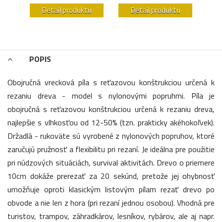
u
Detail produktu
Detail produktu
POPIS
Obojručná vrecková píla s reťazovou konštrukciou určená k
rezaniu dreva - model s nylonovými popruhmi. Píla je
obojručná s reťazovou konštrukciou určená k rezaniu dreva,
najlepšie s vlhkosťou od 12-50% (tzn. prakticky akéhokoľvek).
Držadlá - rukoväte sú vyrobené z nylonových popruhov, ktoré
zaručujú pružnosť a flexibilitu pri rezaní. Je ideálna pre použitie
pri núdzových situáciách, survival aktivitách. Drevo o priemere
10cm dokáže prerezať za 20 sekúnd, pretože jej ohybnosť
umožňuje oproti klasickým listovým pílam rezať drevo po
obvode a nie len z hora (pri rezaní jednou osobou). Vhodná pre
turistov, trampov, záhradkárov, lesníkov, rybárov, ale aj napr.