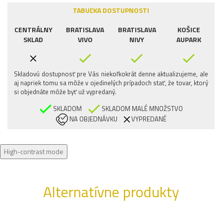
TABUĽKA DOSTUPNOSTI
CENTRÁLNY
BRATISLAVA
BRATISLAVA
KOŠICE
SKLAD
VIVO
NIVY
AUPARK
Skladovú dostupnosť pre Vás niekoľkokrát denne aktualizujeme, ale
aj napriek tomu sa môže v ojedinelých prípadoch stať, že tovar, ktorý
si objednáte môže byť už vypredaný.
SKLADOM
SKLADOM MALÉ MNOŽSTVO
NA OBJEDNÁVKU
VYPREDANÉ
High-contrast mode
Alternatívne produkty