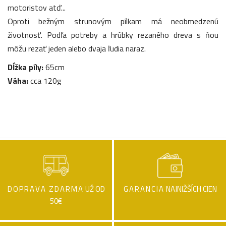
motoristov atď...
Oproti bežným strunovým pílkam má neobmedzenú
životnosť. Podľa potreby a hrúbky rezaného dreva s ňou
môžu rezať jeden alebo dvaja ľudia naraz.
Dĺžka píly:
65cm
Váha:
cca 120g
DOPRAVA ZDARMA
UŽ OD
GARANCIA
NAJNIŽŠÍCH CIEN
50€