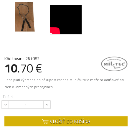
Kód tovaru: 261083
10
.70 €
Cena platí výhradne pri nákupe v eshope Muničák.sk a môže sa odlišovať od
cien v kamenných predajniach.
Počet
VLOŽIŤ DO KOŠÍKA