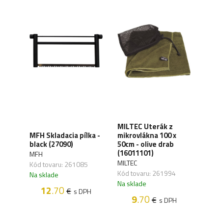
MILTEC Uterák z
MILT
ield
MFH Skladacia pílka -
mikrovlákna 100 x
puzd
yote
black (27090)
50cm - olive drab
medi
(16011101)
(159
MFH
MILTEC
OSTA
Kód tovaru: 261085
Kód tovaru: 261994
Kód 
Na sklade
Na sklade
Na s
12
.70
€
s DPH
H
9
.70
€
s DPH