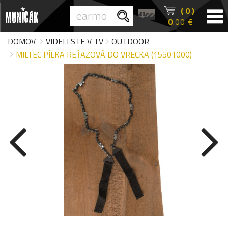
( 0 )
0
.00 €
DOMOV
VIDELI STE V TV
OUTDOOR
MILTEC PÍLKA REŤAZOVÁ DO VRECKA (15501000)