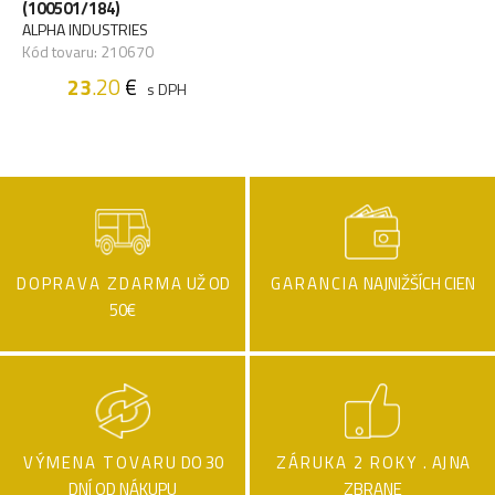
(100501/184)
ALPHA INDUSTRIES
Kód tovaru: 210670
23
.20
€
s DPH
DOPRAVA ZDARMA
UŽ OD
GARANCIA
NAJNIŽŠÍCH CIEN
50€
VÝMENA TOVARU
DO 30
ZÁRUKA 2 ROKY .
AJ NA
DNÍ OD NÁKUPU
ZBRANE