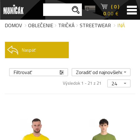
( 0 )
0
.00 €
DOMOV
OBLEČENIE
TRIČKÁ
STREETWEAR
INÁ
Naspäť
Filtrovať
Zoradiť od najnovšieho
Výsledok 1 - 21 z 21
24