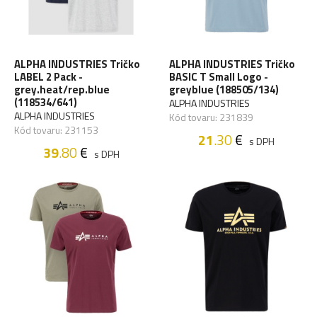
ALPHA INDUSTRIES Tričko
ALPHA INDUSTRIES Tričko
LABEL 2 Pack -
BASIC T Small Logo -
grey.heat/rep.blue
greyblue (188505/134)
(118534/641)
ALPHA INDUSTRIES
ALPHA INDUSTRIES
Kód tovaru: 231839
Kód tovaru: 231153
21
.30
€
s DPH
39
.80
€
s DPH