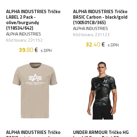
ALPHA INDUSTRIES Tričko
ALPHA INDUSTRIES Tričko
LABEL 2 Pack -
BASIC Carbon - black/gold
olive/burgundy
(100501CB/365)
(118534/642)
ALPHA INDUSTRIES
ALPHA INDUSTRIES
Kód tovaru: 231123
Kód tovaru: 231152
32
.40
€
s DPH
39
.80
€
s DPH
ALPHA INDUSTRIES Tričko
UNDER ARMOUR Tričko HG