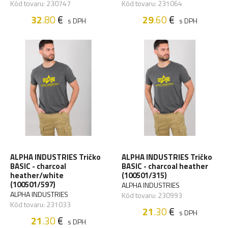
Kód tovaru: 230747
Kód tovaru: 231064
32
.80
€
29
.60
€
s DPH
s DPH
ALPHA INDUSTRIES Tričko
ALPHA INDUSTRIES Tričko
BASIC - charcoal
BASIC - charcoal heather
heather/white
(100501/315)
(100501/597)
ALPHA INDUSTRIES
ALPHA INDUSTRIES
Kód tovaru: 230993
Kód tovaru: 231033
21
.30
€
s DPH
21
.30
€
s DPH