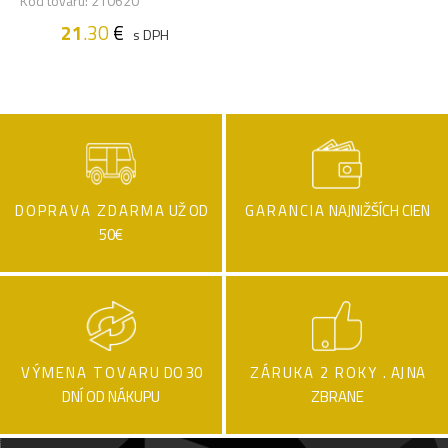
Kód tovaru: 210620
21
.30
€
s DPH
DOPRAVA ZDARMA
UŽ OD
GARANCIA
NAJNIŽŠÍCH CIEN
50€
VÝMENA TOVARU
DO 30
ZÁRUKA 2 ROKY .
AJ NA
DNÍ OD NÁKUPU
ZBRANE