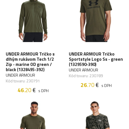
UNDER ARMOUR Tričko s
UNDER ARMOUR Tričko
dlhým rukávom Tech 1/2
Sportstyle Logo Ss - green
Zip - marine OD green /
(1329590-390)
black (1328495-392)
UNDER ARMOUR
UNDER ARMOUR
Kód tovaru: 230789
Kód tovaru: 230791
26
.70
€
s DPH
46
.20
€
s DPH