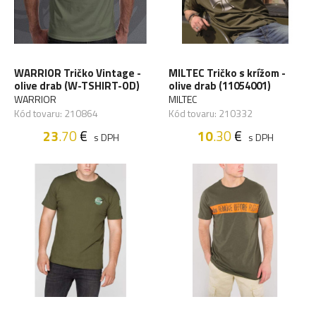
WARRIOR Tričko Vintage -
MILTEC Tričko s krížom -
olive drab (W-TSHIRT-OD)
olive drab (11054001)
WARRIOR
MILTEC
Kód tovaru: 210864
Kód tovaru: 210332
23
.70
€
10
.30
€
s DPH
s DPH