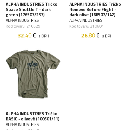
ALPHA INDUSTRIES Tričko
ALPHA INDUSTRIES Tričko
Space Shuttle T - dark
Remove Before Flight -
green (176507/257)
dark olive (166507/142)
ALPHA INDUSTRIES
ALPHA INDUSTRIES
Kód tovaru: 210629
Kód tovaru: 210604
32
.40
€
26
.80
€
s DPH
s DPH
ALPHA INDUSTRIES Tričko
BASIC - olivové (100501/11)
ALPHA INDUSTRIES