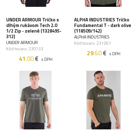
UNDER ARMOUR Tričko s
ALPHA INDUSTRIES Tričko
dlhým rukávom Tech 2.0
Fundamental T - dark olive
1/2 Zip - zelené (1328495-
(118509/142)
312)
ALPHA INDUSTRIES
UNDER ARMOUR
Kód tovaru: 231067
Kód tovaru: 230733
29
.60
€
s DPH
41
.00
€
s DPH