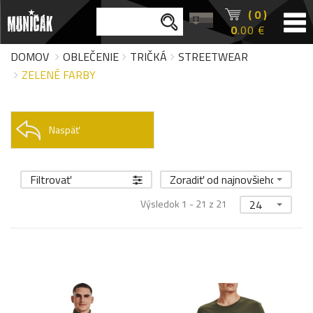
( 0 )
0
.00 €
DOMOV
OBLEČENIE
TRIČKÁ
STREETWEAR
ZELENÉ FARBY
Naspäť
Filtrovať
Zoradiť od najnovšieho
Výsledok 1 - 21 z 21
24