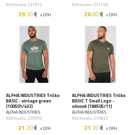
Kód tovaru: 231072
Kód tovaru: 231158
29
.30
€
26
.80
€
s DPH
s DPH
ALPHA INDUSTRIES Tričko
ALPHA INDUSTRIES Tričko
BASIC - vintage green
BASIC T Small Logo -
(100501/432)
olivové (188505/11)
ALPHA INDUSTRIES
ALPHA INDUSTRIES
Kód tovaru: 230995
Kód tovaru: 210832
21
.30
€
21
.30
€
s DPH
s DPH