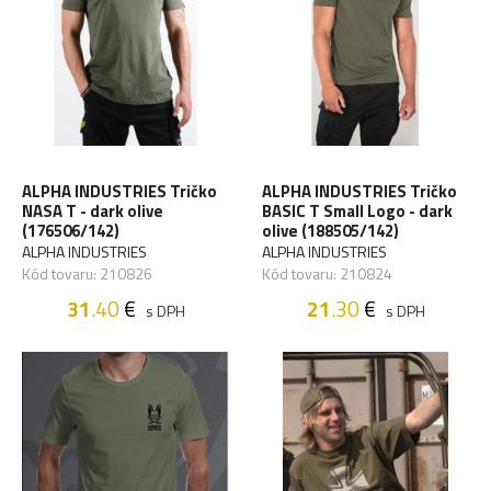
ALPHA INDUSTRIES Tričko
ALPHA INDUSTRIES Tričko
NASA T - dark olive
BASIC T Small Logo - dark
(176506/142)
olive (188505/142)
ALPHA INDUSTRIES
ALPHA INDUSTRIES
Kód tovaru: 210826
Kód tovaru: 210824
31
.40
€
21
.30
€
s DPH
s DPH