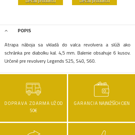
u
Detail produktu
Detail produktu
POPIS
Atrapa náboja sa vkladá do valca revolvera a slúži ako
schránka pre diabolku kal. 4,5 mm. Balenie obsahuje 6 kusov.
Určené pre revolvery Legends S25, S40, S60.
DOPRAVA ZDARMA
UŽ OD
GARANCIA
NAJNIŽŠÍCH CIEN
50€