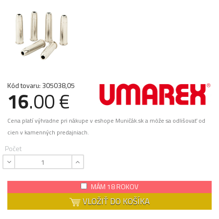
Kód tovaru: 305038,05
16
.00 €
Cena platí výhradne pri nákupe v eshope Muničák.sk a môže sa odlišovať od
cien v kamenných predajniach.
Počet
MÁM 18 ROKOV
VLOŽIŤ DO KOŠÍKA