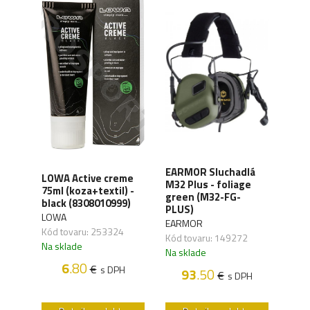
EARMOR Sluchadlá
LOWA Active creme
WAN
A-T
M32 Plus - foliage
75ml (koza+textil) -
Orga
rne
green (M32-FG-
black (8308010999)
carb
PLUS)
LOWA
WAN
EARMOR
,01
Kód tovaru: 253324
Kód 
Kód tovaru: 149272
Na sklade
Na s
Na sklade
H
6
.80
€
s DPH
93
.50
€
s DPH