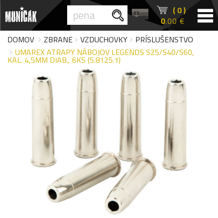
( 0 )
0
.00 €
DOMOV
ZBRANE
VZDUCHOVKY
PRÍSLUŠENSTVO
UMAREX ATRAPY NÁBOJOV LEGENDS S25/S40/S60,
KAL. 4,5MM DIAB., 6KS (5.8125.1)