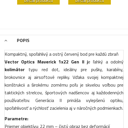
u
Detail produktu
Detail produktu
POPIS
Kompaktný, spoľahlivý a ostrý červený bod pre každú zbraň
Vector Optics Maverick 1x22 Gen II j
e ľahký a odolný
kolimátor
typu red dot, ideálny pre pušky, karabíny,
brokovnice aj airsoftové repliky. Vďaka svojej kompaktnej
konštrukcii a širokému zornému poľu je skvelou voľbou pre
taktických strelcov, športových nadšencov aj každodenných
používateľov. Generácia II prináša vylepšenú optiku,
spoľahlivosť a rýchlosť zacielenia aj v náročných podmienkach.
Parametre:
Priemer objektívu: 22 mm – čistý obraz bez deformácií