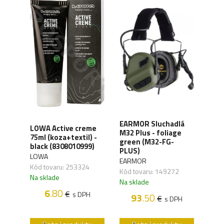
XD
EARMOR Sluchadlá
LOWA Active creme
WAN
y,
M32 Plus - foliage
75ml (koza+textil) -
Orga
green (M32-FG-
black (8308010999)
carb
41)
PLUS)
LOWA
WAN
EARMOR
Kód tovaru: 253324
Kód 
Kód tovaru: 149272
Na sklade
Na s
Na sklade
6
.80
€
s DPH
93
.50
€
H
s DPH