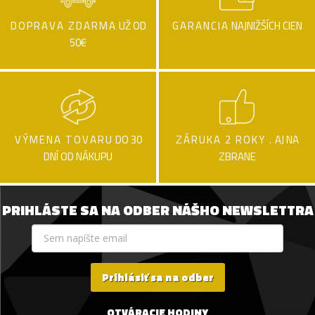
DOPRAVA ZDARMA
UŽ OD
GARANCIA
NAJNIŽŠÍCH CIEN
50€
VÝMENA TOVARU
DO 30
ZÁRUKA 2 ROKY .
AJ NA
DNÍ OD NÁKUPU
ZBRANE
PRIHLÁSTE SA NA ODBER NÁŠHO NEWSLETTRA
Prihlásiť sa na odber
OTVÁRACIE HODINY