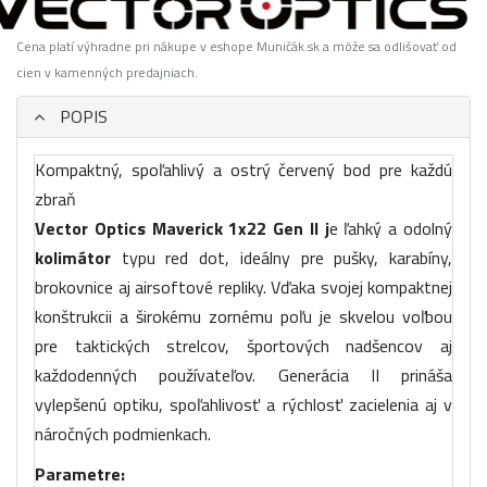
Cena platí výhradne pri nákupe v eshope Muničák.sk a môže sa odlišovať od
cien v kamenných predajniach.
POPIS
Kompaktný, spoľahlivý a ostrý červený bod pre každú
zbraň
Vector Optics Maverick 1x22 Gen II j
e ľahký a odolný
kolimátor
typu red dot, ideálny pre pušky, karabíny,
brokovnice aj airsoftové repliky. Vďaka svojej kompaktnej
konštrukcii a širokému zornému poľu je skvelou voľbou
pre taktických strelcov, športových nadšencov aj
každodenných používateľov. Generácia II prináša
vylepšenú optiku, spoľahlivosť a rýchlosť zacielenia aj v
náročných podmienkach.
Parametre: