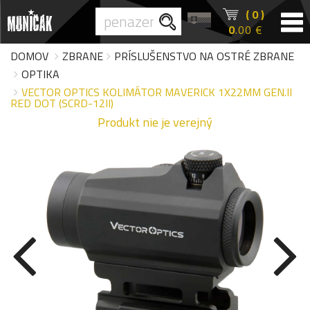
( 0 )
0
.00 €
DOMOV
ZBRANE
PRÍSLUŠENSTVO NA OSTRÉ ZBRANE
OPTIKA
VECTOR OPTICS KOLIMÁTOR MAVERICK 1X22MM GEN.II
RED DOT (SCRD-12II)
Produkt nie je verejný