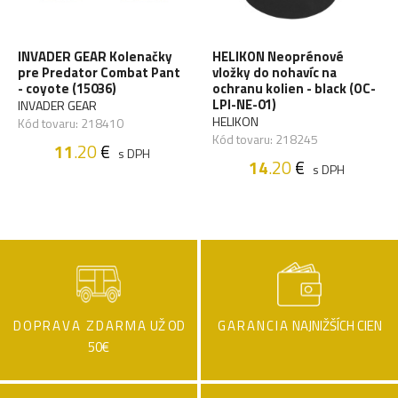
INVADER GEAR Kolenačky
HELIKON Neoprénové
pre Predator Combat Pant
vložky do nohavíc na
- coyote (15036)
ochranu kolien - black (OC-
LPI-NE-01)
INVADER GEAR
HELIKON
Kód tovaru: 218410
Kód tovaru: 218245
11
.20
€
s DPH
14
.20
€
s DPH
DOPRAVA ZDARMA
UŽ OD
GARANCIA
NAJNIŽŠÍCH CIEN
50€