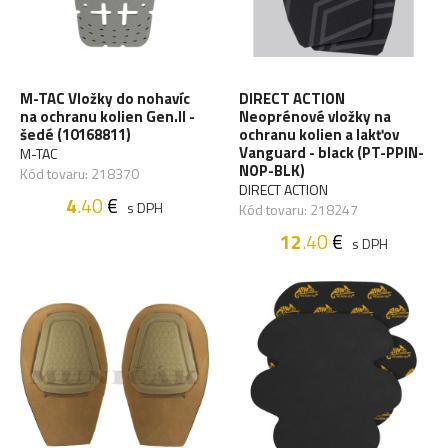
M-TAC Vložky do nohavíc
DIRECT ACTION
na ochranu kolien Gen.II -
Neoprénové vložky na
šedé (10168811)
ochranu kolien a lakťov
Vanguard - black (PT-PPIN-
M-TAC
NOP-BLK)
Kód tovaru: 218370
DIRECT ACTION
4
.40
€
s DPH
Kód tovaru: 218247
12
.40
€
s DPH