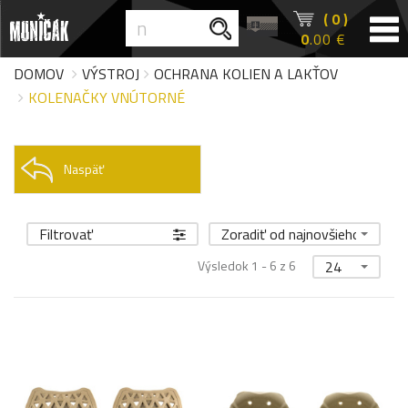
( 0 )
0
.00 €
DOMOV
VÝSTROJ
OCHRANA KOLIEN A LAKŤOV
KOLENAČKY VNÚTORNÉ
Naspäť
Filtrovať
Zoradiť od najnovšieho
Výsledok 1 - 6 z 6
24