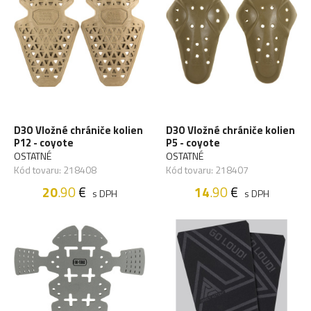
D3O Vložné chrániče kolien
D3O Vložné chrániče kolien
P12 - coyote
P5 - coyote
OSTATNÉ
OSTATNÉ
Kód tovaru: 218408
Kód tovaru: 218407
20
.90
€
14
.90
€
s DPH
s DPH