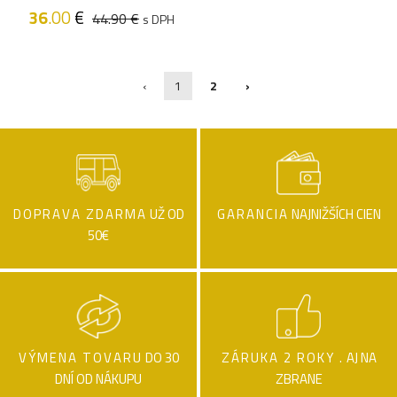
36
.00
€
44.90 €
s DPH
‹
1
2
›
DOPRAVA ZDARMA
UŽ OD
GARANCIA
NAJNIŽŠÍCH CIEN
50€
VÝMENA TOVARU
DO 30
ZÁRUKA 2 ROKY .
AJ NA
DNÍ OD NÁKUPU
ZBRANE