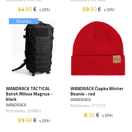
44
.90
€
59
.90
€
s DPH
s DPH
Novinka
WANDRACK TACTICAL
WANDRACK Čiapka Winter
Batoh Milvus Magnus -
Beanie - red
black
WANDRACK
WANDRACK
Kód tovaru: 212172
Kód tovaru: 259803
8
.50
€
s DPH
59
.90
€
s DPH