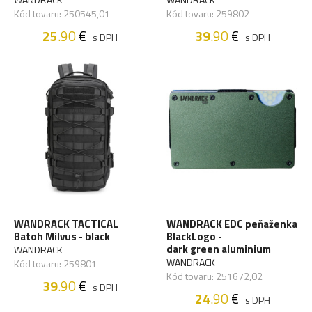
Kód tovaru: 250545,01
Kód tovaru: 259802
25
.90
€
39
.90
€
s DPH
s DPH
WANDRACK TACTICAL
WANDRACK EDC peňaženka
Batoh Milvus - black
BlackLogo -
dark green aluminium
WANDRACK
WANDRACK
Kód tovaru: 259801
Kód tovaru: 251672,02
39
.90
€
s DPH
24
.90
€
s DPH