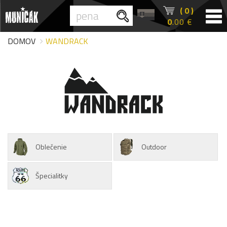
( 0 )
0
.00 €
DOMOV
WANDRACK
Oblečenie
Outdoor
Špecialitky