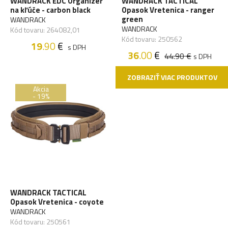
WANDRACK EDC Organizér
WANDRACK TACTICAL
na kľúče - carbon black
Opasok Vretenica - ranger
green
WANDRACK
WANDRACK
Kód tovaru: 264082,01
Kód tovaru: 250562
19
.90
€
s DPH
36
.00
€
44.90 €
s DPH
ZOBRAZIŤ VIAC PRODUKTOV
Akcia
- 19%
WANDRACK TACTICAL
Opasok Vretenica - coyote
WANDRACK
Kód tovaru: 250561