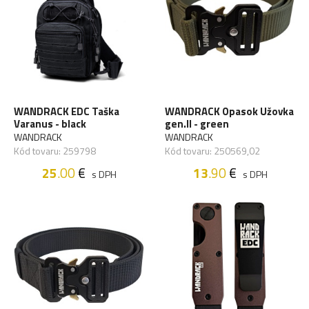
WANDRACK EDC Taška
WANDRACK Opasok Užovka
Varanus - black
gen.II - green
WANDRACK
WANDRACK
Kód tovaru: 259798
Kód tovaru: 250569,02
25
.00
€
13
.90
€
s DPH
s DPH