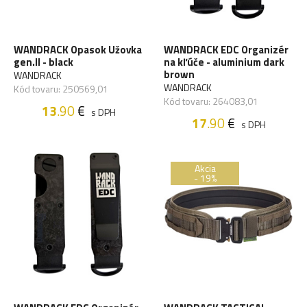
WANDRACK Opasok Užovka
WANDRACK EDC Organizér
gen.II - black
na kľúče - aluminium dark
brown
WANDRACK
WANDRACK
Kód tovaru: 250569,01
Kód tovaru: 264083,01
13
.90
€
s DPH
17
.90
€
s DPH
Akcia
- 19%