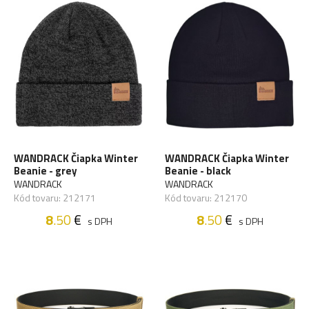
WANDRACK Čiapka Winter
WANDRACK Čiapka Winter
Beanie - grey
Beanie - black
WANDRACK
WANDRACK
Kód tovaru: 212171
Kód tovaru: 212170
8
.50
€
8
.50
€
s DPH
s DPH