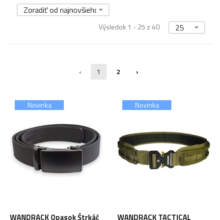
Zoradiť od najnovšieho
Výsledok 1 - 25 z 40
25
‹
1
2
›
Novinka
Novinka
WANDRACK Opasok Štrkáč
WANDRACK TACTICAL