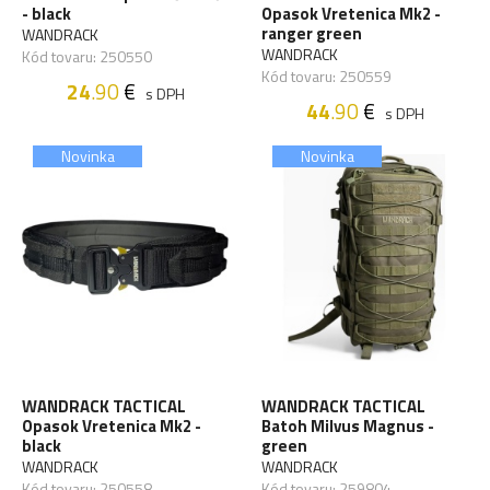
- black
Opasok Vretenica Mk2 -
ranger green
WANDRACK
WANDRACK
Kód tovaru: 250550
Kód tovaru: 250559
24
.90
€
s DPH
44
.90
€
s DPH
Novinka
Novinka
WANDRACK TACTICAL
WANDRACK TACTICAL
Opasok Vretenica Mk2 -
Batoh Milvus Magnus -
black
green
WANDRACK
WANDRACK
Kód tovaru: 250558
Kód tovaru: 259804