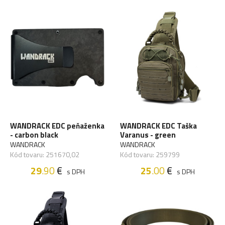
WANDRACK EDC peňaženka
WANDRACK EDC Taška
- carbon black
Varanus - green
WANDRACK
WANDRACK
Kód tovaru: 251670,02
Kód tovaru: 259799
29
.90
€
25
.00
€
s DPH
s DPH