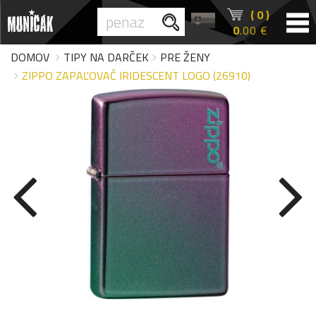
( 0 )
0
.00 €
DOMOV
TIPY NA DARČEK
PRE ŽENY
ZIPPO ZAPAĽOVAČ IRIDESCENT LOGO (26910)