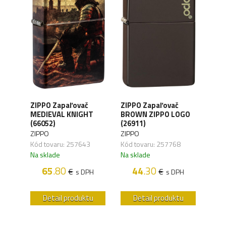
ZIPPO Zapaľovač
ZIPPO Zapaľovač
ZIP
N
MEDIEVAL KNIGHT
BROWN ZIPPO LOGO
LOG
(66052)
(26911)
ZIPP
ZIPPO
ZIPPO
Kód 
Kód tovaru: 257643
Kód tovaru: 257768
Na s
Na sklade
Na sklade
65
.80
44
.30
€
€
H
s DPH
s DPH
u
Detail produktu
Detail produktu