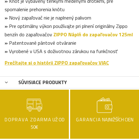
»
Knôt je vybavený tenkými medenými drôtikmi, pre
spomalenie prehorenia knôtu
»
Nový zapaľovač nie je naplnený palivom
»
Pre optimálny výkon používajte pri plnení originálny Zippo
benzín do zapaľovačov
ZIPPO Náplň do zapaľovačov 125ml
»
Patentované pántové otváranie
»
Vyrobené v USA s doživotnou zárukou na funkčnosť
Prečítajte si o histórii ZIPPO zapaľovačov VIAC
SÚVISIACE PRODUKTY
DOPRAVA ZDARMA
UŽ OD
GARANCIA
NAJNIŽŠÍCH CIEN
50€