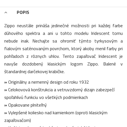
POPIS
Zippo neustále prináša jedinečné možnosti pri každej farbe
dúhového spektra a ani u tohto modelu Iridescent tomu
nebude inak. Nechajte sa ohromiť týmto tyrkysovým a
fialovým saténovaným povrchom, ktorý akoby menil farby pri
pohľadoch z rôznych uhlov. Tento zapaľovač Iridescent je
navyše dozdobený klasickým logom Zippo. Balené v
štandardnej darčekovej krabičke.
»
Originálny a nemenný design od roku 1932
»
Celokovová konštrukcia a vetruvzdorný dizajn zabezpečí
spoľahlivú funkciu vo všetkých podmienkach
»
Opakovane plniteľný
»
Vylepšené koliesko nad kamienkom (oproti klasickým
zapaľovačom)