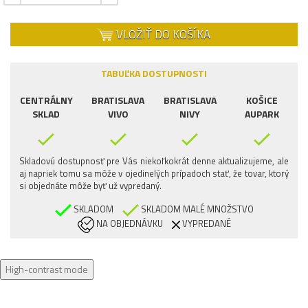
VLOŽIŤ DO KOŠÍKA
TABUĽKA DOSTUPNOSTI
CENTRÁLNY
BRATISLAVA
BRATISLAVA
KOŠICE
SKLAD
VIVO
NIVY
AUPARK
Skladovú dostupnosť pre Vás niekoľkokrát denne aktualizujeme, ale
aj napriek tomu sa môže v ojedinelých prípadoch stať, že tovar, ktorý
si objednáte môže byť už vypredaný.
SKLADOM
SKLADOM MALÉ MNOŽSTVO
NA OBJEDNÁVKU
VYPREDANÉ
High-contrast mode