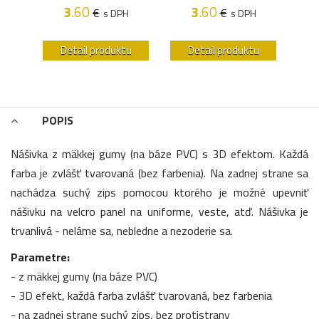
3
.60
3
.60
€
€
H
s DPH
s DPH
u
Detail produktu
Detail produktu
POPIS
Nášivka z mäkkej gumy (na báze PVC) s 3D efektom. Každá
farba je zvlášť tvarovaná (bez farbenia). Na zadnej strane sa
nachádza suchý zips pomocou ktorého je možné upevniť
nášivku na velcro panel na uniforme, veste, atď. Nášivka je
trvanlivá - neláme sa, nebledne a nezoderie sa.
Parametre:
- z mäkkej gumy (na báze PVC)
- 3D efekt, každá farba zvlášť tvarovaná, bez farbenia
- na zadnej strane suchý zips, bez protistrany