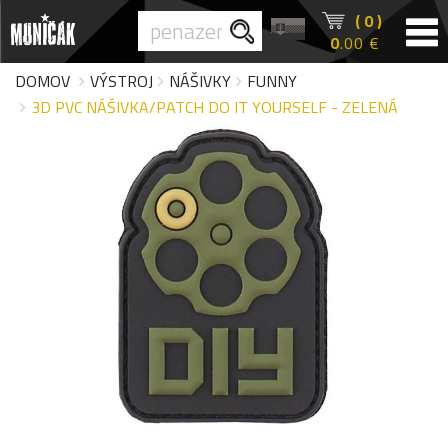
( 0 )
0
.00 €
DOMOV
VÝSTROJ
NÁŠIVKY
FUNNY
3D PVC NÁŠIVKA/PATCH DO IT YOURSELF - ZELENÁ