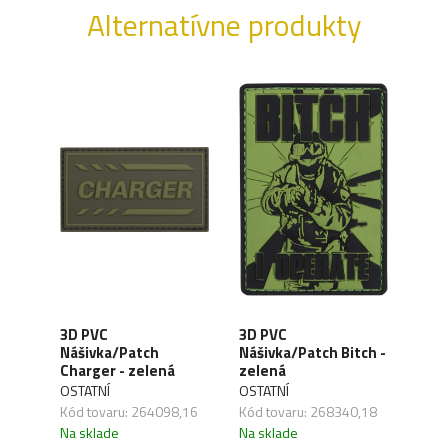
Alternatívne produkty
3D PVC
3D PVC
3D 
Nášivka/Patch
Nášivka/Patch Bitch -
Náši
á
Charger - zelená
zelená
zel
OSTATNÍ
OSTATNÍ
OSTA
,04
Kód tovaru: 264098,16
Kód tovaru: 268340,18
Kód 
Na sklade
Na sklade
Na s