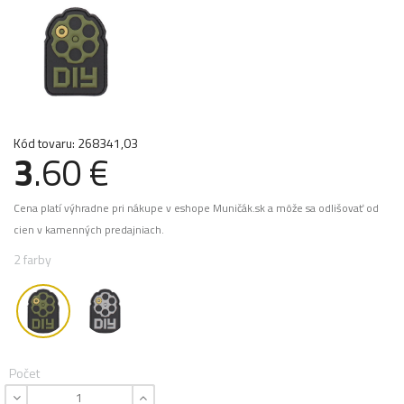
Kód tovaru: 268341,03
3
.60 €
Cena platí výhradne pri nákupe v eshope Muničák.sk a môže sa odlišovať od
cien v kamenných predajniach.
2 farby
Počet