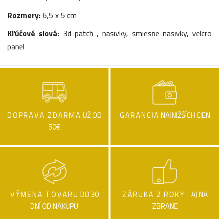
Rozmery:
6,5 x 5 cm
Kľúčové slová:
3d patch , nasivky, smiesne nasivky, velcro
panel
DOPRAVA ZDARMA
UŽ OD
GARANCIA
NAJNIŽŠÍCH CIEN
50€
VÝMENA TOVARU
DO 30
ZÁRUKA 2 ROKY .
AJ NA
DNÍ OD NÁKUPU
ZBRANE