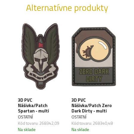
Alternatívne produkty
3D 
3D PVC
3D PVC
Náš
Nášivka/Patch
Nášivka/Patch Zero
rsoft
Clo
Spartan - multi
Dark Dirty - multi
- mu
OSTATNÍ
OSTATNÍ
OSTA
Kód tovaru: 268342,09
Kód tovaru: 268340,48
,27
Kód 
Na sklade
Na sklade
Na s