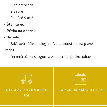
» 2 na stehnách
» 2 zadné
» 2 bočné šikmé
»
Štýl:
cargo
»
Pútka na opasok
»
Detaily:
» žakárová nášivka s logom Alpha Industries na pravej
vrecku
» červená páska s logom a zipsom na spodku nohavíc
DOPRAVA ZDARMA
UŽ OD
GARANCIA
NAJNIŽŠÍCH CIEN
50€