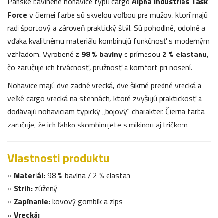
Pánske bavlnené nohavice typu cargo
Alpha Industries Task
Force
v čiernej farbe sú skvelou voľbou pre mužov, ktorí majú
radi športový a zároveň praktický štýl. Sú pohodlné, odolné a
vďaka kvalitnému materiálu kombinujú funkčnosť s moderným
vzhľadom. Vyrobené z
98 % bavlny
s prímesou
2 % elastanu
,
čo zaručuje ich trvácnosť, pružnosť a komfort pri nosení.
Nohavice majú dve zadné vrecká, dve šikmé predné vrecká a
veľké cargo vrecká na stehnách, ktoré zvyšujú praktickosť a
dodávajú nohaviciam typický „bojový“ charakter. Čierna farba
zaručuje, že ich ľahko skombinujete s mikinou aj tričkom.
Vlastnosti produktu
»
Materiál:
98 % bavlna / 2 % elastan
»
Strih:
zúžený
»
Zapínanie:
kovový gombík a zips
»
Vrecká: