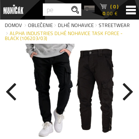
( 0 )
0
.00 €
DOMOV
OBLEČENIE
DLHÉ NOHAVICE
STREETWEAR
ALPHA INDUSTRIES DLHÉ NOHAVICE TASK FORCE -
BLACK (106203/03)