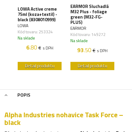
XD
EARMOR Sluchadlá
LOWA Active creme
WAN
y,
M32 Plus - foliage
75ml (koza+textil) -
Orga
green (M32-FG-
black (8308010999)
carb
41)
PLUS)
LOWA
WAN
EARMOR
Kód tovaru: 253324
Kód 
Kód tovaru: 149272
Na sklade
Na s
Na sklade
6
.80
€
s DPH
93
.50
€
H
s DPH
u
Detail produktu
Detail produktu
POPIS
Alpha Industries nohavice Task Force –
black