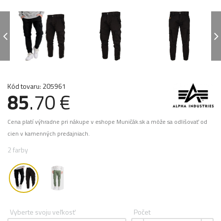
Kód tovaru: 205961
85
.70 €
Cena platí výhradne pri nákupe v eshope Muničák.sk a môže sa odlišovať od
cien v kamenných predajniach.
2 farby
Vyberte svoju veľkosť
Počet