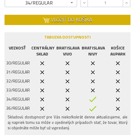
34/REGULAR
VLOŽIŤ DO KOŠÍKA
TABUĽKA DOSTUPNOSTI
VEĽKOSŤ
CENTRÁLNY
BRATISLAVA
BRATISLAVA
KOŠICE
SKLAD
VIVO
NIVY
AUPARK
30/REGULAR
31/REGULAR
32/REGULAR
33/REGULAR
34/REGULAR
36/REGULAR
Skladovú dostupnosť pre Vás niekoľkokrát denne aktualizujeme, ale
38/REGULAR
aj napriek tomu sa môže v ojedinelých prípadoch stať, že tovar, ktorý
si objednáte môže byť už vypredaný.