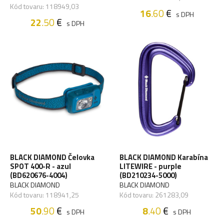
Kód tovaru: 118949,03
16
.60
€
s DPH
22
.50
€
s DPH
BLACK DIAMOND Čelovka
BLACK DIAMOND Karabína
SPOT 400-R - azul
LITEWIRE - purple
(BD620676-4004)
(BD210234-5000)
BLACK DIAMOND
BLACK DIAMOND
Kód tovaru: 118941,25
Kód tovaru: 261283,09
50
.90
€
8
.40
€
s DPH
s DPH