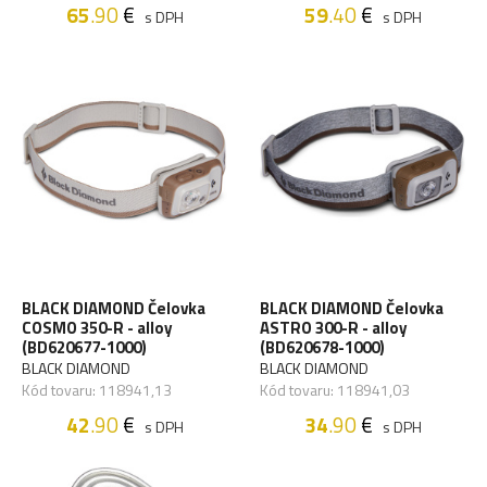
65
.90
€
59
.40
€
s DPH
s DPH
BLACK DIAMOND Čelovka
BLACK DIAMOND Čelovka
COSMO 350-R - alloy
ASTRO 300-R - alloy
(BD620677-1000)
(BD620678-1000)
BLACK DIAMOND
BLACK DIAMOND
Kód tovaru: 118941,13
Kód tovaru: 118941,03
42
.90
€
34
.90
€
s DPH
s DPH