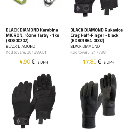
BLACK DIAMOND Karabína
BLACK DIAMOND Rukavice
MICRON, rôzne farby - 1ks
Crag Half-Finger - black
(BD800202)
(BD801864-0002)
BLACK DIAMOND
BLACK DIAMOND
Kód tovaru: 261289,01
Kód tovaru: 217738
4
.90
€
17
.80
€
s DPH
s DPH