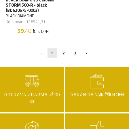
STORM 500-R - black
(BD620675-0002)
BLACK DIAMOND
Kód tovaru: 118941,31
59
.40
€
s DPH
‹
1
2
3
›
DOPRAVA ZDARMA
UŽ OD
GARANCIA
NAJNIŽŠÍCH CIEN
50€