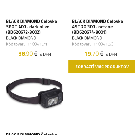
BLACK DIAMOND Čelovka
BLACK DIAMOND Čelovka
SPOT 400 - dark olive
ASTRO 300 - octane
(BD620672-3002)
(BD620674-8001)
BLACK DIAMOND
BLACK DIAMOND
Kód tovaru: 118941,71
Kód tovaru: 118941,53
38
.90
€
19
.70
€
s DPH
s DPH
ZOBRAZIŤ VIAC PRODUKTOV
BLACK DIAMOND Čelovka