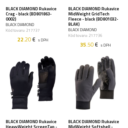
BLACK DIAMOND Rukavice
BLACK DIAMOND Rukavice
Crag - black (BD801863-
MidWeight GridTech
0002)
Fleece - black (BD801032-
BLAK)
BLACK DIAMOND
BLACK DIAMOND
Kód tovaru: 217737
Kód tovaru: 217736
22
.20
€
s DPH
35
.50
€
s DPH
BLACK DIAMOND Rukavice
BLACK DIAMOND Rukavice
HeavyWeight ScreenTap -
MidWeight Softshell -