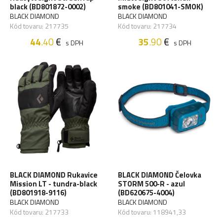
black (BD801872-0002)
smoke (BD801041-SMOK)
BLACK DIAMOND
BLACK DIAMOND
Kód tovaru: 217735
Kód tovaru: 217734
44
.40
€
35
.90
€
s DPH
s DPH
BLACK DIAMOND Rukavice
BLACK DIAMOND Čelovka
Mission LT - tundra-black
STORM 500-R - azul
(BD801918-9116)
(BD620675-4004)
BLACK DIAMOND
BLACK DIAMOND
Kód tovaru: 217733
Kód tovaru: 118941,33