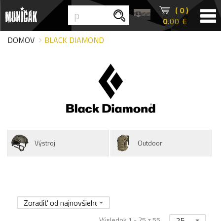
( 0 )
0
.00 €
DOMOV
BLACK DIAMOND
Výstroj
Outdoor
Zoradiť od najnovšieho
Výsledok 1 - 25 z 55
25