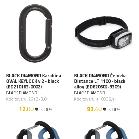
BLACK DIAMOND Karabína
BLACK DIAMOND Čelovka
OVAL KEYLOCK v.2 - black
Distance LT 1100 - black
(BD210163-0002)
alloy (BD620602-9309)
BLACK DIAMOND
BLACK DIAMOND
Kód tovaru: 261273,01
Kód tovaru: 118938,11
12
.00
€
93
.40
€
s DPH
s DPH