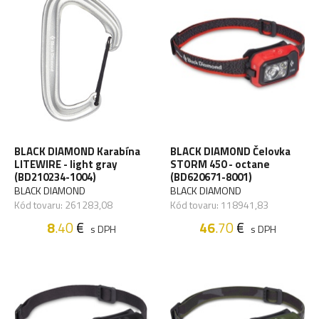
BLACK DIAMOND Karabína
BLACK DIAMOND Čelovka
LITEWIRE - light gray
STORM 450 - octane
(BD210234-1004)
(BD620671-8001)
BLACK DIAMOND
BLACK DIAMOND
Kód tovaru: 261283,08
Kód tovaru: 118941,83
8
.40
€
46
.70
€
s DPH
s DPH