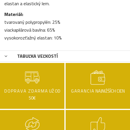
elastan a elastický lem.
Materiál:
tvarovaný polypropylén: 25%
viackapilárová bavlna: 65%
vysokorozťažný elastan: 10%
TABUĽKA VEĽKOSTÍ
DOPRAVA ZDARMA
UŽ OD
GARANCIA
NAJNIŽŠÍCH CIEN
50€