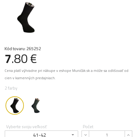
Kód tovaru: 265252
7
.80 €
Cena platí výhradne pri nákupe v eshope Muničák.sk a môže sa odlišovať od
cien v kamenných predajniach.
2 farby
Vyberte svoju veľkosť
Počet
41-42