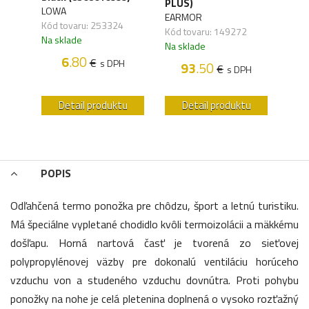
41)
PLUS)
LOWA
WAN
EARMOR
Kód tovaru: 253324
Kód 
Kód tovaru: 149272
Na sklade
Na s
Na sklade
6
.80
€
s DPH
93
.50
€
H
s DPH
u
Detail produktu
Detail produktu
POPIS
Odľahčená termo ponožka pre chôdzu, šport a letnú turistiku.
Má špeciálne vypletané chodidlo kvôli termoizolácii a mäkkému
došľapu. Horná nartová časť je tvorená zo sieťovej
polypropylénovej väzby pre dokonalú ventiláciu horúceho
vzduchu von a studeného vzduchu dovnútra. Proti pohybu
ponožky na nohe je celá pletenina doplnená o vysoko rozťažný