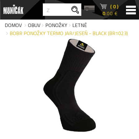
( 0 )
0
.00 €
DOMOV
OBUV
PONOŽKY
LETNÉ
BOBR PONOŽKY TERMO JAR/JESEŇ - BLACK (BR1023)