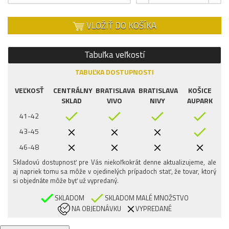
VLOŽIŤ DO KOŠÍKA
Tabuľka veľkostí
TABUĽKA DOSTUPNOSTI
VEĽKOSŤ
CENTRÁLNY
BRATISLAVA
BRATISLAVA
KOŠICE
SKLAD
VIVO
NIVY
AUPARK
41-42
43-45
46-48
Skladovú dostupnosť pre Vás niekoľkokrát denne aktualizujeme, ale
aj napriek tomu sa môže v ojedinelých prípadoch stať, že tovar, ktorý
si objednáte môže byť už vypredaný.
SKLADOM
SKLADOM MALÉ MNOŽSTVO
NA OBJEDNÁVKU
VYPREDANÉ