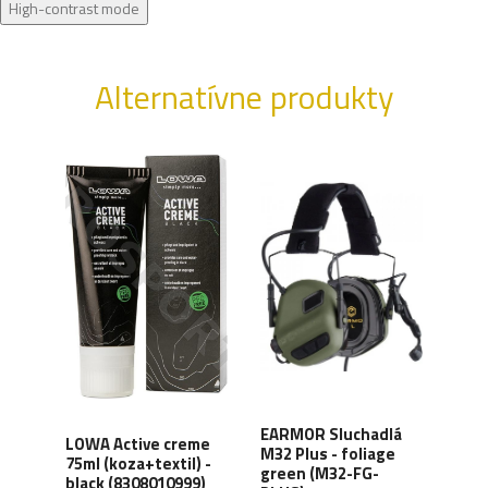
High-contrast mode
Alternatívne produkty
XD
EARMOR Sluchadlá
LOWA Active creme
WAN
y,
M32 Plus - foliage
75ml (koza+textil) -
Orga
green (M32-FG-
black (8308010999)
carb