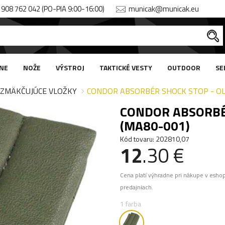
908 762 042 (PO-PIA 9:00-16:00)
municak@municak.eu
NE
NOŽE
VÝSTROJ
TAKTICKÉ VESTY
OUTDOOR
SE
ZMÄKČUJÚCE VLOŽKY
CONDOR ABSORBÉR SHOCK STOP - OL
CONDOR ABSORBÉ
(MA80-001)
Kód tovaru: 202810,07
12
.30 €
Cena platí výhradne pri nákupe v esho
predajniach.
1 farba