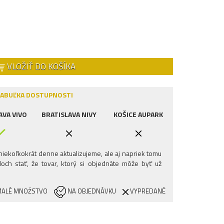
VLOŽIŤ DO KOŠÍKA
ABUĽKA DOSTUPNOSTI
AVA VIVO
BRATISLAVA NIVY
KOŠICE AUPARK
iekoľkokrát denne aktualizujeme, ale aj napriek tomu
och stať, že tovar, ktorý si objednáte môže byť už
ALÉ MNOŽSTVO
NA OBJEDNÁVKU
VYPREDANÉ