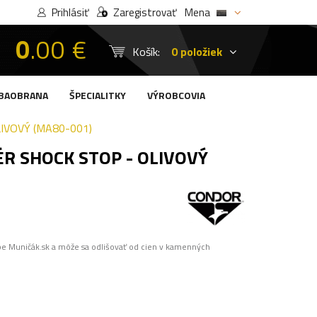
Prihlásiť
Zaregistrovať
Mena
0
.00 €
Košík:
0 položiek
BAOBRANA
ŠPECIALITKY
VÝROBCOVIA
IVOVÝ (MA80-001)
R SHOCK STOP - OLIVOVÝ
pe Muničák.sk a môže sa odlišovať od cien v kamenných