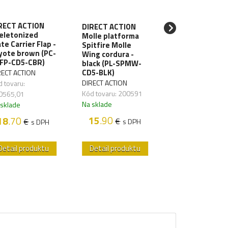
RECT ACTION
DIRECT ACTION
DIRECT ACTION
eletonized
Molle platforma
Molle platform
ate Carrier Flap -
Spitfire Molle
Spitfire Molle
yote brown (PC-
Wing cordura -
Wing cordura -
FP-CD5-CBR)
black (PL-SPMW-
multicam (PL-
CD5-BLK)
SPMW-CD5-MC
RECT ACTION
DIRECT ACTION
DIRECT ACTION
 tovaru:
Kód tovaru: 200591
Kód tovaru: 2005
0565,01
Na sklade
Na sklade
 sklade
15
.90
16
.90
18
.70
€
€
€
s DPH
s D
s DPH
Detail produktu
Detail produktu
Detail produk