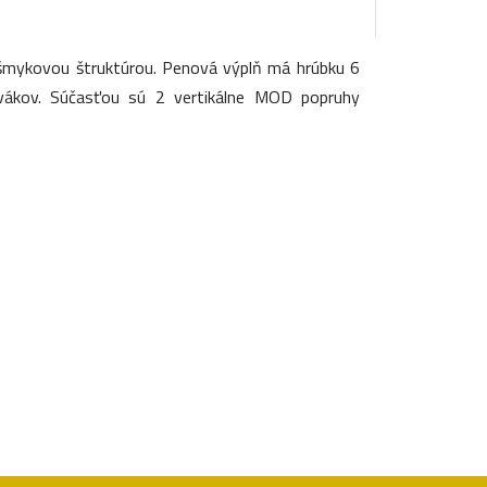
išmykovou štruktúrou. Penová výplň má hrúbku 6
ľavákov. Súčasťou sú 2 vertikálne MOD popruhy