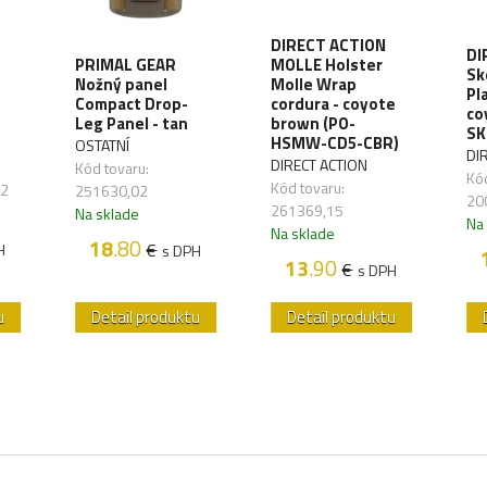
DIRECT ACTION
DI
PRIMAL GEAR
MOLLE Holster
Sk
Nožný panel
Molle Wrap
Pl
Compact Drop-
cordura - coyote
co
Leg Panel - tan
brown (PO-
SK
HSMW-CD5-CBR)
OSTATNÍ
DI
DIRECT ACTION
Kód tovaru:
Kód
Kód tovaru:
92
251630,02
20
261369,15
Na sklade
Na
Na sklade
18
.80
€
H
s DPH
13
.90
€
s DPH
u
Detail produktu
Detail produktu