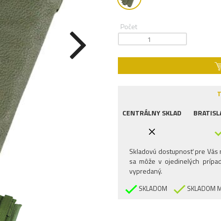
Počet
T
CENTRÁLNY SKLAD
BRATISL
Skladovú dostupnosť pre Vás n
sa môže v ojedinelých prípad
vypredaný.
SKLADOM
SKLADOM M