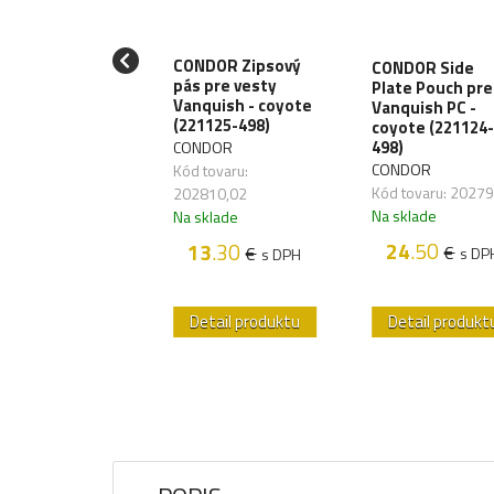
LIKON MOLLE
CONDOR Zipsový
CONDOR Side
 Belt Molle
pás pre vesty
Plate Pouch pre
pter 1 cordura
Vanquish - coyote
Vanquish PC -
oyote (IN-BM1-
(221125-498)
coyote (221124-
-11)
498)
CONDOR
IKON
CONDOR
Kód tovaru:
 tovaru:
Kód tovaru: 2027
202810,02
989,01
Na sklade
Na sklade
sklade
24
.50
13
.30
€
€
s DP
s DPH
7
.00
€
s DPH
etail produktu
Detail produktu
Detail produkt