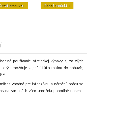
Detail produktu
Detail produktu
Detail produk
Í
hodlné používanie streleckej výbavy aj za zlých
ktorý umožňuje zapnúť túto mikinu do nohavíc,
NGE.
 mikina vhodná pre intenzívnu a náročnú prácu so
 zips na ramenách vám umožnia pohodlné nosenie