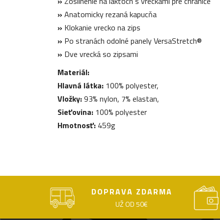
»
Zosilnenie na lakťoch s vreckami pre chrániče
»
Anatomicky rezaná kapucňa
»
Klokanie vrecko na zips
»
Po stranách odolné panely VersaStretch®
»
Dve vrecká so zipsami
Materiál:
Hlavná látka:
100% polyester,
Vložky:
93% nylon, 7% elastan,
Sieťovina:
100% polyester
Hmotnosť:
459g
DOPRAVA ZDARMA
UŽ OD 50€