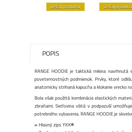
etail produktu
Detail produktu
Detail produkt
POPIS
RANGE HOODIE je taktická mikina navrhnutá stre
poveternostných podmienok. Prvky, ktoré odli
anatomicky strihaná kapucňa a klokanie vrecko na
Bola však použitá kombinácia elastických materi
zbraňami. Sieťovina všitá v podpazuší umožňuj
potrebného vybavenia. RANGE HOODIE je skvelo
»
Hlavný zips YKK®