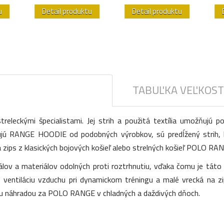
u
Detail produktu
Detail produktu
TABUĽKA VEĽKOST
leckými špecialistami. Jej strih a použitá textília umožňujú po
šujú RANGE HOODIE od podobných výrobkov, sú predĺžený strih, 
 zips z klasických bojových košieľ alebo strelných košieľ POLO RA
álov a materiálov odolných proti roztrhnutiu, vďaka čomu je táto
e ventiláciu vzduchu pri dynamickom tréningu a malé vrecká na
u náhradou za POLO RANGE v chladných a daždivých dňoch.