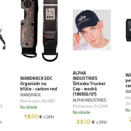
ALPHA
WA
WANDRACK EDC
INDUSTRIES
pe
Organizér na
Šiltovka Trucker
ca
kľúče - carbon red
Cap - modrá
WA
(186902/07)
WANDRACK
Kód
ALPHA INDUSTRIES
Kód tovaru: 264082
25
72
Kód tovaru: 212358
Na sklade
Na
Na sklade
19
.90
€
s DPH
23
.00
€
H
s DPH