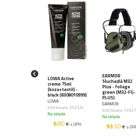
EARMOR
.T. Škrtidlo C-A-
LOWA Active
Sluchadlá M32
.generácia -
creme 75ml
Plus - foliage
rne
(koza+textil) -
green (M32-FG-
black (8308010999)
ATNÍ
PLUS)
LOWA
 tovaru:
EARMOR
Kód tovaru: 253324
607,01
Kód tovaru: 1492
Na sklade
sklade
Na sklade
6
.80
58
.45
€
€
s DPH
s DPH
93
.50
€
s DP