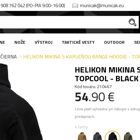
908 762 042 (PO-PIA 9:00-16:00)
municak@municak.eu
NE
NOŽE
VÝSTROJ
TAKTICKÉ VESTY
OUTDOOR
SE
ČIERNA
HELIKON MIKINA S KAPUCŇOU RANGE HOODIE - TOP
HELIKON MIKINA 
TOPCOOL - BLACK 
Kód tovaru: 210467
54
.90 €
Cena platí výhradne pri nákupe v esho
predajniach.
4 farby