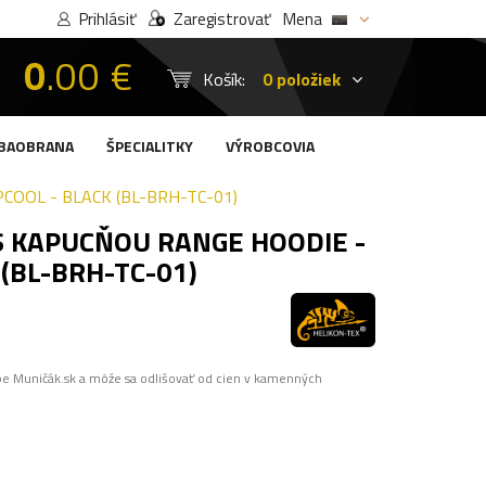
Prihlásiť
Zaregistrovať
Mena
0
.00 €
Košík:
0 položiek
BAOBRANA
ŠPECIALITKY
VÝROBCOVIA
COOL - BLACK (BL-BRH-TC-01)
S KAPUCŇOU RANGE HOODIE -
(BL-BRH-TC-01)
pe Muničák.sk a môže sa odlišovať od cien v kamenných