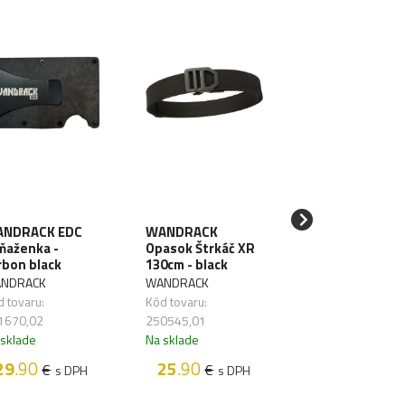
NDRACK EDC
WANDRACK
SAWYER Filter 
ňaženka -
Opasok Štrkáč XR
vodu Mini Blue
rbon black
130cm - black
SAWYER
NDRACK
WANDRACK
Kód tovaru:
 tovaru:
Kód tovaru:
261626,01
1670,02
250545,01
Na sklade
 sklade
Na sklade
48
.50
€
s D
29
.90
25
.90
€
€
s DPH
s DPH