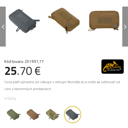
Kód tovaru: 251997,77
25
.70 €
Cena platí výhradne pri nákupe v eshope Muničák.sk a môže sa odlišovať od
cien v kamenných predajniach.
4 farby