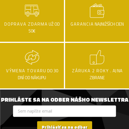
DOPRAVA ZDARMA
UŽ OD
GARANCIA
NAJNIŽŠÍCH CIEN
50€
VÝMENA TOVARU
DO 30
ZÁRUKA 2 ROKY .
AJ NA
DNÍ OD NÁKUPU
ZBRANE
PRIHLÁSTE SA NA ODBER NÁŠHO NEWSLETTRA
Prihlásiť sa na odber