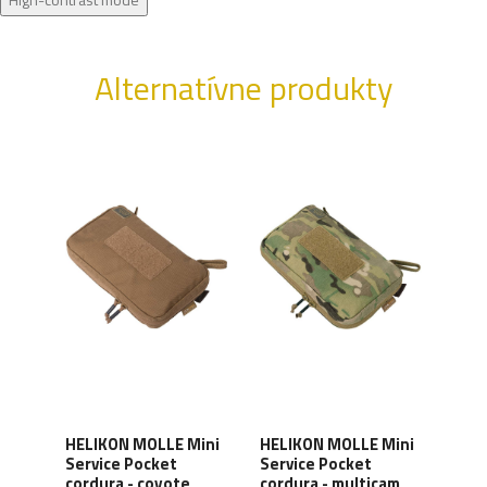
Alternatívne produkty
HELIKON MOLLE Mini
HELIKON MOLLE Mini
HEL
i
Service Pocket
Service Pocket
Serv
s -
cordura - coyote
cordura - multicam
cord