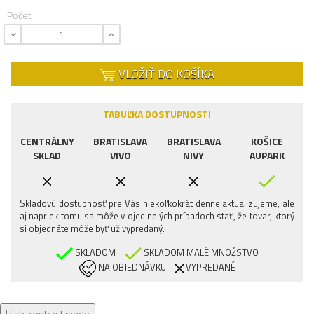
Počet
VLOŽIŤ DO KOŠÍKA
TABUĽKA DOSTUPNOSTI
CENTRÁLNY
BRATISLAVA
BRATISLAVA
KOŠICE
SKLAD
VIVO
NIVY
AUPARK
Skladovú dostupnosť pre Vás niekoľkokrát denne aktualizujeme, ale
aj napriek tomu sa môže v ojedinelých prípadoch stať, že tovar, ktorý
si objednáte môže byť už vypredaný.
SKLADOM
SKLADOM MALÉ MNOŽSTVO
NA OBJEDNÁVKU
VYPREDANÉ
High-contrast mode