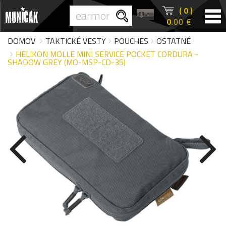
( 0 )
0
.00 €
DOMOV
TAKTICKÉ VESTY
POUCHES
OSTATNÉ
HELIKON MOLLE MINI SERVICE POCKET CORDURA -
SHADOW GREY (MO-MSP-CD-35)