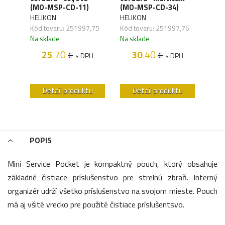
(MO-MSP-CD-11)
(MO-MSP-CD-34)
(MO
HELIKON
HELIKON
HELI
,17
Kód tovaru: 251997,75
Kód tovaru: 251997,76
Kód 
Na sklade
Na sklade
Na s
H
25
.70
30
.40
€
€
s DPH
s DPH
u
Detail produktu
Detail produktu
POPIS
Mini Service Pocket je kompaktný pouch, ktorý obsahuje
základné čistiace príslušenstvo pre strelnú zbraň. Interný
organizér udrží všetko príslušenstvo na svojom mieste. Pouch
má aj všité vrecko pre použité čistiace príslušentsvo.