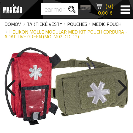
( 0 )
0
.00 €
DOMOV
TAKTICKÉ VESTY
POUCHES
MEDIC POUCH
HELIKON MOLLE MODULAR MED KIT POUCH CORDURA -
ADAPTIVE GREEN (MO-M02-CD-12)