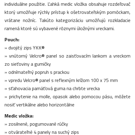
individuálne použitie. Ľahká medic vložka obsahuje rozdeľovač
ktorý umožňuje rýchly prístup k ošetrovateľským pomôckam,
vrátane nožníc. Takúto kategorizáciu umožňujú rozkladacie
ramená ktoré sú vybavené rôznymi úložnými vreckami.
Pouch:
» dvojitý zips YKK®
» vnútorný Velcro® panel so zaisťovacím lankom a vreckom
zo sieťoviny a gumičky
» odnímateľný popruh s prackou
» vpredu Velcro® panel s reflexným krížom 100 x 75 mm
» sťahovacia pamäťová guma na chrbte vrecka
» prichytenie na molle, opasok alebo pomocou pásu, môžete
nosiť vertikálne alebo horizontálne
Medic vložka:
» zosilnené, pogumované rúčky
» otvárateľné 4 panely na suchý zips