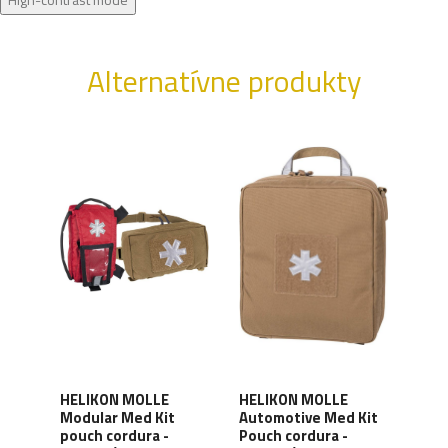
Alternatívne produkty
HELIKON MOLLE
HELIKON MOLLE
HEL
Tac
Modular Med Kit
Automotive Med Kit
Aut
le
pouch cordura -
Pouch cordura -
Pouc