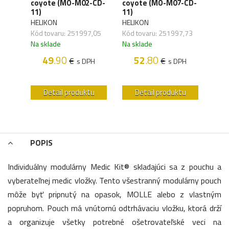
coyote (MO-M02-CD-
coyote (MO-M07-CD-
gre
-
11)
11)
02)
HELIKON
HELIKON
HELI
Kód tovaru: 251997,05
Kód tovaru: 251997,73
Kód 
,03
Na sklade
Na sklade
Na s
49
.90
52
.80
€
€
s DPH
s DPH
H
u
Detail produktu
Detail produktu
POPIS
Individuálny modulárny Medic Kit® skladajúci sa z pouchu a
vyberateľnej medic vložky. Tento všestranný modulárny pouch
môže byť pripnutý na opasok, MOLLE alebo z vlastným
popruhom. Pouch má vnútornú odtrhávaciu vložku, ktorá drží
a organizuje všetky potrebné ošetrovateľské veci na