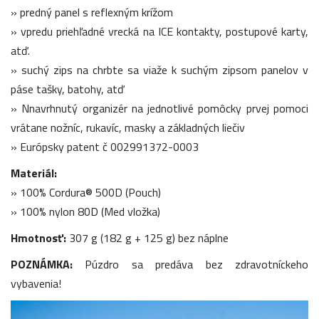
» predný panel s reflexným krížom
» vpredu priehľadné vrecká na ICE kontakty, postupové karty,
atď.
» suchý zips na chrbte sa viaže k suchým zipsom panelov v
páse tašky, batohy, atď
» Nnavrhnutý organizér na jednotlivé pomôcky prvej pomoci
vrátane nožníc, rukavíc, masky a základných liečiv
» Európsky patent č 002991372-0003
Materiál:
» 100% Cordura® 500D (Pouch)
» 100% nylon 80D (Med vložka)
Hmotnosť:
307 g (182 g + 125 g) bez náplne
POZNÁMKA:
Púzdro sa predáva bez zdravotníckeho
vybavenia!