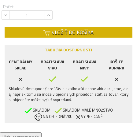
Počet
VLOŽIŤ DO KOŠÍKA
TABUĽKA DOSTUPNOSTI
CENTRÁLNY
BRATISLAVA
BRATISLAVA
KOŠICE
SKLAD
VIVO
NIVY
AUPARK
Skladovú dostupnosť pre Vás niekoľkokrát denne aktualizujeme, ale
aj napriek tomu sa môže v ojedinelých prípadoch stať, že tovar, ktorý
si objednáte môže byť už vypredaný.
SKLADOM
SKLADOM MALÉ MNOŽSTVO
NA OBJEDNÁVKU
VYPREDANÉ
High-contrast mode