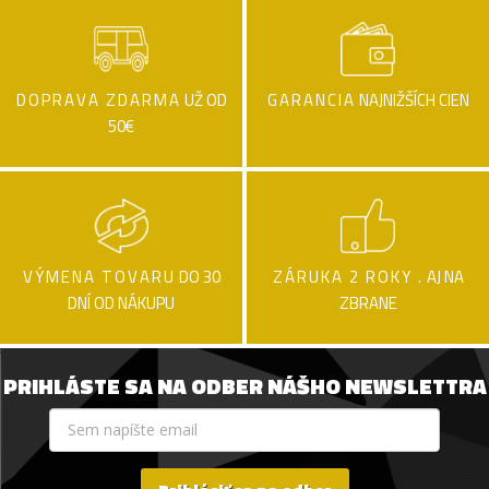
DOPRAVA ZDARMA
UŽ OD
GARANCIA
NAJNIŽŠÍCH CIEN
50€
VÝMENA TOVARU
DO 30
ZÁRUKA 2 ROKY .
AJ NA
DNÍ OD NÁKUPU
ZBRANE
PRIHLÁSTE SA NA ODBER NÁŠHO NEWSLETTRA