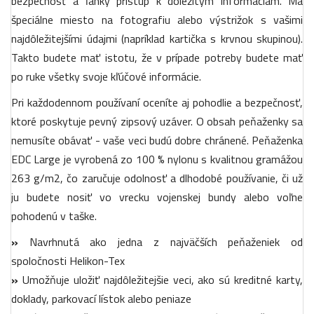
bezpečnosť a ľahký prístup k dôležitým informáciám. Má
špeciálne miesto na fotografiu alebo výstrižok s vašimi
najdôležitejšími údajmi (napríklad kartička s krvnou skupinou).
Takto budete mať istotu, že v prípade potreby budete mať
po ruke všetky svoje kľúčové informácie.
Pri každodennom používaní oceníte aj pohodlie a bezpečnosť,
ktoré poskytuje pevný zipsový uzáver. O obsah peňaženky sa
nemusíte obávať - vaše veci budú dobre chránené. Peňaženka
EDC Large je vyrobená zo 100 % nylonu s kvalitnou gramážou
263 g/m2, čo zaručuje odolnosť a dlhodobé používanie, či už
ju budete nosiť vo vrecku vojenskej bundy alebo voľne
pohodenú v taške.
»
Navrhnutá ako jedna z najväčších peňaženiek od
spoločnosti Helikon-Tex
»
Umožňuje uložiť najdôležitejšie veci, ako sú kreditné karty,
doklady, parkovací lístok alebo peniaze