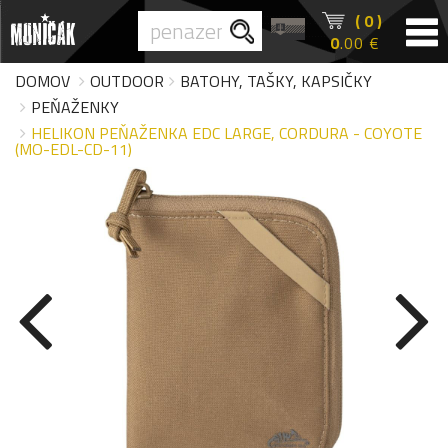
( 0 )
0
.00 €
DOMOV
OUTDOOR
BATOHY, TAŠKY, KAPSIČKY
PEŇAŽENKY
HELIKON PEŇAŽENKA EDC LARGE, CORDURA - COYOTE
(MO-EDL-CD-11)