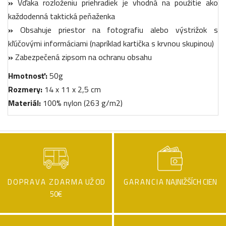
»
Vďaka rozloženiu priehradiek je vhodná na použitie ako
každodenná taktická peňaženka
»
Obsahuje priestor na fotografiu alebo výstrižok s
kľúčovými informáciami (napríklad kartička s krvnou skupinou)
»
Zabezpečená zipsom na ochranu obsahu
Hmotnosť:
50g
Rozmery:
14 x 11 x 2,5 cm
Materiál:
100% nylon (263 g/m2)
DOPRAVA ZDARMA
UŽ OD
GARANCIA
NAJNIŽŠÍCH CIEN
50€