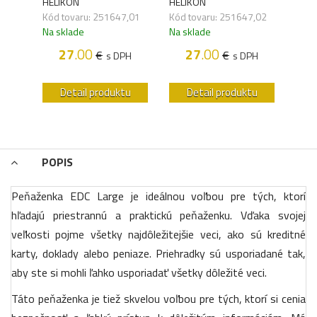
HELIKON
HELIKON
HELI
Kód tovaru: 251647,01
Kód tovaru: 251647,02
Kód 
,02
Na sklade
Na sklade
Na s
27
.00
27
.00
€
€
s DPH
s DPH
H
u
Detail produktu
Detail produktu
POPIS
Peňaženka EDC Large je ideálnou voľbou pre tých, ktorí
hľadajú priestrannú a praktickú peňaženku. Vďaka svojej
veľkosti pojme všetky najdôležitejšie veci, ako sú kreditné
karty, doklady alebo peniaze. Priehradky sú usporiadané tak,
aby ste si mohli ľahko usporiadať všetky dôležité veci.
Táto peňaženka je tiež skvelou voľbou pre tých, ktorí si cenia