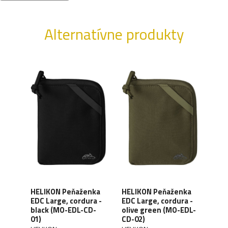
Alternatívne produkty
a
HELIKON Peňaženka
HELIKON Peňaženka
HEL
arry
EDC Large, cordura -
EDC Large, cordura -
EDC 
ra -
black (MO-EDL-CD-
olive green (MO-EDL-
tige
-
01)
CD-02)
CD-