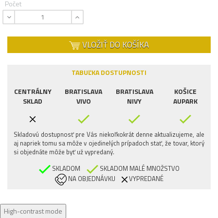
Počet
VLOŽIŤ DO KOŠÍKA
TABUĽKA DOSTUPNOSTI
CENTRÁLNY
BRATISLAVA
BRATISLAVA
KOŠICE
SKLAD
VIVO
NIVY
AUPARK
Skladovú dostupnosť pre Vás niekoľkokrát denne aktualizujeme, ale
aj napriek tomu sa môže v ojedinelých prípadoch stať, že tovar, ktorý
si objednáte môže byť už vypredaný.
SKLADOM
SKLADOM MALÉ MNOŽSTVO
NA OBJEDNÁVKU
VYPREDANÉ
High-contrast mode