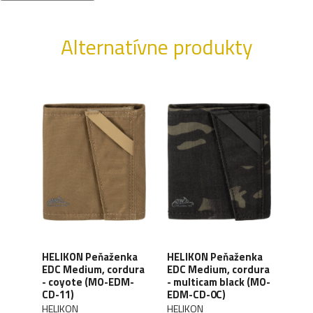
Alternatívne produkty
HELIKON Peňaženka
HELIKON Peňaženka
HEL
EDC Medium, cordura
EDC Medium, cordura
EDC
- coyote (MO-EDM-
- multicam black (MO-
- ol
CD-11)
EDM-CD-0C)
EDM
HELIKON
HELIKON
HELI