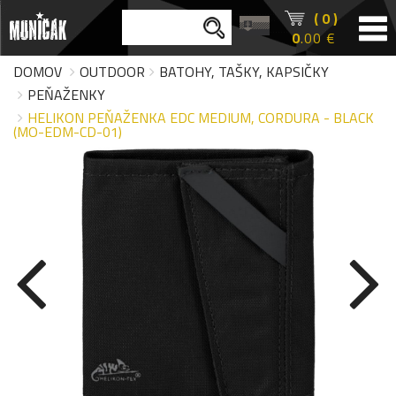
( 0 )
0
.00 €
DOMOV
OUTDOOR
BATOHY, TAŠKY, KAPSIČKY
PEŇAŽENKY
HELIKON PEŇAŽENKA EDC MEDIUM, CORDURA - BLACK
(MO-EDM-CD-01)