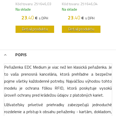
Kód tovaru: 251646,03
Kód tovaru: 251646,04
Kód 
Na sklade
Na sklade
Na s
H
23
.40
23
.40
€
€
s DPH
s DPH
u
Detail produktu
Detail produktu
POPIS
Peňaženka EDC Medium je viac než len klasická peňaženka. Je
to vaša prenosná kancelária, ktorá prehľadne a bezpečne
pojme všetky každodenné potreby. Najväčšou výhodou tohto
modelu je ochrana fóliou RFID, ktorá poskytuje vysokú
úroveň ochrany pred krádežou údajov z platobných kariet.
Užívateľsky prívetivé priehradky zabezpečujú jednoduché
rozdelenie a prístup k obsahu peňaženky - kartám, dokladom,