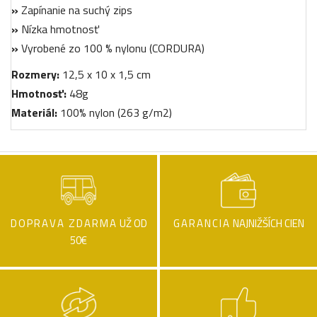
»
Zapínanie na suchý zips
»
Nízka hmotnosť
»
Vyrobené zo 100 % nylonu (CORDURA)
Rozmery:
12,5 x 10 x 1,5 cm
Hmotnosť:
48g
Materiál:
100% nylon (263 g/m2)
DOPRAVA ZDARMA
UŽ OD
GARANCIA
NAJNIŽŠÍCH CIEN
50€