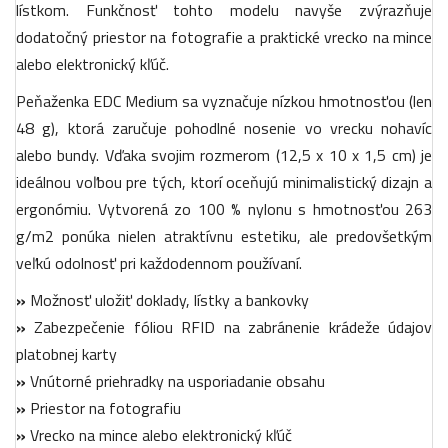
lístkom. Funkčnosť tohto modelu navyše zvýrazňuje
dodatočný priestor na fotografie a praktické vrecko na mince
alebo elektronický kľúč.
Peňaženka EDC Medium sa vyznačuje nízkou hmotnosťou (len
48 g), ktorá zaručuje pohodlné nosenie vo vrecku nohavíc
alebo bundy. Vďaka svojim rozmerom (12,5 x 10 x 1,5 cm) je
ideálnou voľbou pre tých, ktorí oceňujú minimalistický dizajn a
ergonómiu. Vytvorená zo 100 % nylonu s hmotnosťou 263
g/m2 ponúka nielen atraktívnu estetiku, ale predovšetkým
veľkú odolnosť pri každodennom používaní.
»
Možnosť uložiť doklady, lístky a bankovky
»
Zabezpečenie fóliou RFID na zabránenie krádeže údajov
platobnej karty
»
Vnútorné priehradky na usporiadanie obsahu
»
Priestor na fotografiu
»
Vrecko na mince alebo elektronický kľúč