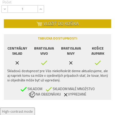
Počet
VLOŽIŤ DO KOŠÍKA
TABUĽKA DOSTUPNOSTI
CENTRÁLNY
BRATISLAVA
BRATISLAVA
KOŠICE
SKLAD
VIVO
NIVY
AUPARK
Skladovú dostupnosť pre Vás niekoľkokrát denne aktualizujeme, ale
aj napriek tomu sa môže v ojedinelých prípadoch stať, že tovar, ktorý
si objednáte môže byť už vypredaný.
SKLADOM
SKLADOM MALÉ MNOŽSTVO
NA OBJEDNÁVKU
VYPREDANÉ
High-contrast mode