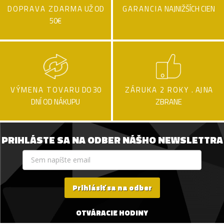
DOPRAVA ZDARMA
UŽ OD
GARANCIA
NAJNIŽŠÍCH CIEN
50€
VÝMENA TOVARU
DO 30
ZÁRUKA 2 ROKY .
AJ NA
DNÍ OD NÁKUPU
ZBRANE
PRIHLÁSTE SA NA ODBER NÁŠHO NEWSLETTRA
Prihlásiť sa na odber
OTVÁRACIE HODINY