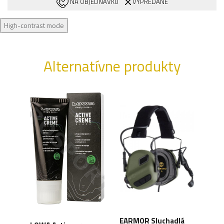
NA OBJEDNÁVKU
VYPREDANÉ
High-contrast mode
Alternatívne produkty
XD
EARMOR Sluchadlá