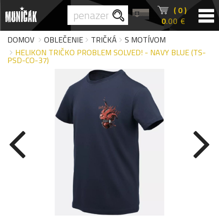
( 0 )
0
.00 €
DOMOV
OBLEČENIE
TRIČKÁ
S MOTÍVOM
HELIKON TRIČKO PROBLEM SOLVED! - NAVY BLUE (TS-
PSD-CO-37)