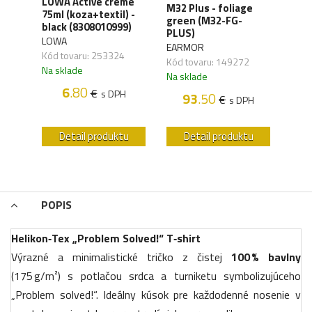
LOWA Active creme
WAN
y,
M32 Plus - foliage
75ml (koza+textil) -
Orga
green (M32-FG-
black (8308010999)
carb
41)
PLUS)
LOWA
WAN
EARMOR
Kód tovaru: 253324
Kód 
Kód tovaru: 149272
Na sklade
Na s
Na sklade
6
.80
€
s DPH
93
.50
€
H
s DPH
u
Detail produktu
Detail produktu
POPIS
Helikon‑Tex „Problem Solved!“ T‑shirt
Výrazné a minimalistické tričko z čistej
100 % bavlny
(175 g/m²) s potlačou srdca a turniketu symbolizujúceho
„Problem solved!“. Ideálny kúsok pre každodenné nosenie v