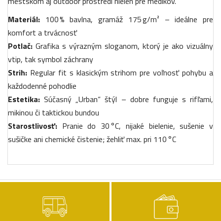
mestskom aj outdoor prostredí nielen pre medikov.
Materiál:
100 % bavlna, gramáž 175 g/m² – ideálne pre
komfort a trvácnosť
Potlač:
Grafika s výrazným sloganom, ktorý je ako vizuálny
vtip, tak symbol záchrany
Strih:
Regular fit s klasickým strihom pre voľnosť pohybu a
každodenné pohodlie
Estetika:
Súčasný „Urban“ štýl – dobre funguje s rifľami,
mikinou či taktickou bundou
Starostlivosť:
Pranie do 30 °C, nijaké bielenie, sušenie v
sušičke ani chemické čistenie; žehliť max. pri 110 °C