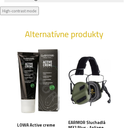
High-contrast mode
Alternatívne produkty
XD
EARMOR Sluchadlá
LOWA Active creme
WAN
y,
M32 Plus - foliage