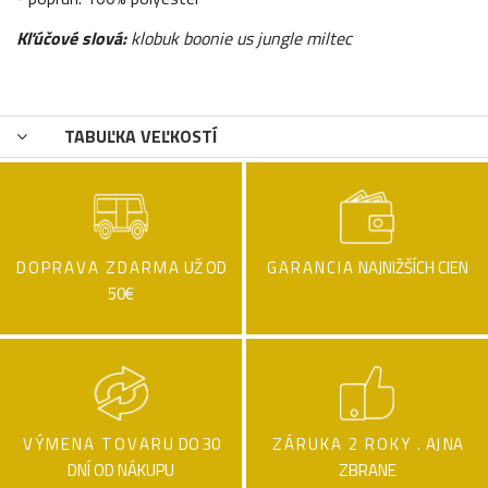
Kľúčové slová:
klobuk boonie us jungle miltec
TABUĽKA VEĽKOSTÍ
DOPRAVA ZDARMA
UŽ OD
GARANCIA
NAJNIŽŠÍCH CIEN
50€
VÝMENA TOVARU
DO 30
ZÁRUKA 2 ROKY .
AJ NA
DNÍ OD NÁKUPU
ZBRANE