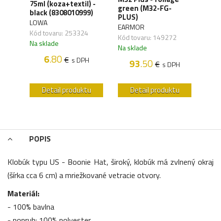
75ml (koza+textil) -
Orga
green (M32-FG-
black (8308010999)
carb
41)
PLUS)
LOWA
WAN
EARMOR
Kód tovaru: 253324
Kód 
Kód tovaru: 149272
Na sklade
Na s
Na sklade
6
.80
€
s DPH
93
.50
€
H
s DPH
u
Detail produktu
Detail produktu
POPIS
Klobúk typu US - Boonie Hat, široký, klobúk má zvlnený okraj
(šírka cca 6 cm) a mriežkované vetracie otvory.
Materiál:
- 100% bavlna
- popruh: 100% polyester