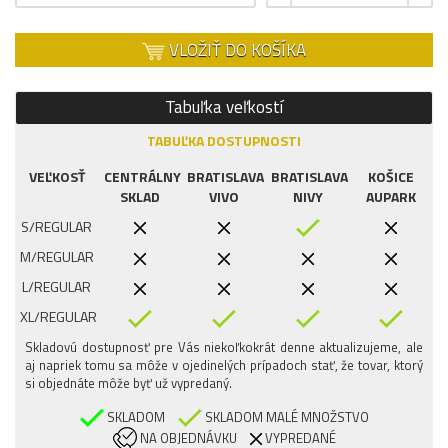
VLOŽIŤ DO KOŠÍKA
Tabuľka veľkostí
TABUĽKA DOSTUPNOSTI
VEĽKOSŤ
CENTRÁLNY
BRATISLAVA
BRATISLAVA
KOŠICE
SKLAD
VIVO
NIVY
AUPARK
S/REGULAR
M/REGULAR
L/REGULAR
XL/REGULAR
Skladovú dostupnosť pre Vás niekoľkokrát denne aktualizujeme, ale
aj napriek tomu sa môže v ojedinelých prípadoch stať, že tovar, ktorý
si objednáte môže byť už vypredaný.
SKLADOM
SKLADOM MALÉ MNOŽSTVO
NA OBJEDNÁVKU
VYPREDANÉ