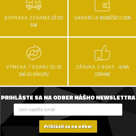
DOPRAVA ZDARMA
UŽ OD
GARANCIA
NAJNIŽŠÍCH CIEN
50€
VÝMENA TOVARU
DO 30
ZÁRUKA 2 ROKY .
AJ NA
DNÍ OD NÁKUPU
ZBRANE
PRIHLÁSTE SA NA ODBER NÁŠHO NEWSLETTRA
Prihlásiť sa na odber