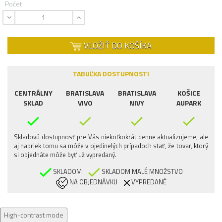
Počet
VLOŽIŤ DO KOŠÍKA
TABUĽKA DOSTUPNOSTI
CENTRÁLNY
BRATISLAVA
BRATISLAVA
KOŠICE
SKLAD
VIVO
NIVY
AUPARK
Skladovú dostupnosť pre Vás niekoľkokrát denne aktualizujeme, ale
aj napriek tomu sa môže v ojedinelých prípadoch stať, že tovar, ktorý
si objednáte môže byť už vypredaný.
SKLADOM
SKLADOM MALÉ MNOŽSTVO
NA OBJEDNÁVKU
VYPREDANÉ
High-contrast mode