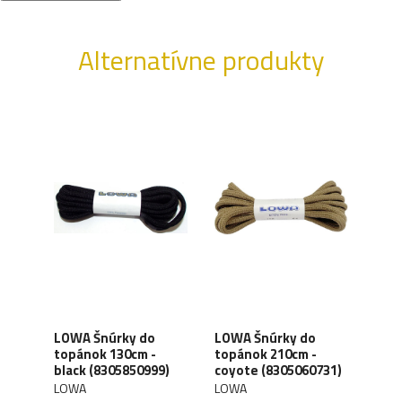
Alternatívne produkty
LOWA Šnúrky do
LOWA Šnúrky do
LOW
topánok 130cm -
topánok 210cm -
top
black (8305850999)
coyote (8305060731)
coyo
LOWA
LOWA
LOW