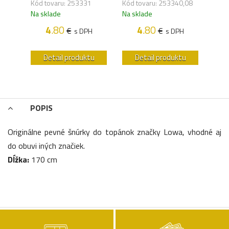
Kód tovaru: 253331
Kód tovaru: 253340,08
Kód 
Na sklade
Na sklade
Na s
4
.80
4
.80
€
€
H
s DPH
s DPH
u
Detail produktu
Detail produktu
POPIS
Originálne pevné šnúrky do topánok značky Lowa, vhodné aj
do obuvi iných značiek.
Dĺžka:
170 cm