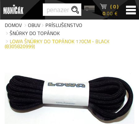
( 0 )
0
.00 €
DOMOV
OBUV
PRÍSLUŠENSTVO
ŠNÚRKY DO TOPÁNOK
LOWA ŠNÚRKY DO TOPÁNOK 170CM - BLACK
(8305820999)