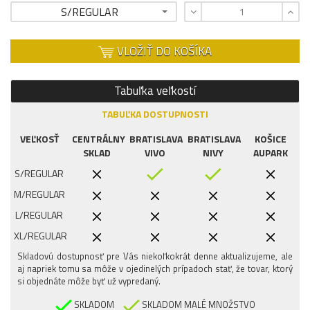
S/REGULAR
VLOŽIŤ DO KOŠÍKA
Tabuľka veľkostí
TABUĽKA DOSTUPNOSTI
VEĽKOSŤ
CENTRÁLNY
BRATISLAVA
BRATISLAVA
KOŠICE
SKLAD
VIVO
NIVY
AUPARK
S/REGULAR
M/REGULAR
L/REGULAR
XL/REGULAR
Skladovú dostupnosť pre Vás niekoľkokrát denne aktualizujeme, ale
aj napriek tomu sa môže v ojedinelých prípadoch stať, že tovar, ktorý
si objednáte môže byť už vypredaný.
SKLADOM
SKLADOM MALÉ MNOŽSTVO