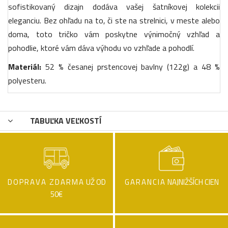
sofistikovaný dizajn dodáva vašej šatníkovej kolekcii
eleganciu. Bez ohľadu na to, či ste na strelnici, v meste alebo
doma, toto tričko vám poskytne výnimočný vzhľad a
pohodlie, ktoré vám dáva výhodu vo vzhľade a pohodlí.
Materiál:
52 % česanej prstencovej bavlny (122g) a 48 %
polyesteru.
TABUĽKA VEĽKOSTÍ
DOPRAVA ZDARMA
UŽ OD
GARANCIA
NAJNIŽŠÍCH CIEN
50€