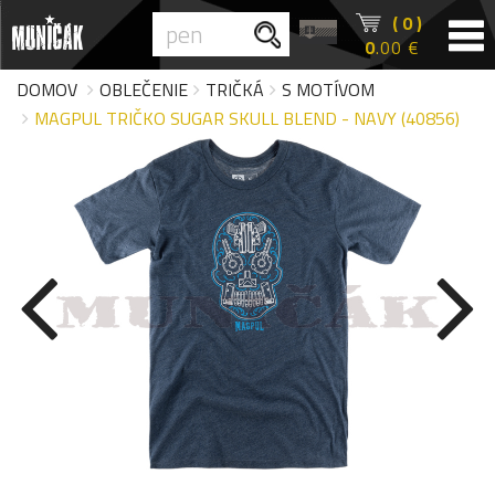
( 0 )
0
.00 €
DOMOV
OBLEČENIE
TRIČKÁ
S MOTÍVOM
MAGPUL TRIČKO SUGAR SKULL BLEND - NAVY (40856)