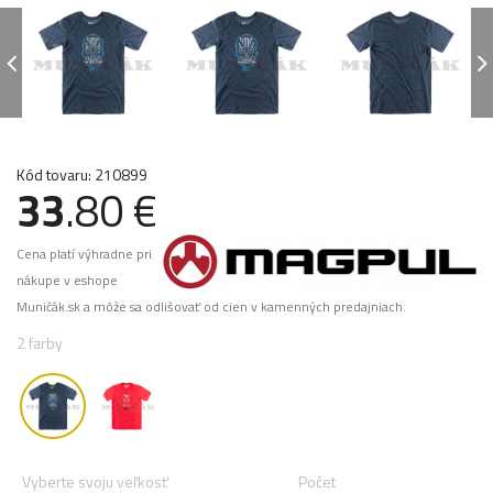
Kód tovaru: 210899
33
.80 €
Cena platí výhradne pri
nákupe v eshope
Muničák.sk a môže sa odlišovať od cien v kamenných predajniach.
2 farby
Vyberte svoju veľkosť
Počet