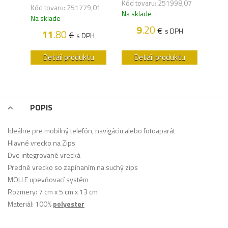
,84
Kód tovaru: 251998,07
Kód 
Kód tovaru: 251779,01
Na sklade
Na s
Na sklade
9
.20
€
H
s DPH
11
.80
€
s DPH
u
Detail produktu
Detail produktu
POPIS
Ideálne pre mobilný telefón, navigáciu alebo fotoaparát
Hlavné vrecko na Zips
Dve integrované vrecká
Predné vrecko so zapínaním na suchý zips
MOLLE upevňovací systém
Rozmery: 7 cm x 5 cm x 13 cm
Materiál: 100%
polyester