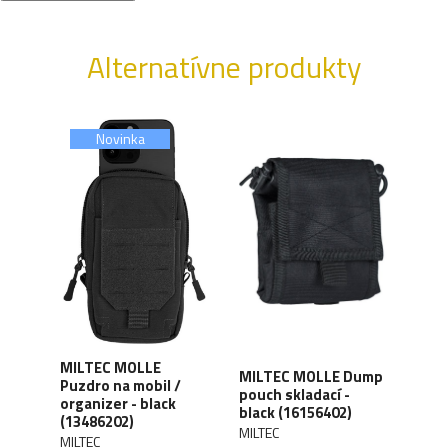
Alternatívne produkty
Novinka
MILTEC MOLLE
lity
MILTEC MOLLE Dump
MILT
Puzdro na mobil /
 SM
pouch skladací -
pou
organizer - black
black (16156402)
- bl
(13486202)
MILTEC
MILT
MILTEC