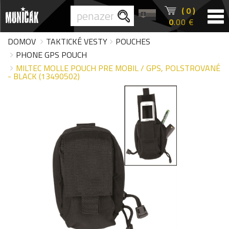
( 0 )
0
.00 €
DOMOV
TAKTICKÉ VESTY
POUCHES
PHONE GPS POUCH
MILTEC MOLLE POUCH PRE MOBIL / GPS, POLSTROVANÉ
- BLACK (13490502)