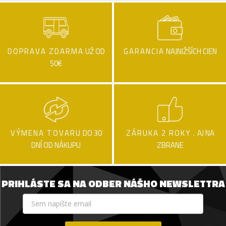
DOPRAVA ZDARMA
UŽ OD
GARANCIA
NAJNIŽŠÍCH CIEN
50€
VÝMENA TOVARU
DO 30
ZÁRUKA 2 ROKY .
AJ NA
DNÍ OD NÁKUPU
ZBRANE
PRIHLÁSTE SA NA ODBER NÁŠHO NEWSLETTRA