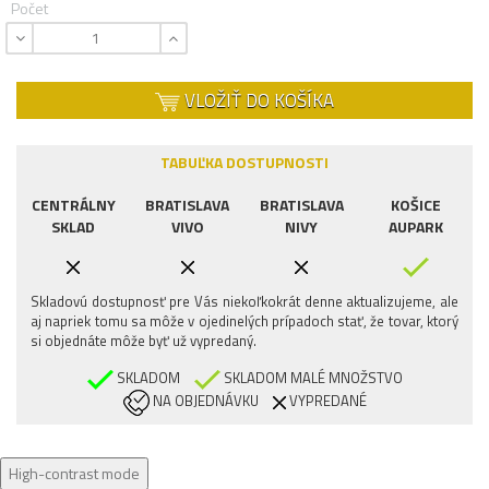
Počet
VLOŽIŤ DO KOŠÍKA
TABUĽKA DOSTUPNOSTI
CENTRÁLNY
BRATISLAVA
BRATISLAVA
KOŠICE
SKLAD
VIVO
NIVY
AUPARK
Skladovú dostupnosť pre Vás niekoľkokrát denne aktualizujeme, ale
aj napriek tomu sa môže v ojedinelých prípadoch stať, že tovar, ktorý
si objednáte môže byť už vypredaný.
SKLADOM
SKLADOM MALÉ MNOŽSTVO
NA OBJEDNÁVKU
VYPREDANÉ
High-contrast mode