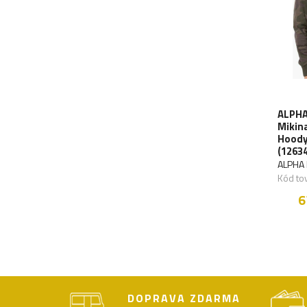
ALPHA
Mikin
Hoody 
(1263
ALPHA 
Kód to
6
DOPRAVA ZDARMA