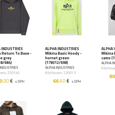
 INDUSTRIES
ALPHA INDUSTRIES
ALPHA 
 Return To Base -
Mikina Basic Hoody -
Mikina 
ge grey
hornet green
camo (
38/684)
(178312/698)
ALPHA I
INDUSTRIES
ALPHA INDUSTRIES
Kód tov
varu: 230146
Kód tovaru: 230013
80
0
.00
€
66
.60
€
s DPH
s DPH