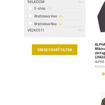
SKLADOM
E-shop
( 1 )
Bratislava Vivo
( 6 )
Bratislava Nivy
( 4 )
VEĽKOSTI
ALPHA
Mikina
ZRESETOVAŤ FILTER
vinta
(2663
ALPHA 
Kód to
8