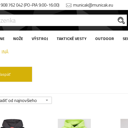
908 762 042 (PO-PIA 9:00-16:00)
municak@municak.eu
NE
NOŽE
VÝSTROJ
TAKTICKÉ VESTY
OUTDOOR
SE
INÁ
Naspäť
adiť od najnovšieho