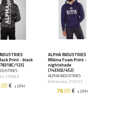
INDUSTRIES
ALPHA INDUSTRIES
Back Print - black
Mikina Foam Print -
178318C/125)
nightshade
(143302/452)
NDUSTRIES
ALPHA INDUSTRIES
aru: 230043
Kód tovaru: 210153
.00
€
s DPH
76
.00
€
s DPH