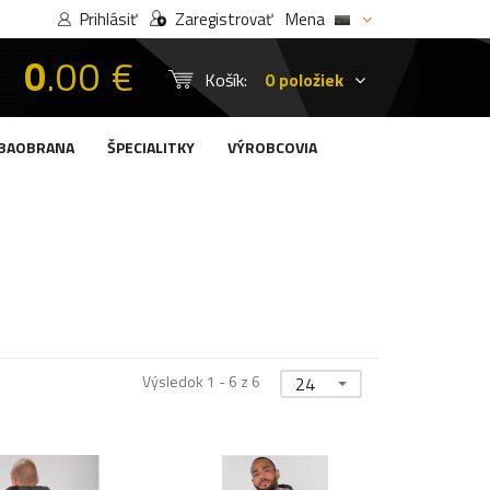
Prihlásiť
Zaregistrovať
Mena
0
.00 €
Košík:
0 položiek
BAOBRANA
ŠPECIALITKY
VÝROBCOVIA
Výsledok 1 - 6 z 6
24