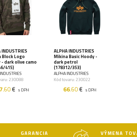
 INDUSTRIES
ALPHA INDUSTRIES
a Block Logo
Mikina Basic Hoody -
- dark olive camo
dark petrol
46/415)
(178312/353)
INDUSTRIES
ALPHA INDUSTRIES
varu: 230088
Kód tovaru: 230022
7
.60
€
66
.60
€
s DPH
s DPH
GARANCIA
VÝMENA TOV