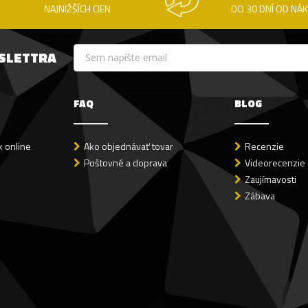
NAJNIŽŠÍCH CIEN
DO 30 DNÍ OD NÁ
WSLETTRA
FAQ
BLOG
 online
Ako objednávať tovar
Recenzie
Poštovné a doprava
Videorecenzie
Zaujímavosti
Zábava